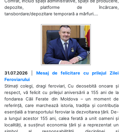
Comrat, includ spații administrative, spații de producere,
depozite, platforme de încărcare,
tansbordare/depozitare temporară a mărfuri....
31.07.2026
|
Mesaj de felicitare cu prilejul Zilei
Feroviarului
Stimați colegi, dragi feroviari, Cu deosebită onoare și
respect, vă felicit cu prilejul aniversării a 155 ani de la
fondarea Căii Ferate din Moldova – un moment de
referință, care marchează istoria, tradiția și contribuția
esențială a transportului feroviar la dezvoltarea țării. De-
a lungul acestor 155 ani, calea ferată a unit oameni și
localități, a susținut economia țării și a reprezentat un
simbol al responsabilității, disciplinei și