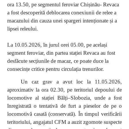
ora 13.50, pe segmentul feroviar Chișinău- Revaca
a fost descoperită deblocarea conexiunii de relee a
macazului din cauza unei spargeri intenționate și a
lipsei releului.
La 10.05.2026, în jurul orei 05.00, pe același
segment feroviar, din partea stației Revaca au fost
desfăcute secțiunile de macaz, ce poate duce la
consecințe critice pentru circulația trenurilor.
Un caz grav a avut loc la 11.05.2026,
aproximativ la ora 02.30, pe teritoriul depoului de
locomotive al stației Bălți–Slobozia, unde a fost
înregistrată o tentativă de furt a pieselor de pe o
locomotivă casată (conservată). În timpul verificării
teritoriului, angajatul CFM a auzit zgomote suspecte