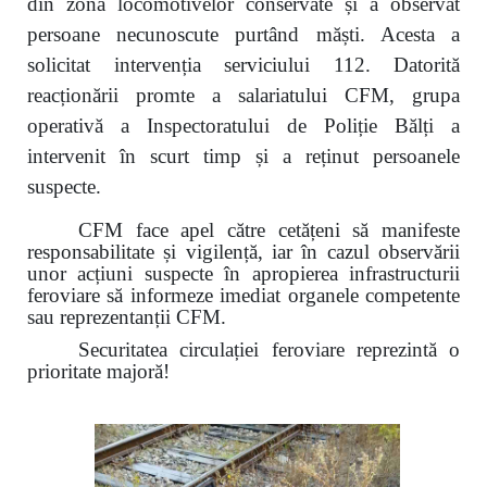
din zona locomotivelor conservate și a observat
persoane necunoscute purtând măști. Acesta a
solicitat intervenția serviciului 112. Datorită
reacționării promte a salariatului CFM, grupa
operativă a Inspectoratului de Poliție Bălți a
intervenit în scurt timp și a reținut persoanele
suspecte.
CFM face apel către cetățeni să manifeste
responsabilitate și vigilență, iar în cazul observării
unor acțiuni suspecte în apropierea infrastructurii
feroviare să informeze imediat organele competente
sau reprezentanții CFM.
Securitatea circulației feroviare reprezintă o
prioritate majoră!