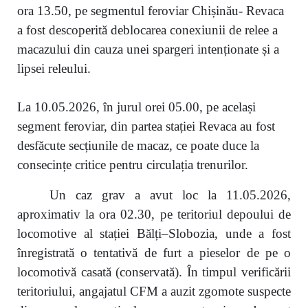
ora 13.50, pe segmentul feroviar Chișinău- Revaca
a fost descoperită deblocarea conexiunii de relee a
macazului din cauza unei spargeri intenționate și a
lipsei releului.
La 10.05.2026, în jurul orei 05.00, pe același
segment feroviar, din partea stației Revaca au fost
desfăcute secțiunile de macaz, ce poate duce la
consecințe critice pentru circulația trenurilor.
Un caz grav a avut loc la 11.05.2026,
aproximativ la ora 02.30, pe teritoriul depoului de
locomotive al stației Bălți–Slobozia, unde a fost
înregistrată o tentativă de furt a pieselor de pe o
locomotivă casată (conservată). În timpul verificării
teritoriului, angajatul CFM a auzit zgomote suspecte