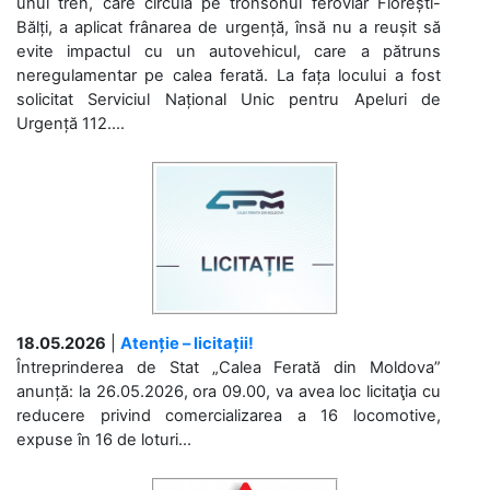
unui tren, care circula pe tronsonul feroviar Florești-
Bălți, a aplicat frânarea de urgență, însă nu a reușit să
evite impactul cu un autovehicul, care a pătruns
neregulamentar pe calea ferată. La fața locului a fost
solicitat Serviciul Național Unic pentru Apeluri de
Urgență 112....
18.05.2026
|
Atenție – licitații!
Întreprinderea de Stat „Calea Ferată din Moldova”
anunță: la 26.05.2026, ora 09.00, va avea loc licitaţia cu
reducere privind comercializarea a 16 locomotive,
expuse în 16 de loturi...