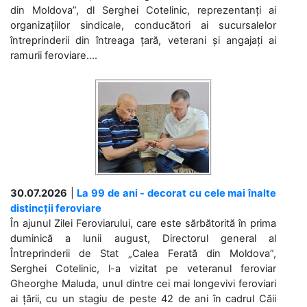
din Moldova”, dl Serghei Cotelinic, reprezentanți ai
organizațiilor sindicale, conducători ai sucursalelor
întreprinderii din întreaga țară, veterani și angajați ai
ramurii feroviare....
30.07.2026
|
La 99 de ani - decorat cu cele mai înalte
distincții feroviare
În ajunul Zilei Feroviarului, care este sărbătorită în prima
duminică a lunii august, Directorul general al
Întreprinderii de Stat „Calea Ferată din Moldova”,
Serghei Cotelinic, l-a vizitat pe veteranul feroviar
Gheorghe Maluda, unul dintre cei mai longevivi feroviari
ai țării, cu un stagiu de peste 42 de ani în cadrul Căii