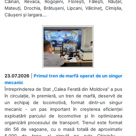
Căinari, Revaca, Rogojeni, Florești, Fălești, Răuțel,
Mateuți, Drochia, Brătușeni, Lipcani, Vălcineț, Cimișlia,
Căușeni și Iargara....
23.07.2026
|
Primul tren de marfă operat de un singur
mecanic
Întreprinderea de Stat „Calea Ferată din Moldova” a pus
în circulație, în premieră, un tren de marfă, deservit de
un echipaj de locomotivă, format dintr-un singur
mecanic - un pas important în creșterea eficienței
exploatării parcului de locomotive și în optimizarea
organizării procesului de transport. Trenul este format
din 56 de vagoane, cu o masă totală de aproximativ
5.000 de tone, și circulă pe ruta Chișinău –