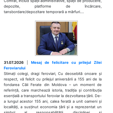
Comrat, includ spații administrative, spații de producere,
depozite, platforme de încărcare,
tansbordare/depozitare temporară a mărfuri....
31.07.2026
|
Mesaj de felicitare cu prilejul Zilei
Feroviarului
Stimați colegi, dragi feroviari, Cu deosebită onoare și
respect, vă felicit cu prilejul aniversării a 155 ani de la
fondarea Căii Ferate din Moldova – un moment de
referință, care marchează istoria, tradiția și contribuția
esențială a transportului feroviar la dezvoltarea țării. De-
a lungul acestor 155 ani, calea ferată a unit oameni și
localități, a susținut economia țării și a reprezentat un
simbol al responsabilității, disciplinei și