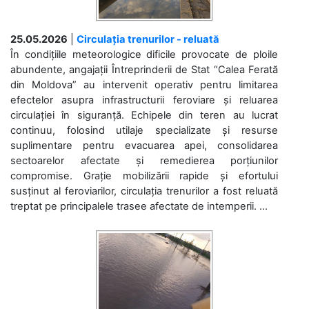
25.05.2026
|
Circulația trenurilor - reluată
În condițiile meteorologice dificile provocate de ploile
abundente, angajații Întreprinderii de Stat “Calea Ferată
din Moldova” au intervenit operativ pentru limitarea
efectelor asupra infrastructurii feroviare și reluarea
circulației în siguranță. Echipele din teren au lucrat
continuu, folosind utilaje specializate și resurse
suplimentare pentru evacuarea apei, consolidarea
sectoarelor afectate și remedierea porțiunilor
compromise. Grație mobilizării rapide și efortului
susținut al feroviarilor, circulația trenurilor a fost reluată
treptat pe principalele trasee afectate de intemperii. ...