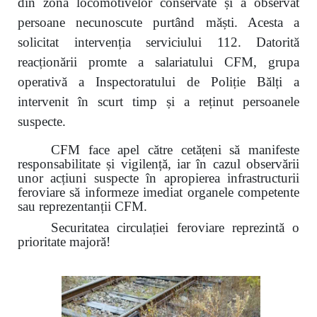
din zona locomotivelor conservate și a observat
persoane necunoscute purtând măști. Acesta a
solicitat intervenția serviciului 112. Datorită
reacționării promte a salariatului CFM, grupa
operativă a Inspectoratului de Poliție Bălți a
intervenit în scurt timp și a reținut persoanele
suspecte.
CFM face apel către cetățeni să manifeste
responsabilitate și vigilență, iar în cazul observării
unor acțiuni suspecte în apropierea infrastructurii
feroviare să informeze imediat organele competente
sau reprezentanții CFM.
Securitatea circulației feroviare reprezintă o
prioritate majoră!