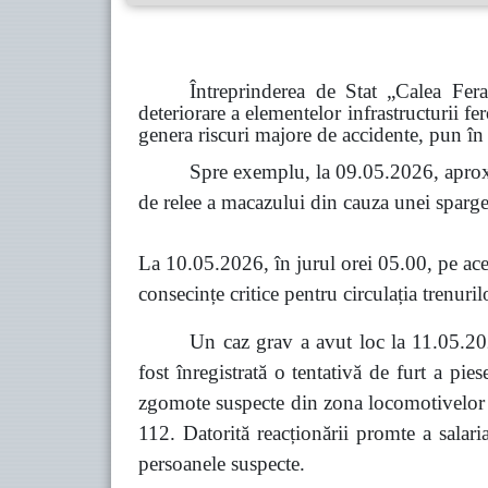
Întreprinderea de Stat „Calea Fer
deteriorare a elementelor infrastructurii fe
genera riscuri majore de accidente, pun în 
Spre exemplu, la 09.05.2026, aprox
de relee a macazului din cauza unei spargeri
La 10.05.2026, în jurul orei 05.00, pe acel
consecințe critice pentru circulația trenuril
Un caz grav a avut loc la 11.05.202
fost înregistrată o tentativă de furt a pi
zgomote suspecte din zona locomotivelor co
112. Datorită reacționării promte a salari
persoanele suspecte.