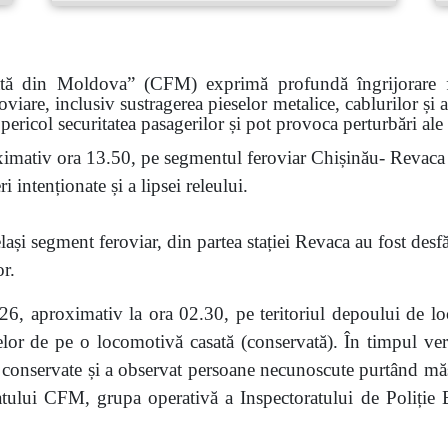
ată din Moldova” (CFM) exprimă profundă îngrijorare faț
roviare, inclusiv sustragerea pieselor metalice, cablurilor și
pericol securitatea pasagerilor și pot provoca perturbări ale
imativ ora 13.50, pe segmentul feroviar Chișinău- Revaca a
 intenționate și a lipsei releului.
ași segment feroviar, din partea stației Revaca au fost desf
or.
6, aproximativ la ora 02.30, pe teritoriul depoului de lo
eselor de pe o locomotivă casată (conservată). În timpul veri
nservate și a observat persoane necunoscute purtând măști.
atului CFM, grupa operativă a Inspectoratului de Poliție Bă