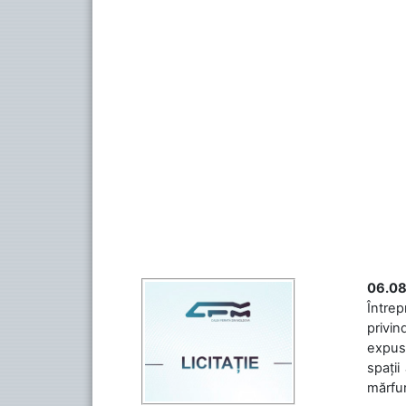
06.08
Întrep
privin
expuse
spații
mărfuri