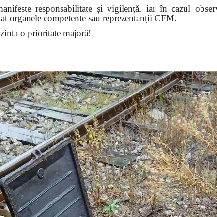
nifeste responsabilitate și vigilență, iar în cazul obser
diat organele competente sau reprezentanții CFM.
ezintă o prioritate majoră!