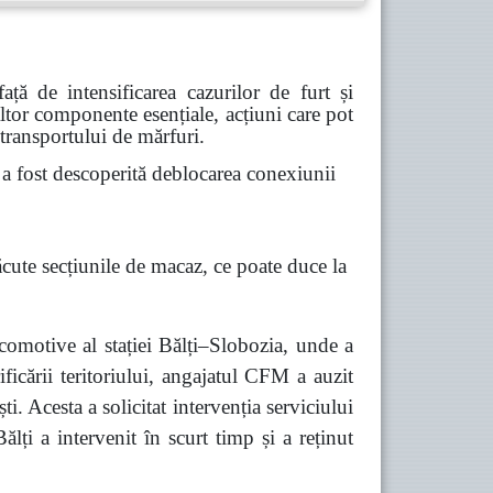
ă de intensificarea cazurilor de furt și
 altor componente esențiale, acțiuni care pot
 transportului de mărfuri.
 fost descoperită deblocarea conexiunii
ăcute secțiunile de macaz, ce poate duce la
comotive al stației Bălți–Slobozia, unde a
ficării teritoriului, angajatul CFM a auzit
 Acesta a solicitat intervenția serviciului
lți a intervenit în scurt timp și a reținut