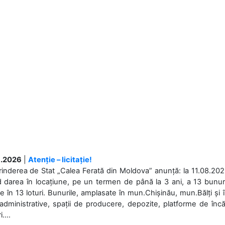
.2026
|
Atenție – licitație!
rinderea de Stat „Calea Ferată din Moldova” anunță: la 11.08.2026,
d darea în locațiune, pe un termen de până la 3 ani, a 13 bunuri
 în 13 loturi. Bunurile, amplasate în mun.Chișinău, mun.Bălți și 
 administrative, spații de producere, depozite, platforme de în
....