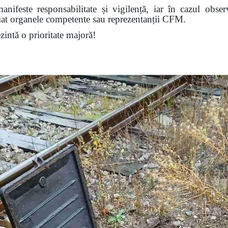
nifeste responsabilitate și vigilență, iar în cazul obser
diat organele competente sau reprezentanții CFM.
ezintă o prioritate majoră!