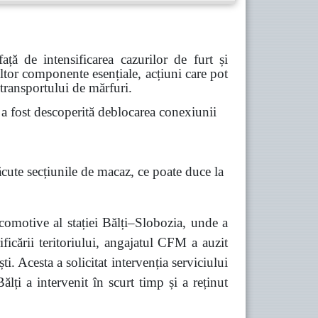
ă de intensificarea cazurilor de furt și
 altor componente esențiale, acțiuni care pot
 transportului de mărfuri.
 fost descoperită deblocarea conexiunii
ăcute secțiunile de macaz, ce poate duce la
comotive al stației Bălți–Slobozia, unde a
ficării teritoriului, angajatul CFM a auzit
 Acesta a solicitat intervenția serviciului
lți a intervenit în scurt timp și a reținut