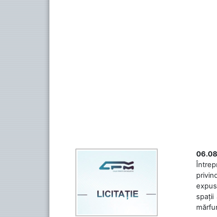
06.08
Întrep
privin
expuse
spații
mărfuri