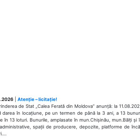
.2026
|
Atenție – licitație!
rinderea de Stat „Calea Ferată din Moldova” anunță: la 11.08.2026,
d darea în locațiune, pe un termen de până la 3 ani, a 13 bunuri
 în 13 loturi. Bunurile, amplasate în mun.Chișinău, mun.Bălți și 
 administrative, spații de producere, depozite, platforme de în
....