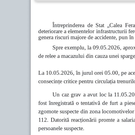
Întreprinderea de Stat „Calea Fer
deteriorare a elementelor infrastructurii fe
genera riscuri majore de accidente, pun în 
Spre exemplu, la 09.05.2026, aprox
de relee a macazului din cauza unei spargeri
La 10.05.2026, în jurul orei 05.00, pe acel
consecințe critice pentru circulația trenuril
Un caz grav a avut loc la 11.05.202
fost înregistrată o tentativă de furt a pi
zgomote suspecte din zona locomotivelor co
112. Datorită reacționării promte a salari
persoanele suspecte.