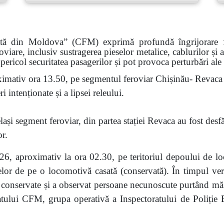
ată din Moldova” (CFM) exprimă profundă îngrijorare faț
roviare, inclusiv sustragerea pieselor metalice, cablurilor și
pericol securitatea pasagerilor și pot provoca perturbări ale
imativ ora 13.50, pe segmentul feroviar Chișinău- Revaca a
 intenționate și a lipsei releului.
ași segment feroviar, din partea stației Revaca au fost desf
or.
6, aproximativ la ora 02.30, pe teritoriul depoului de lo
eselor de pe o locomotivă casată (conservată). În timpul veri
nservate și a observat persoane necunoscute purtând măști.
atului CFM, grupa operativă a Inspectoratului de Poliție Bă