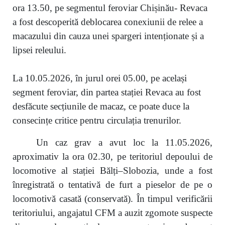
ora 13.50, pe segmentul feroviar Chișinău- Revaca
a fost descoperită deblocarea conexiunii de relee a
macazului din cauza unei spargeri intenționate și a
lipsei releului.
La 10.05.2026, în jurul orei 05.00, pe același
segment feroviar, din partea stației Revaca au fost
desfăcute secțiunile de macaz, ce poate duce la
consecințe critice pentru circulația trenurilor.
Un caz grav a avut loc la 11.05.2026,
aproximativ la ora 02.30, pe teritoriul depoului de
locomotive al stației Bălți–Slobozia, unde a fost
înregistrată o tentativă de furt a pieselor de pe o
locomotivă casată (conservată). În timpul verificării
teritoriului, angajatul CFM a auzit zgomote suspecte