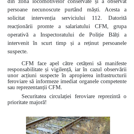
din zona locomotivelor conservate și a observat
persoane necunoscute purtând măști. Acesta a
solicitat intervenția serviciului 112. Datorită
reacționării promte a salariatului CFM, grupa
operativă a Inspectoratului de Poliție Bălți a
intervenit în scurt timp și a reținut persoanele
suspecte.
CFM face apel către cetățeni să manifeste
responsabilitate și vigilență, iar în cazul observării
unor acțiuni suspecte în apropierea infrastructurii
feroviare să informeze imediat organele competente
sau reprezentanții CFM.
Securitatea circulației feroviare reprezintă o
prioritate majoră!