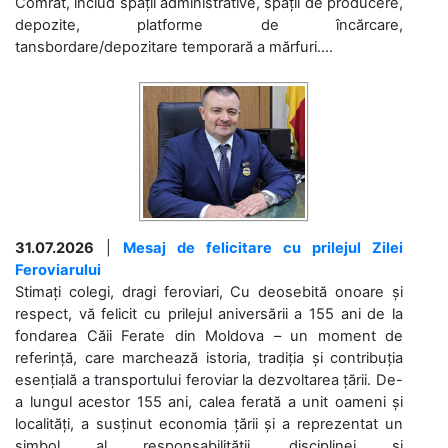
Comrat, includ spații administrative, spații de producere,
depozite, platforme de încărcare,
tansbordare/depozitare temporară a mărfuri....
31.07.2026
|
Mesaj de felicitare cu prilejul Zilei
Feroviarului
Stimați colegi, dragi feroviari, Cu deosebită onoare și
respect, vă felicit cu prilejul aniversării a 155 ani de la
fondarea Căii Ferate din Moldova – un moment de
referință, care marchează istoria, tradiția și contribuția
esențială a transportului feroviar la dezvoltarea țării. De-
a lungul acestor 155 ani, calea ferată a unit oameni și
localități, a susținut economia țării și a reprezentat un
simbol al responsabilității, disciplinei și