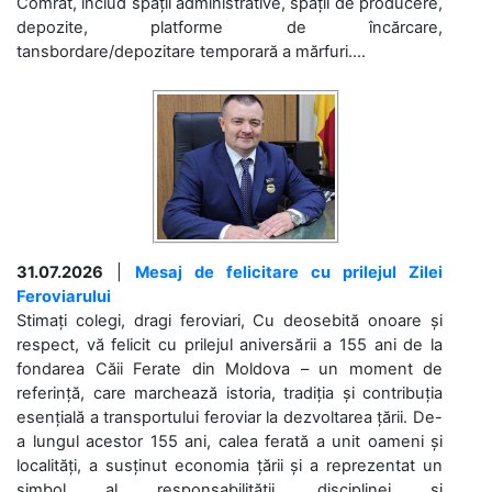
Comrat, includ spații administrative, spații de producere,
depozite, platforme de încărcare,
tansbordare/depozitare temporară a mărfuri....
31.07.2026
|
Mesaj de felicitare cu prilejul Zilei
Feroviarului
Stimați colegi, dragi feroviari, Cu deosebită onoare și
respect, vă felicit cu prilejul aniversării a 155 ani de la
fondarea Căii Ferate din Moldova – un moment de
referință, care marchează istoria, tradiția și contribuția
esențială a transportului feroviar la dezvoltarea țării. De-
a lungul acestor 155 ani, calea ferată a unit oameni și
localități, a susținut economia țării și a reprezentat un
simbol al responsabilității, disciplinei și