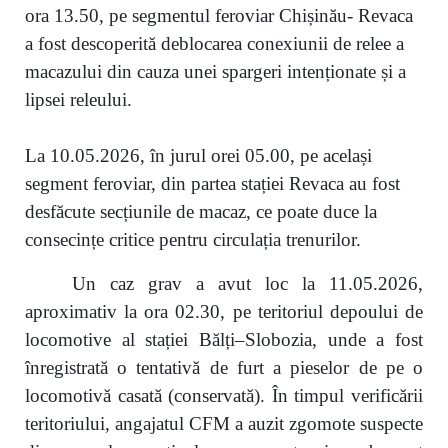
ora 13.50, pe segmentul feroviar Chișinău- Revaca
a fost descoperită deblocarea conexiunii de relee a
macazului din cauza unei spargeri intenționate și a
lipsei releului.
La 10.05.2026, în jurul orei 05.00, pe același
segment feroviar, din partea stației Revaca au fost
desfăcute secțiunile de macaz, ce poate duce la
consecințe critice pentru circulația trenurilor.
Un caz grav a avut loc la 11.05.2026,
aproximativ la ora 02.30, pe teritoriul depoului de
locomotive al stației Bălți–Slobozia, unde a fost
înregistrată o tentativă de furt a pieselor de pe o
locomotivă casată (conservată). În timpul verificării
teritoriului, angajatul CFM a auzit zgomote suspecte