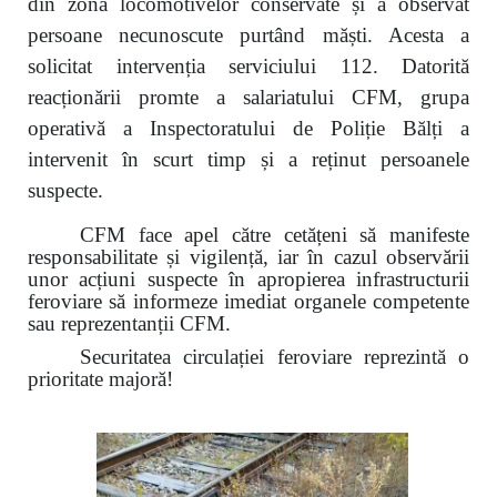
din zona locomotivelor conservate și a observat
persoane necunoscute purtând măști. Acesta a
solicitat intervenția serviciului 112. Datorită
reacționării promte a salariatului CFM, grupa
operativă a Inspectoratului de Poliție Bălți a
intervenit în scurt timp și a reținut persoanele
suspecte.
CFM face apel către cetățeni să manifeste
responsabilitate și vigilență, iar în cazul observării
unor acțiuni suspecte în apropierea infrastructurii
feroviare să informeze imediat organele competente
sau reprezentanții CFM.
Securitatea circulației feroviare reprezintă o
prioritate majoră!