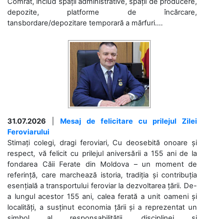
Comrat, includ spații administrative, spații de producere,
depozite, platforme de încărcare,
tansbordare/depozitare temporară a mărfuri....
31.07.2026
|
Mesaj de felicitare cu prilejul Zilei
Feroviarului
Stimați colegi, dragi feroviari, Cu deosebită onoare și
respect, vă felicit cu prilejul aniversării a 155 ani de la
fondarea Căii Ferate din Moldova – un moment de
referință, care marchează istoria, tradiția și contribuția
esențială a transportului feroviar la dezvoltarea țării. De-
a lungul acestor 155 ani, calea ferată a unit oameni și
localități, a susținut economia țării și a reprezentat un
simbol al responsabilității, disciplinei și