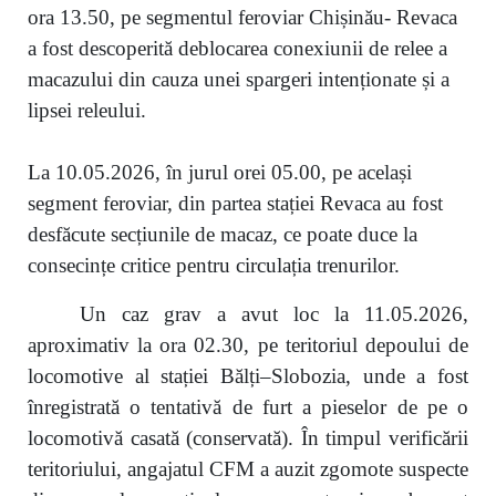
ora 13.50, pe segmentul feroviar Chișinău- Revaca
a fost descoperită deblocarea conexiunii de relee a
macazului din cauza unei spargeri intenționate și a
lipsei releului.
La 10.05.2026, în jurul orei 05.00, pe același
segment feroviar, din partea stației Revaca au fost
desfăcute secțiunile de macaz, ce poate duce la
consecințe critice pentru circulația trenurilor.
Un caz grav a avut loc la 11.05.2026,
aproximativ la ora 02.30, pe teritoriul depoului de
locomotive al stației Bălți–Slobozia, unde a fost
înregistrată o tentativă de furt a pieselor de pe o
locomotivă casată (conservată). În timpul verificării
teritoriului, angajatul CFM a auzit zgomote suspecte