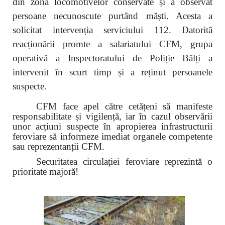
din zona locomotivelor conservate și a observat
persoane necunoscute purtând măști. Acesta a
solicitat intervenția serviciului 112. Datorită
reacționării promte a salariatului CFM, grupa
operativă a Inspectoratului de Poliție Bălți a
intervenit în scurt timp și a reținut persoanele
suspecte.
CFM face apel către cetățeni să manifeste
responsabilitate și vigilență, iar în cazul observării
unor acțiuni suspecte în apropierea infrastructurii
feroviare să informeze imediat organele competente
sau reprezentanții CFM.
Securitatea circulației feroviare reprezintă o
prioritate majoră!