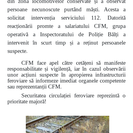
din zona locomotivelor conservate și a observat
persoane necunoscute purtând măști. Acesta a
solicitat intervenția serviciului 112. Datorită
reacționării promte a salariatului CFM, grupa
operativă a Inspectoratului de Poliție Bălți a
intervenit în scurt timp și a reținut persoanele
suspecte.
CFM face apel către cetățeni să manifeste
responsabilitate și vigilență, iar în cazul observării
unor acțiuni suspecte în apropierea infrastructurii
feroviare să informeze imediat organele competente
sau reprezentanții CFM.
Securitatea circulației feroviare reprezintă o
prioritate majoră!