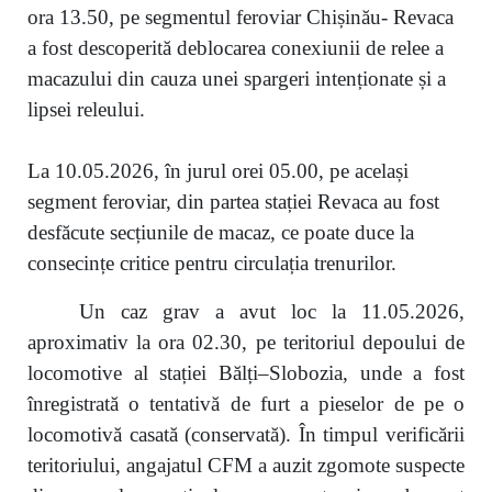
ora 13.50, pe segmentul feroviar Chișinău- Revaca
a fost descoperită deblocarea conexiunii de relee a
macazului din cauza unei spargeri intenționate și a
lipsei releului.
La 10.05.2026, în jurul orei 05.00, pe același
segment feroviar, din partea stației Revaca au fost
desfăcute secțiunile de macaz, ce poate duce la
consecințe critice pentru circulația trenurilor.
Un caz grav a avut loc la 11.05.2026,
aproximativ la ora 02.30, pe teritoriul depoului de
locomotive al stației Bălți–Slobozia, unde a fost
înregistrată o tentativă de furt a pieselor de pe o
locomotivă casată (conservată). În timpul verificării
teritoriului, angajatul CFM a auzit zgomote suspecte