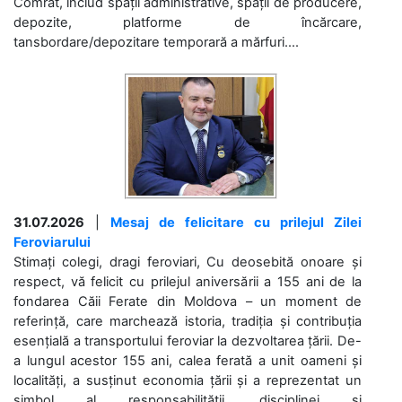
Comrat, includ spații administrative, spații de producere,
depozite, platforme de încărcare,
tansbordare/depozitare temporară a mărfuri....
31.07.2026
|
Mesaj de felicitare cu prilejul Zilei
Feroviarului
Stimați colegi, dragi feroviari, Cu deosebită onoare și
respect, vă felicit cu prilejul aniversării a 155 ani de la
fondarea Căii Ferate din Moldova – un moment de
referință, care marchează istoria, tradiția și contribuția
esențială a transportului feroviar la dezvoltarea țării. De-
a lungul acestor 155 ani, calea ferată a unit oameni și
localități, a susținut economia țării și a reprezentat un
simbol al responsabilității, disciplinei și