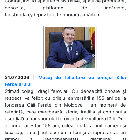
Comrat, includ spații administrative, spații de producere,
depozite, platforme de încărcare,
tansbordare/depozitare temporară a mărfuri....
31.07.2026
|
Mesaj de felicitare cu prilejul Zilei
Feroviarului
Stimați colegi, dragi feroviari, Cu deosebită onoare și
respect, vă felicit cu prilejul aniversării a 155 ani de la
fondarea Căii Ferate din Moldova – un moment de
referință, care marchează istoria, tradiția și contribuția
esențială a transportului feroviar la dezvoltarea țării. De-
a lungul acestor 155 ani, calea ferată a unit oameni și
localități, a susținut economia țării și a reprezentat un
simbol al responsabilității, disciplinei și