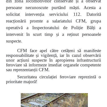
din zona locomotivelor conservate și a observat
persoane necunoscute purtând măști. Acesta a
solicitat intervenția serviciului 112. Datorită
reacționării promte a salariatului CFM, grupa
operativă a Inspectoratului de Poliție Bălți a
intervenit în scurt timp și a reținut persoanele
suspecte.
CFM face apel către cetățeni să manifeste
responsabilitate și vigilență, iar în cazul observării
unor acțiuni suspecte în apropierea infrastructurii
feroviare să informeze imediat organele competente
sau reprezentanții CFM.
Securitatea circulației feroviare reprezintă o
prioritate majoră!