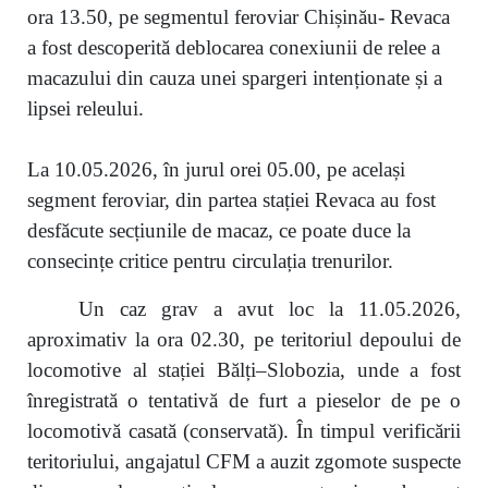
ora 13.50, pe segmentul feroviar Chișinău- Revaca
a fost descoperită deblocarea conexiunii de relee a
macazului din cauza unei spargeri intenționate și a
lipsei releului.
La 10.05.2026, în jurul orei 05.00, pe același
segment feroviar, din partea stației Revaca au fost
desfăcute secțiunile de macaz, ce poate duce la
consecințe critice pentru circulația trenurilor.
Un caz grav a avut loc la 11.05.2026,
aproximativ la ora 02.30, pe teritoriul depoului de
locomotive al stației Bălți–Slobozia, unde a fost
înregistrată o tentativă de furt a pieselor de pe o
locomotivă casată (conservată). În timpul verificării
teritoriului, angajatul CFM a auzit zgomote suspecte