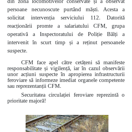
din zona locomotivelor conservate și a observat
persoane necunoscute purtând măști. Acesta a
solicitat intervenția serviciului 112. Datorită
reacționării promte a salariatului CFM, grupa
operativă a Inspectoratului de Poliție Bălți a
intervenit în scurt timp și a reținut persoanele
suspecte.
CFM face apel către cetățeni să manifeste
responsabilitate și vigilență, iar în cazul observării
unor acțiuni suspecte în apropierea infrastructurii
feroviare să informeze imediat organele competente
sau reprezentanții CFM.
Securitatea circulației feroviare reprezintă o
prioritate majoră!