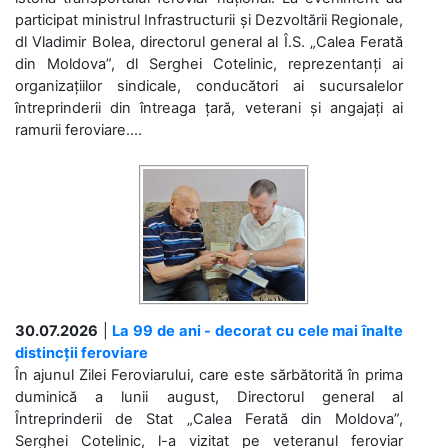
participat ministrul Infrastructurii și Dezvoltării Regionale,
dl Vladimir Bolea, directorul general al Î.S. „Calea Ferată
din Moldova”, dl Serghei Cotelinic, reprezentanți ai
organizațiilor sindicale, conducători ai sucursalelor
întreprinderii din întreaga țară, veterani și angajați ai
ramurii feroviare....
30.07.2026
|
La 99 de ani - decorat cu cele mai înalte
distincții feroviare
În ajunul Zilei Feroviarului, care este sărbătorită în prima
duminică a lunii august, Directorul general al
Întreprinderii de Stat „Calea Ferată din Moldova”,
Serghei Cotelinic, l-a vizitat pe veteranul feroviar