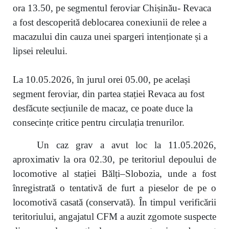
ora 13.50, pe segmentul feroviar Chișinău- Revaca
a fost descoperită deblocarea conexiunii de relee a
macazului din cauza unei spargeri intenționate și a
lipsei releului.
La 10.05.2026, în jurul orei 05.00, pe același
segment feroviar, din partea stației Revaca au fost
desfăcute secțiunile de macaz, ce poate duce la
consecințe critice pentru circulația trenurilor.
Un caz grav a avut loc la 11.05.2026,
aproximativ la ora 02.30, pe teritoriul depoului de
locomotive al stației Bălți–Slobozia, unde a fost
înregistrată o tentativă de furt a pieselor de pe o
locomotivă casată (conservată). În timpul verificării
teritoriului, angajatul CFM a auzit zgomote suspecte