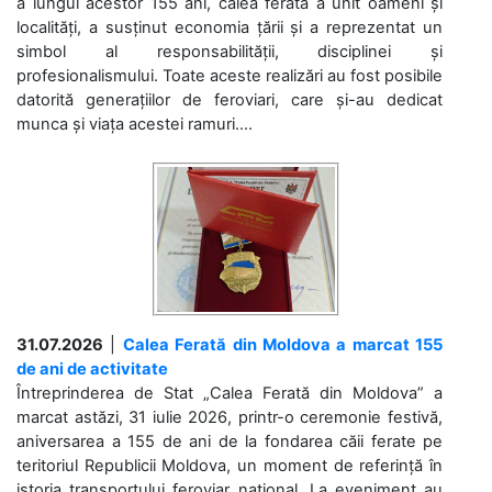
a lungul acestor 155 ani, calea ferată a unit oameni și
localități, a susținut economia țării și a reprezentat un
simbol al responsabilității, disciplinei și
profesionalismului. Toate aceste realizări au fost posibile
datorită generațiilor de feroviari, care și-au dedicat
munca și viața acestei ramuri....
31.07.2026
|
Calea Ferată din Moldova a marcat 155
de ani de activitate
Întreprinderea de Stat „Calea Ferată din Moldova” a
marcat astăzi, 31 iulie 2026, printr-o ceremonie festivă,
aniversarea a 155 de ani de la fondarea căii ferate pe
teritoriul Republicii Moldova, un moment de referință în
istoria transportului feroviar național. La eveniment au