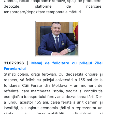
Comrat, includ spații administrative, spații de producere,
depozite, platforme de încărcare,
tansbordare/depozitare temporară a mărfuri....
31.07.2026
|
Mesaj de felicitare cu prilejul Zilei
Feroviarului
Stimați colegi, dragi feroviari, Cu deosebită onoare și
respect, vă felicit cu prilejul aniversării a 155 ani de la
fondarea Căii Ferate din Moldova – un moment de
referință, care marchează istoria, tradiția și contribuția
esențială a transportului feroviar la dezvoltarea țării. De-
a lungul acestor 155 ani, calea ferată a unit oameni și
localități, a susținut economia țării și a reprezentat un
simbol al responsabilității, disciplinei și