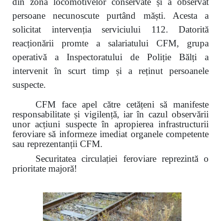
din zona locomotivelor conservate și a observat
persoane necunoscute purtând măști. Acesta a
solicitat intervenția serviciului 112. Datorită
reacționării promte a salariatului CFM, grupa
operativă a Inspectoratului de Poliție Bălți a
intervenit în scurt timp și a reținut persoanele
suspecte.
CFM face apel către cetățeni să manifeste
responsabilitate și vigilență, iar în cazul observării
unor acțiuni suspecte în apropierea infrastructurii
feroviare să informeze imediat organele competente
sau reprezentanții CFM.
Securitatea circulației feroviare reprezintă o
prioritate majoră!