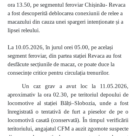
ora 13.50, pe segmentul feroviar Chișinău- Revaca
a fost descoperită deblocarea conexiunii de relee a
macazului din cauza unei spargeri intenționate și a
lipsei releului.
La 10.05.2026, în jurul orei 05.00, pe același
segment feroviar, din partea stației Revaca au fost
desfăcute secțiunile de macaz, ce poate duce la
consecințe critice pentru circulația trenurilor.
Un caz grav a avut loc la 11.05.2026,
aproximativ la ora 02.30, pe teritoriul depoului de
locomotive al stației Bălți–Slobozia, unde a fost
înregistrată o tentativă de furt a pieselor de pe o
locomotivă casată (conservată). În timpul verificării
teritoriului, angajatul CFM a auzit zgomote suspecte