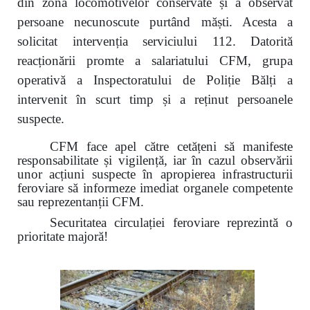
din zona locomotivelor conservate și a observat
persoane necunoscute purtând măști. Acesta a
solicitat intervenția serviciului 112. Datorită
reacționării promte a salariatului CFM, grupa
operativă a Inspectoratului de Poliție Bălți a
intervenit în scurt timp și a reținut persoanele
suspecte.
CFM face apel către cetățeni să manifeste
responsabilitate și vigilență, iar în cazul observării
unor acțiuni suspecte în apropierea infrastructurii
feroviare să informeze imediat organele competente
sau reprezentanții CFM.
Securitatea circulației feroviare reprezintă o
prioritate majoră!