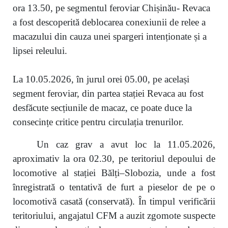
ora 13.50, pe segmentul feroviar Chișinău- Revaca
a fost descoperită deblocarea conexiunii de relee a
macazului din cauza unei spargeri intenționate și a
lipsei releului.
La 10.05.2026, în jurul orei 05.00, pe același
segment feroviar, din partea stației Revaca au fost
desfăcute secțiunile de macaz, ce poate duce la
consecințe critice pentru circulația trenurilor.
Un caz grav a avut loc la 11.05.2026,
aproximativ la ora 02.30, pe teritoriul depoului de
locomotive al stației Bălți–Slobozia, unde a fost
înregistrată o tentativă de furt a pieselor de pe o
locomotivă casată (conservată). În timpul verificării
teritoriului, angajatul CFM a auzit zgomote suspecte