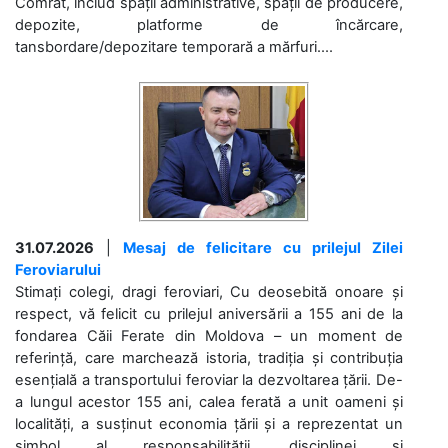
Comrat, includ spații administrative, spații de producere,
depozite, platforme de încărcare,
tansbordare/depozitare temporară a mărfuri....
31.07.2026
|
Mesaj de felicitare cu prilejul Zilei
Feroviarului
Stimați colegi, dragi feroviari, Cu deosebită onoare și
respect, vă felicit cu prilejul aniversării a 155 ani de la
fondarea Căii Ferate din Moldova – un moment de
referință, care marchează istoria, tradiția și contribuția
esențială a transportului feroviar la dezvoltarea țării. De-
a lungul acestor 155 ani, calea ferată a unit oameni și
localități, a susținut economia țării și a reprezentat un
simbol al responsabilității, disciplinei și