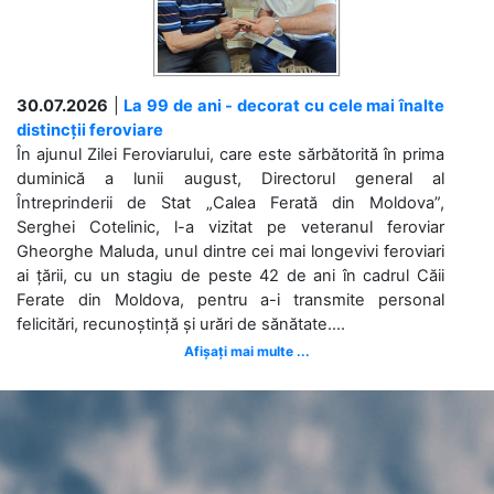
30.07.2026
|
La 99 de ani - decorat cu cele mai înalte
distincții feroviare
În ajunul Zilei Feroviarului, care este sărbătorită în prima
duminică a lunii august, Directorul general al
Întreprinderii de Stat „Calea Ferată din Moldova”,
Serghei Cotelinic, l-a vizitat pe veteranul feroviar
Gheorghe Maluda, unul dintre cei mai longevivi feroviari
ai țării, cu un stagiu de peste 42 de ani în cadrul Căii
Ferate din Moldova, pentru a-i transmite personal
felicitări, recunoștință și urări de sănătate....
Afișați mai multe ...