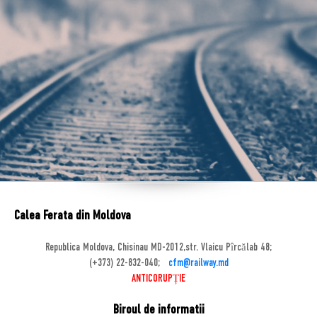
Calea Ferata din Moldova
Republica Moldova, Chisinau MD-2012,str. Vlaicu Pîrcălab 48;
(+373) 22-832-040;
cfm@railway.md
ANTICORUPȚIE
Biroul de informatii