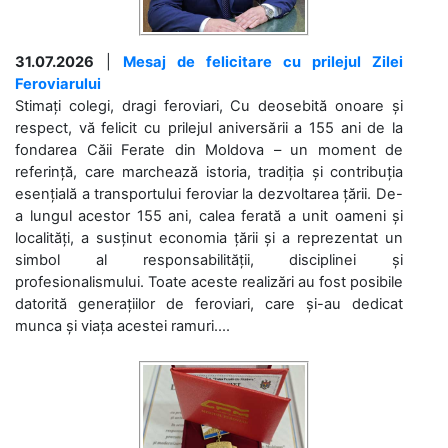
31.07.2026
|
Mesaj de felicitare cu prilejul Zilei
Feroviarului
Stimați colegi, dragi feroviari, Cu deosebită onoare și
respect, vă felicit cu prilejul aniversării a 155 ani de la
fondarea Căii Ferate din Moldova – un moment de
referință, care marchează istoria, tradiția și contribuția
esențială a transportului feroviar la dezvoltarea țării. De-
a lungul acestor 155 ani, calea ferată a unit oameni și
localități, a susținut economia țării și a reprezentat un
simbol al responsabilității, disciplinei și
profesionalismului. Toate aceste realizări au fost posibile
datorită generațiilor de feroviari, care și-au dedicat
munca și viața acestei ramuri....