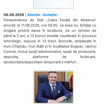
06.08.2026
|
Atenție – licitație!
Întreprinderea de Stat „Calea Ferată din Moldova”
anunță: la 11.08.2026, ora 09.00, va avea loc licitaţia cu
strigare privind darea în locațiune, pe un termen de
până la 3 ani, a 13 bunuri imobile neutilizate în procesul
tehnologic, expuse în 13 loturi. Bunurile, amplasate în
mun.Chișinău, mun.Bălți și în localitatea Bugeac, raionul
Comrat, includ spații administrative, spații de producere,
depozite, platforme de încărcare,
tansbordare/depozitare temporară a mărfuri....