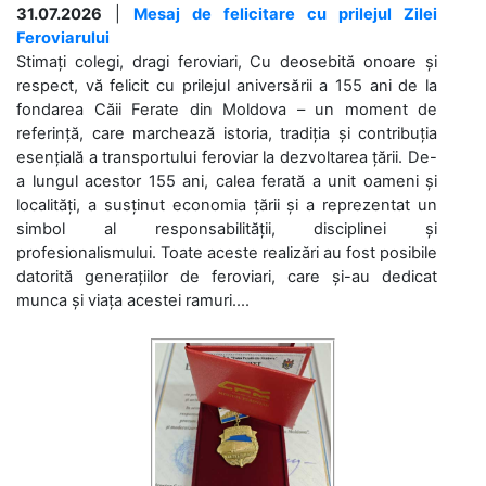
31.07.2026
|
Mesaj de felicitare cu prilejul Zilei
Feroviarului
Stimați colegi, dragi feroviari, Cu deosebită onoare și
respect, vă felicit cu prilejul aniversării a 155 ani de la
fondarea Căii Ferate din Moldova – un moment de
referință, care marchează istoria, tradiția și contribuția
esențială a transportului feroviar la dezvoltarea țării. De-
a lungul acestor 155 ani, calea ferată a unit oameni și
localități, a susținut economia țării și a reprezentat un
simbol al responsabilității, disciplinei și
profesionalismului. Toate aceste realizări au fost posibile
datorită generațiilor de feroviari, care și-au dedicat
munca și viața acestei ramuri....