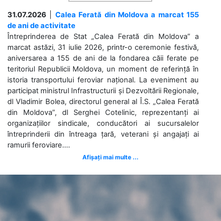
31.07.2026
|
Calea Ferată din Moldova a marcat 155
de ani de activitate
Întreprinderea de Stat „Calea Ferată din Moldova” a
marcat astăzi, 31 iulie 2026, printr-o ceremonie festivă,
aniversarea a 155 de ani de la fondarea căii ferate pe
teritoriul Republicii Moldova, un moment de referință în
istoria transportului feroviar național. La eveniment au
participat ministrul Infrastructurii și Dezvoltării Regionale,
dl Vladimir Bolea, directorul general al Î.S. „Calea Ferată
din Moldova”, dl Serghei Cotelinic, reprezentanți ai
organizațiilor sindicale, conducători ai sucursalelor
întreprinderii din întreaga țară, veterani și angajați ai
ramurii feroviare....
Afișați mai multe ...