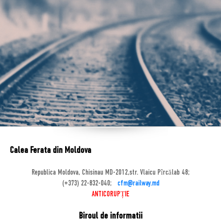
Calea Ferata din Moldova
Republica Moldova, Chisinau MD-2012,str. Vlaicu Pîrcălab 48;
(+373) 22-832-040;
cfm@railway.md
ANTICORUPȚIE
Biroul de informatii