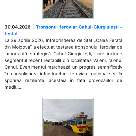
30.04.2026
|
Tronsonul feroviar Cahul-Giurgiulești –
testat
La 29 aprilie 2026, Întreprinderea de Stat „Calea Ferată
din Moldova” a efectuat testarea tronsonului feroviar de
importanță strategică Cahul-Giurgiulești, care include
segmentul recent restabilit din localitatea Văleni, raionul
Cahul. Evenimentul marchează un progres semnificativ
în consolidarea infrastructurii feroviare naționale și în
sporirea rezilienței acesteia în fața provocărilor de
mediu....