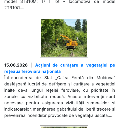
model 3ТЭ10М; 1) 1 lot - locomotivă de model
2ТЭ10Л....
15.06.2026
|
Acțiuni de curățare a vegetației pe
rețeaua feroviară națională
Întreprinderea de Stat „Calea Ferată din Moldova”
desfășoară lucrări de defrișare și curățare a vegetației
înalte de-a lungul rețelei feroviare, cu prioritate în
zonele cu vizibilitate redusă. Aceste intervenții sunt
necesare pentru asigurarea vizibilității semnalelor și
indicatoarelor, menținerea gabaritului de liberă trecere și
prevenirea incendiilor provocate de vegetația uscată....