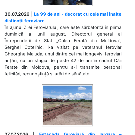
30.07.2026
|
La 99 de ani - decorat cu cele mai înalte
distincții feroviare
În ajunul Zilei Feroviarului, care este sărbătorită în prima
duminică a lunii august, Directorul general al
Întreprinderii de Stat „Calea Ferată din Moldova”,
Serghei Cotelinic, l-a vizitat pe veteranul feroviar
Gheorghe Maluda, unul dintre cei mai longevivi feroviari
ai țării, cu un stagiu de peste 42 de ani în cadrul Căii
Ferate din Moldova, pentru a-i transmite personal
felicitări, recunoștință și urări de sănătate....
27.07.2026
|
Estacada feroviară din Iargara –