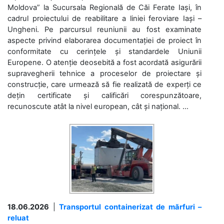
Moldova” la Sucursala Regională de Căi Ferate Iași, în
cadrul proiectului de reabilitare a liniei feroviare Iași –
Ungheni. Pe parcursul reuniunii au fost examinate
aspecte privind elaborarea documentației de proiect în
conformitate cu cerințele și standardele Uniunii
Europene. O atenție deosebită a fost acordată asigurării
supravegherii tehnice a proceselor de proiectare și
construcție, care urmează să fie realizată de experți ce
dețin certificate și calificări corespunzătoare,
recunoscute atât la nivel european, cât și național. ...
18.06.2026
|
Transportul containerizat de mărfuri –
reluat