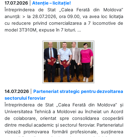
17.07.2026
|
Atenție – licitație!
Întreprinderea de Stat „Calea Ferată din Moldova”
anunță: > la 28.07.2026, ora 09.00, va avea loc licitaţia
cu reducere privind comercializarea a 7 locomotive de
model 3ТЭ10М, expuse în 7 loturi. ...
14.07.2026
|
Parteneriat strategic pentru dezvoltarea
sectorului feroviar
Întreprinderea de Stat „Calea Ferată din Moldova” și
Universitatea Tehnică a Moldovei au încheiat un Acord
de colaborare, orientat spre consolidarea cooperării
dintre mediul academic și sectorul feroviar. Parteneriatul
vizează promovarea formării profesionale, susținerea