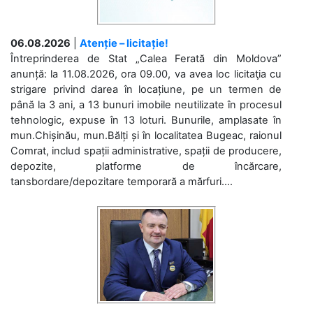
06.08.2026
|
Atenție – licitație!
Întreprinderea de Stat „Calea Ferată din Moldova”
anunță: la 11.08.2026, ora 09.00, va avea loc licitaţia cu
strigare privind darea în locațiune, pe un termen de
până la 3 ani, a 13 bunuri imobile neutilizate în procesul
tehnologic, expuse în 13 loturi. Bunurile, amplasate în
mun.Chișinău, mun.Bălți și în localitatea Bugeac, raionul
Comrat, includ spații administrative, spații de producere,
depozite, platforme de încărcare,
tansbordare/depozitare temporară a mărfuri....