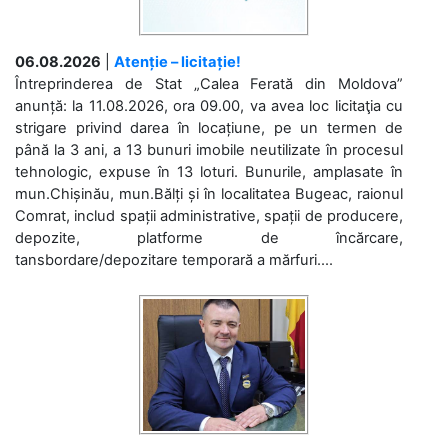
06.08.2026
|
Atenție – licitație!
Întreprinderea de Stat „Calea Ferată din Moldova”
anunță: la 11.08.2026, ora 09.00, va avea loc licitaţia cu
strigare privind darea în locațiune, pe un termen de
până la 3 ani, a 13 bunuri imobile neutilizate în procesul
tehnologic, expuse în 13 loturi. Bunurile, amplasate în
mun.Chișinău, mun.Bălți și în localitatea Bugeac, raionul
Comrat, includ spații administrative, spații de producere,
depozite, platforme de încărcare,
tansbordare/depozitare temporară a mărfuri....