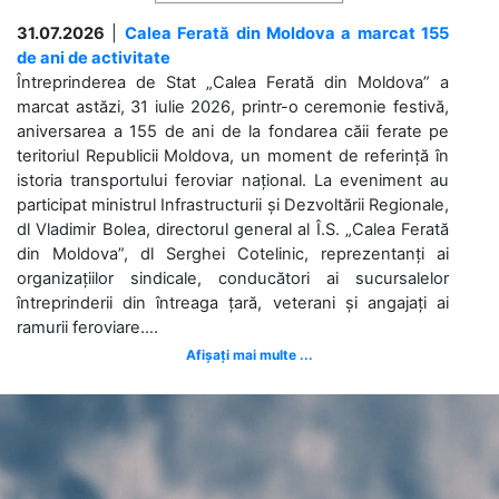
31.07.2026
|
Calea Ferată din Moldova a marcat 155
de ani de activitate
Întreprinderea de Stat „Calea Ferată din Moldova” a
marcat astăzi, 31 iulie 2026, printr-o ceremonie festivă,
aniversarea a 155 de ani de la fondarea căii ferate pe
teritoriul Republicii Moldova, un moment de referință în
istoria transportului feroviar național. La eveniment au
participat ministrul Infrastructurii și Dezvoltării Regionale,
dl Vladimir Bolea, directorul general al Î.S. „Calea Ferată
din Moldova”, dl Serghei Cotelinic, reprezentanți ai
organizațiilor sindicale, conducători ai sucursalelor
întreprinderii din întreaga țară, veterani și angajați ai
ramurii feroviare....
Afișați mai multe ...