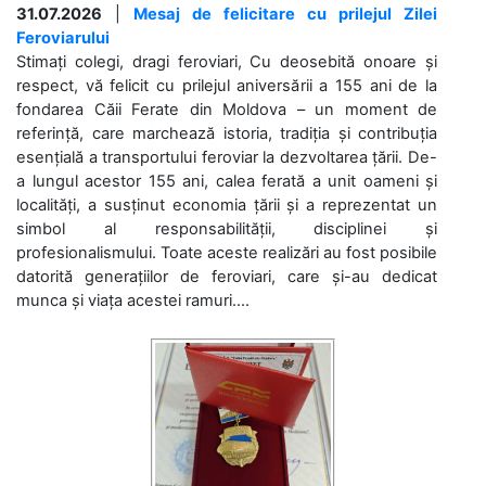
31.07.2026
|
Mesaj de felicitare cu prilejul Zilei
Feroviarului
Stimați colegi, dragi feroviari, Cu deosebită onoare și
respect, vă felicit cu prilejul aniversării a 155 ani de la
fondarea Căii Ferate din Moldova – un moment de
referință, care marchează istoria, tradiția și contribuția
esențială a transportului feroviar la dezvoltarea țării. De-
a lungul acestor 155 ani, calea ferată a unit oameni și
localități, a susținut economia țării și a reprezentat un
simbol al responsabilității, disciplinei și
profesionalismului. Toate aceste realizări au fost posibile
datorită generațiilor de feroviari, care și-au dedicat
munca și viața acestei ramuri....