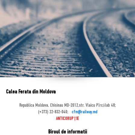
Calea Ferata din Moldova
Republica Moldova, Chisinau MD-2012,str. Vlaicu Pîrcălab 48;
(+373) 22-832-040;
cfm@railway.md
ANTICORUPȚIE
Biroul de informatii