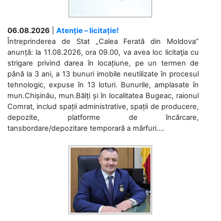
06.08.2026
|
Atenție – licitație!
Întreprinderea de Stat „Calea Ferată din Moldova”
anunță: la 11.08.2026, ora 09.00, va avea loc licitaţia cu
strigare privind darea în locațiune, pe un termen de
până la 3 ani, a 13 bunuri imobile neutilizate în procesul
tehnologic, expuse în 13 loturi. Bunurile, amplasate în
mun.Chișinău, mun.Bălți și în localitatea Bugeac, raionul
Comrat, includ spații administrative, spații de producere,
depozite, platforme de încărcare,
tansbordare/depozitare temporară a mărfuri....