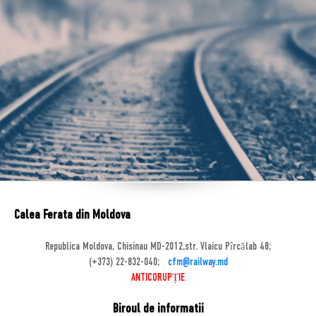
Calea Ferata din Moldova
Republica Moldova, Chisinau MD-2012,str. Vlaicu Pîrcălab 48;
(+373) 22-832-040;
cfm@railway.md
ANTICORUPȚIE
Biroul de informatii