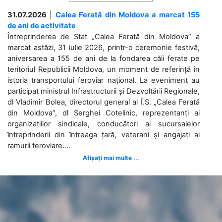
31.07.2026
|
Calea Ferată din Moldova a marcat 155
de ani de activitate
Întreprinderea de Stat „Calea Ferată din Moldova” a
marcat astăzi, 31 iulie 2026, printr-o ceremonie festivă,
aniversarea a 155 de ani de la fondarea căii ferate pe
teritoriul Republicii Moldova, un moment de referință în
istoria transportului feroviar național. La eveniment au
participat ministrul Infrastructurii și Dezvoltării Regionale,
dl Vladimir Bolea, directorul general al Î.S. „Calea Ferată
din Moldova”, dl Serghei Cotelinic, reprezentanți ai
organizațiilor sindicale, conducători ai sucursalelor
întreprinderii din întreaga țară, veterani și angajați ai
ramurii feroviare....
Afișați mai multe ...