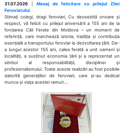
31.07.2026
|
Mesaj de felicitare cu prilejul Zilei
Feroviarului
Stimați colegi, dragi feroviari, Cu deosebită onoare și
respect, vă felicit cu prilejul aniversării a 155 ani de la
fondarea Căii Ferate din Moldova – un moment de
referință, care marchează istoria, tradiția și contribuția
esențială a transportului feroviar la dezvoltarea țării. De-
a lungul acestor 155 ani, calea ferată a unit oameni și
localități, a susținut economia țării și a reprezentat un
simbol al responsabilității, disciplinei și
profesionalismului. Toate aceste realizări au fost posibile
datorită generațiilor de feroviari, care și-au dedicat
munca și viața acestei ramuri....