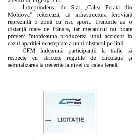
apeluri de urgență 112.
Întreprinderea de Stat „Calea Ferată din
Moldova” reiterează, că infrastructura feroviară
reprezintă o zonă cu risc sporit. Trenurile au o
distanță mare de frânare, iar mecanicul nu poate
preveni întotdeauna producerea unui accident în
cazul apariției neașteptate a unui obstacol pe linii.
CFM îndeamnă participanții la trafic să
respecte cu strictețe regulile de circulație și
semnalizarea la trecerile la nivel cu calea ferată.