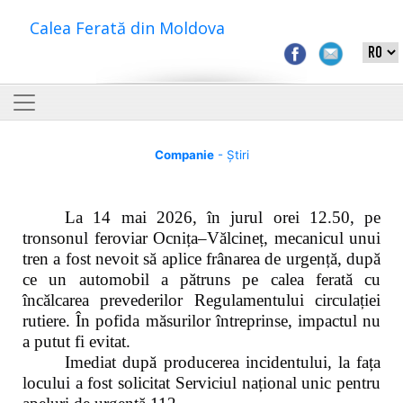
Calea Ferată din Moldova
Companie
- Știri
La 14 mai 2026, în jurul orei 12.50, pe
tronsonul feroviar Ocnița–Vălcineț, mecanicul unui
tren a fost nevoit să aplice frânarea de urgență, după
ce un automobil a pătruns pe calea ferată cu
încălcarea prevederilor Regulamentului circulației
rutiere. În pofida măsurilor întreprinse, impactul nu
a putut fi evitat.
Imediat după producerea incidentului, la fața
locului a fost solicitat Serviciul național unic pentru