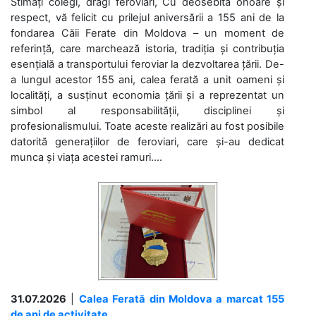
Stimați colegi, dragi feroviari, Cu deosebită onoare și
respect, vă felicit cu prilejul aniversării a 155 ani de la
fondarea Căii Ferate din Moldova – un moment de
referință, care marchează istoria, tradiția și contribuția
esențială a transportului feroviar la dezvoltarea țării. De-
a lungul acestor 155 ani, calea ferată a unit oameni și
localități, a susținut economia țării și a reprezentat un
simbol al responsabilității, disciplinei și
profesionalismului. Toate aceste realizări au fost posibile
datorită generațiilor de feroviari, care și-au dedicat
munca și viața acestei ramuri....
31.07.2026
|
Calea Ferată din Moldova a marcat 155
de ani de activitate