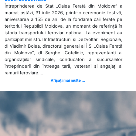
Întreprinderea de Stat „Calea Ferată din Moldova” a
marcat astăzi, 31 iulie 2026, printr-o ceremonie festivă,
aniversarea a 155 de ani de la fondarea căii ferate pe
teritoriul Republicii Moldova, un moment de referință în
istoria transportului feroviar național. La eveniment au
participat ministrul Infrastructurii și Dezvoltării Regionale,
dl Vladimir Bolea, directorul general al Î.S. „Calea Ferată
din Moldova”, dl Serghei Cotelinic, reprezentanți ai
organizațiilor sindicale, conducători ai sucursalelor
întreprinderii din întreaga țară, veterani și angajați ai
ramurii feroviare....
Afișați mai multe ...