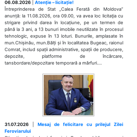
06.08.2026
|
Atenție – licitație!
Întreprinderea de Stat „Calea Ferată din Moldova”
anunță: la 11.08.2026, ora 09.00, va avea loc licitaţia cu
strigare privind darea în locațiune, pe un termen de
până la 3 ani, a 13 bunuri imobile neutilizate în procesul
tehnologic, expuse în 13 loturi. Bunurile, amplasate în
mun.Chișinău, mun.Bălți și în localitatea Bugeac, raionul
Comrat, includ spații administrative, spații de producere,
depozite, platforme de încărcare,
tansbordare/depozitare temporară a mărfuri....
31.07.2026
|
Mesaj de felicitare cu prilejul Zilei
Feroviarului