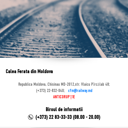
Calea Ferata din Moldova
Republica Moldova, Chisinau MD-2012,str. Vlaicu Pîrcălab 48;
(+373) 22-832-040;
cfm@railway.md
ANTICORUPȚIE
Biroul de informatii
(+373) 22 83-33-33 (08.00 - 20.00)