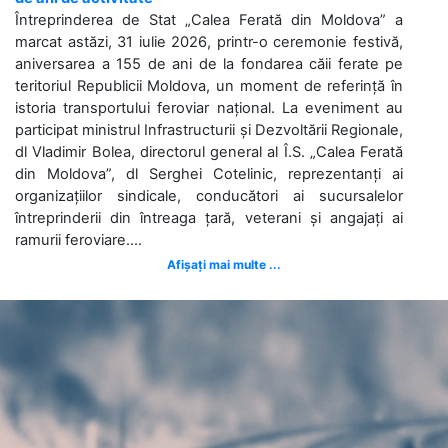
Întreprinderea de Stat „Calea Ferată din Moldova” a
marcat astăzi, 31 iulie 2026, printr-o ceremonie festivă,
aniversarea a 155 de ani de la fondarea căii ferate pe
teritoriul Republicii Moldova, un moment de referință în
istoria transportului feroviar național. La eveniment au
participat ministrul Infrastructurii și Dezvoltării Regionale,
dl Vladimir Bolea, directorul general al Î.S. „Calea Ferată
din Moldova”, dl Serghei Cotelinic, reprezentanți ai
organizațiilor sindicale, conducători ai sucursalelor
întreprinderii din întreaga țară, veterani și angajați ai
ramurii feroviare....
Afișați mai multe ...