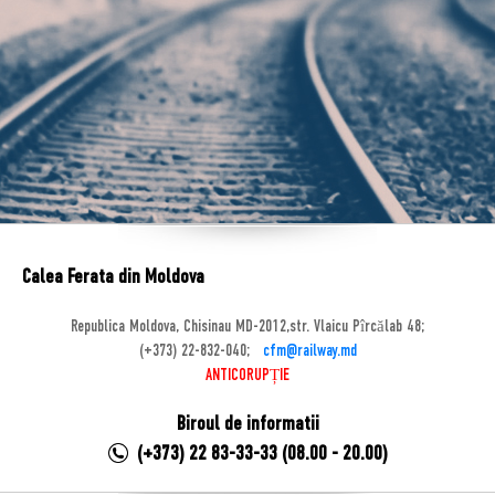
Calea Ferata din Moldova
Republica Moldova, Chisinau MD-2012,str. Vlaicu Pîrcălab 48;
(+373) 22-832-040;
cfm@railway.md
ANTICORUPȚIE
Biroul de informatii
(+373) 22 83-33-33 (08.00 - 20.00)