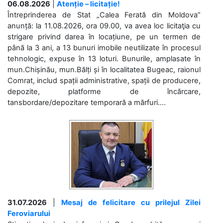
06.08.2026
|
Atenție – licitație!
Întreprinderea de Stat „Calea Ferată din Moldova”
anunță: la 11.08.2026, ora 09.00, va avea loc licitaţia cu
strigare privind darea în locațiune, pe un termen de
până la 3 ani, a 13 bunuri imobile neutilizate în procesul
tehnologic, expuse în 13 loturi. Bunurile, amplasate în
mun.Chișinău, mun.Bălți și în localitatea Bugeac, raionul
Comrat, includ spații administrative, spații de producere,
depozite, platforme de încărcare,
tansbordare/depozitare temporară a mărfuri....
31.07.2026
|
Mesaj de felicitare cu prilejul Zilei
Feroviarului