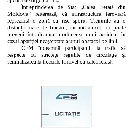
apeluri de urgență 112.
Întreprinderea de Stat „Calea Ferată din
Moldova” reiterează, că infrastructura feroviară
reprezintă o zonă cu risc sporit. Trenurile au o
distanță mare de frânare, iar mecanicul nu poate
preveni întotdeauna producerea unui accident în
cazul apariției neașteptate a unui obstacol pe linii.
CFM îndeamnă participanții la trafic să
respecte cu strictețe regulile de circulație și
semnalizarea la trecerile la nivel cu calea ferată.