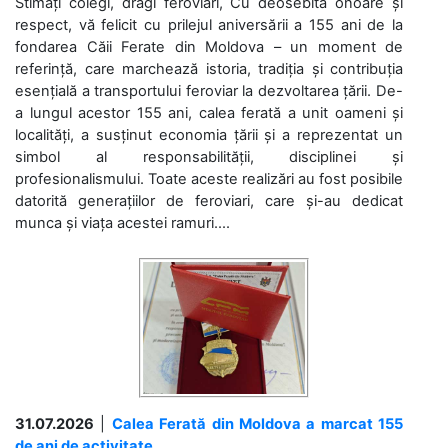
Stimați colegi, dragi feroviari, Cu deosebită onoare și
respect, vă felicit cu prilejul aniversării a 155 ani de la
fondarea Căii Ferate din Moldova – un moment de
referință, care marchează istoria, tradiția și contribuția
esențială a transportului feroviar la dezvoltarea țării. De-
a lungul acestor 155 ani, calea ferată a unit oameni și
localități, a susținut economia țării și a reprezentat un
simbol al responsabilității, disciplinei și
profesionalismului. Toate aceste realizări au fost posibile
datorită generațiilor de feroviari, care și-au dedicat
munca și viața acestei ramuri....
31.07.2026
|
Calea Ferată din Moldova a marcat 155
de ani de activitate