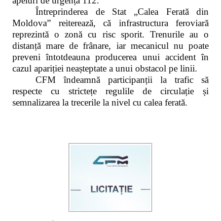
apeluri de urgență 112.
Întreprinderea de Stat „Calea Ferată din
Moldova” reiterează, că infrastructura feroviară
reprezintă o zonă cu risc sporit. Trenurile au o
distanță mare de frânare, iar mecanicul nu poate
preveni întotdeauna producerea unui accident în
cazul apariției neașteptate a unui obstacol pe linii.
CFM îndeamnă participanții la trafic să
respecte cu strictețe regulile de circulație și
semnalizarea la trecerile la nivel cu calea ferată.