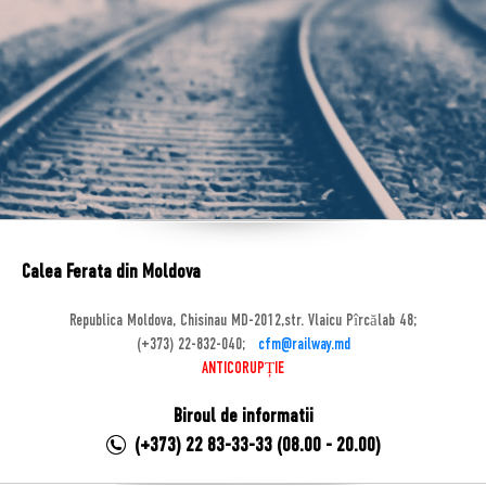
Calea Ferata din Moldova
Republica Moldova, Chisinau MD-2012,str. Vlaicu Pîrcălab 48;
(+373) 22-832-040;
cfm@railway.md
ANTICORUPȚIE
Biroul de informatii
(+373) 22 83-33-33 (08.00 - 20.00)