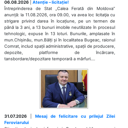
06.08.2026
|
Atenție – licitație!
Întreprinderea de Stat „Calea Ferată din Moldova”
anunță: la 11.08.2026, ora 09.00, va avea loc licitaţia cu
strigare privind darea în locațiune, pe un termen de
până la 3 ani, a 13 bunuri imobile neutilizate în procesul
tehnologic, expuse în 13 loturi. Bunurile, amplasate în
mun.Chișinău, mun.Bălți și în localitatea Bugeac, raionul
Comrat, includ spații administrative, spații de producere,
depozite, platforme de încărcare,
tansbordare/depozitare temporară a mărfuri....
31.07.2026
|
Mesaj de felicitare cu prilejul Zilei
Feroviarului