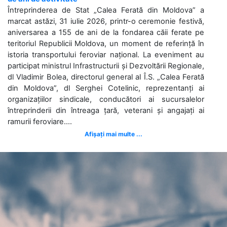
Întreprinderea de Stat „Calea Ferată din Moldova” a
marcat astăzi, 31 iulie 2026, printr-o ceremonie festivă,
aniversarea a 155 de ani de la fondarea căii ferate pe
teritoriul Republicii Moldova, un moment de referință în
istoria transportului feroviar național. La eveniment au
participat ministrul Infrastructurii și Dezvoltării Regionale,
dl Vladimir Bolea, directorul general al Î.S. „Calea Ferată
din Moldova”, dl Serghei Cotelinic, reprezentanți ai
organizațiilor sindicale, conducători ai sucursalelor
întreprinderii din întreaga țară, veterani și angajați ai
ramurii feroviare....
Afișați mai multe ...