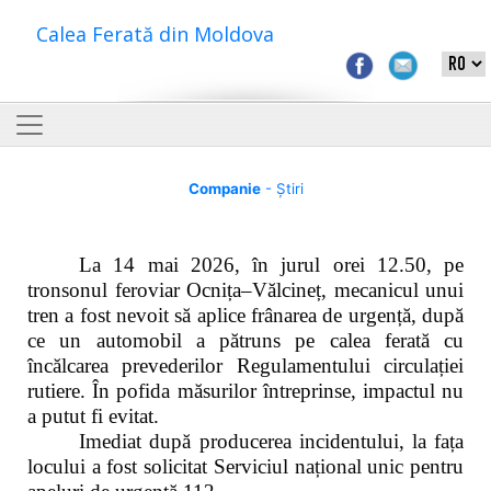
Calea Ferată din Moldova
Companie
- Știri
La 14 mai 2026, în jurul orei 12.50, pe
tronsonul feroviar Ocnița–Vălcineț, mecanicul unui
tren a fost nevoit să aplice frânarea de urgență, după
ce un automobil a pătruns pe calea ferată cu
încălcarea prevederilor Regulamentului circulației
rutiere. În pofida măsurilor întreprinse, impactul nu
a putut fi evitat.
Imediat după producerea incidentului, la fața
locului a fost solicitat Serviciul național unic pentru