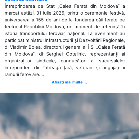
Întreprinderea de Stat „Calea Ferată din Moldova” a
marcat astăzi, 31 iulie 2026, printr-o ceremonie festivă,
aniversarea a 155 de ani de la fondarea căii ferate pe
teritoriul Republicii Moldova, un moment de referință în
istoria transportului feroviar național. La eveniment au
participat ministrul Infrastructurii și Dezvoltării Regionale,
dl Vladimir Bolea, directorul general al Î.S. „Calea Ferată
din Moldova”, dl Serghei Cotelinic, reprezentanți ai
organizațiilor sindicale, conducători ai sucursalelor
întreprinderii din întreaga țară, veterani și angajați ai
ramurii feroviare....
Afișați mai multe ...