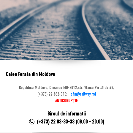
Calea Ferata din Moldova
Republica Moldova, Chisinau MD-2012,str. Vlaicu Pîrcălab 48;
(+373) 22-832-040;
cfm@railway.md
ANTICORUPȚIE
Biroul de informatii
(+373) 22 83-33-33 (08.00 - 20.00)