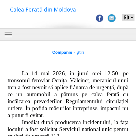
Calea Ferată din Moldova
Companie
- Știri
La 14 mai 2026, în jurul orei 12.50, pe
tronsonul feroviar Ocnița–Vălcineț, mecanicul unui
tren a fost nevoit să aplice frânarea de urgență, după
ce un automobil a pătruns pe calea ferată cu
încălcarea prevederilor Regulamentului circulației
rutiere. În pofida măsurilor întreprinse, impactul nu
a putut fi evitat.
Imediat după producerea incidentului, la fața
locului a fost solicitat Serviciul național unic pentru