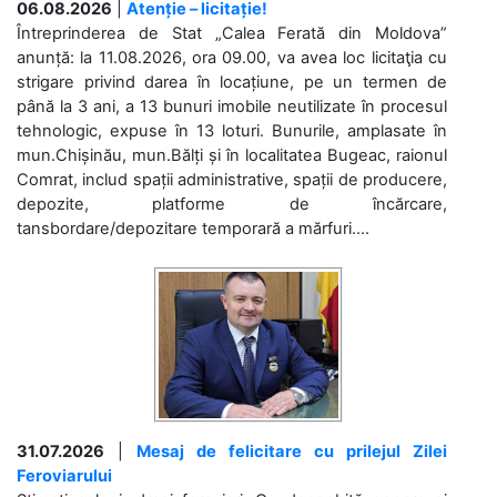
06.08.2026
|
Atenție – licitație!
Întreprinderea de Stat „Calea Ferată din Moldova”
anunță: la 11.08.2026, ora 09.00, va avea loc licitaţia cu
strigare privind darea în locațiune, pe un termen de
până la 3 ani, a 13 bunuri imobile neutilizate în procesul
tehnologic, expuse în 13 loturi. Bunurile, amplasate în
mun.Chișinău, mun.Bălți și în localitatea Bugeac, raionul
Comrat, includ spații administrative, spații de producere,
depozite, platforme de încărcare,
tansbordare/depozitare temporară a mărfuri....
31.07.2026
|
Mesaj de felicitare cu prilejul Zilei
Feroviarului