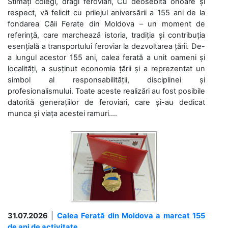
Stimați colegi, dragi feroviari, Cu deosebită onoare și
respect, vă felicit cu prilejul aniversării a 155 ani de la
fondarea Căii Ferate din Moldova – un moment de
referință, care marchează istoria, tradiția și contribuția
esențială a transportului feroviar la dezvoltarea țării. De-
a lungul acestor 155 ani, calea ferată a unit oameni și
localități, a susținut economia țării și a reprezentat un
simbol al responsabilității, disciplinei și
profesionalismului. Toate aceste realizări au fost posibile
datorită generațiilor de feroviari, care și-au dedicat
munca și viața acestei ramuri....
31.07.2026
|
Calea Ferată din Moldova a marcat 155
de ani de activitate