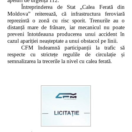
apeluri de urgență 112.
Întreprinderea de Stat „Calea Ferată din
Moldova” reiterează, că infrastructura feroviară
reprezintă o zonă cu risc sporit. Trenurile au o
distanță mare de frânare, iar mecanicul nu poate
preveni întotdeauna producerea unui accident în
cazul apariției neașteptate a unui obstacol pe linii.
CFM îndeamnă participanții la trafic să
respecte cu strictețe regulile de circulație și
semnalizarea la trecerile la nivel cu calea ferată.