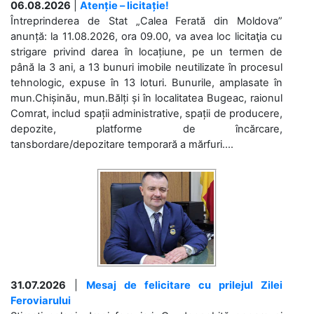
06.08.2026
|
Atenție – licitație!
Întreprinderea de Stat „Calea Ferată din Moldova”
anunță: la 11.08.2026, ora 09.00, va avea loc licitaţia cu
strigare privind darea în locațiune, pe un termen de
până la 3 ani, a 13 bunuri imobile neutilizate în procesul
tehnologic, expuse în 13 loturi. Bunurile, amplasate în
mun.Chișinău, mun.Bălți și în localitatea Bugeac, raionul
Comrat, includ spații administrative, spații de producere,
depozite, platforme de încărcare,
tansbordare/depozitare temporară a mărfuri....
31.07.2026
|
Mesaj de felicitare cu prilejul Zilei
Feroviarului