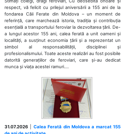
Stimați colegi, dragi feroviari, Cu deosebită onoare și
respect, vă felicit cu prilejul aniversării a 155 ani de la
fondarea Căii Ferate din Moldova – un moment de
referință, care marchează istoria, tradiția și contribuția
esențială a transportului feroviar la dezvoltarea țării. De-
a lungul acestor 155 ani, calea ferată a unit oameni și
localități, a susținut economia țării și a reprezentat un
simbol al responsabilității, disciplinei și
profesionalismului. Toate aceste realizări au fost posibile
datorită generațiilor de feroviari, care și-au dedicat
munca și viața acestei ramuri....
31.07.2026
|
Calea Ferată din Moldova a marcat 155
de ani de activitate