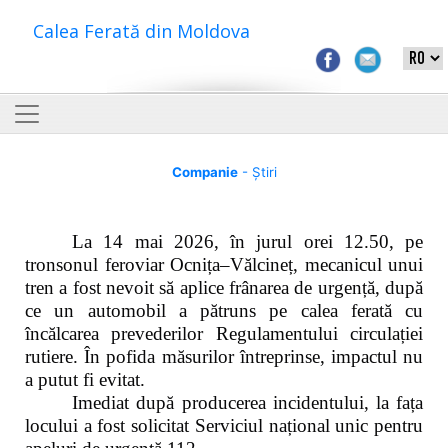
Calea Ferată din Moldova
Companie
- Știri
La 14 mai 2026, în jurul orei 12.50, pe
tronsonul feroviar Ocnița–Vălcineț, mecanicul unui
tren a fost nevoit să aplice frânarea de urgență, după
ce un automobil a pătruns pe calea ferată cu
încălcarea prevederilor Regulamentului circulației
rutiere. În pofida măsurilor întreprinse, impactul nu
a putut fi evitat.
Imediat după producerea incidentului, la fața
locului a fost solicitat Serviciul național unic pentru