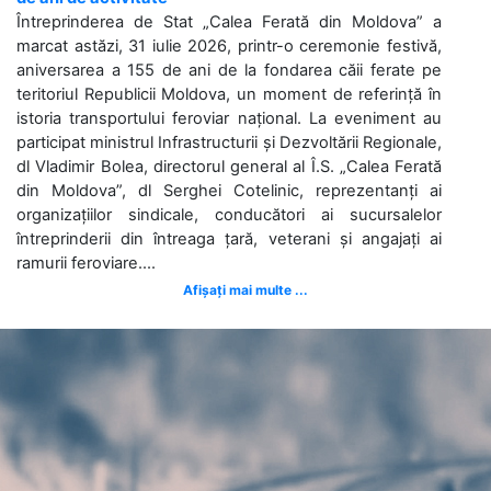
Întreprinderea de Stat „Calea Ferată din Moldova” a
marcat astăzi, 31 iulie 2026, printr-o ceremonie festivă,
aniversarea a 155 de ani de la fondarea căii ferate pe
teritoriul Republicii Moldova, un moment de referință în
istoria transportului feroviar național. La eveniment au
participat ministrul Infrastructurii și Dezvoltării Regionale,
dl Vladimir Bolea, directorul general al Î.S. „Calea Ferată
din Moldova”, dl Serghei Cotelinic, reprezentanți ai
organizațiilor sindicale, conducători ai sucursalelor
întreprinderii din întreaga țară, veterani și angajați ai
ramurii feroviare....
Afișați mai multe ...