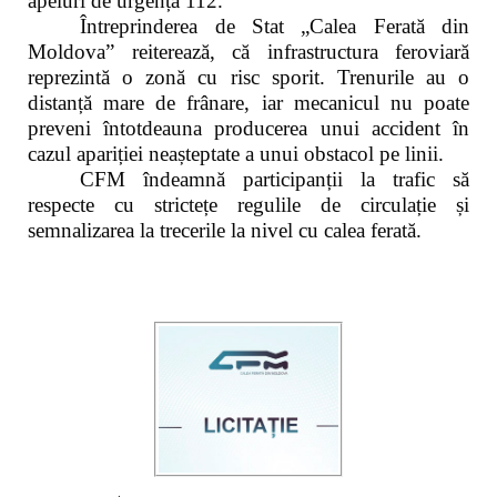
apeluri de urgență 112.
Întreprinderea de Stat „Calea Ferată din
Moldova” reiterează, că infrastructura feroviară
reprezintă o zonă cu risc sporit. Trenurile au o
distanță mare de frânare, iar mecanicul nu poate
preveni întotdeauna producerea unui accident în
cazul apariției neașteptate a unui obstacol pe linii.
CFM îndeamnă participanții la trafic să
respecte cu strictețe regulile de circulație și
semnalizarea la trecerile la nivel cu calea ferată.