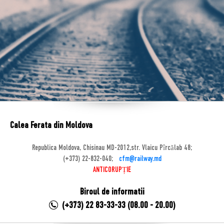
Calea Ferata din Moldova
Republica Moldova, Chisinau MD-2012,str. Vlaicu Pîrcălab 48;
(+373) 22-832-040;
cfm@railway.md
ANTICORUPȚIE
Biroul de informatii
(+373) 22 83-33-33 (08.00 - 20.00)