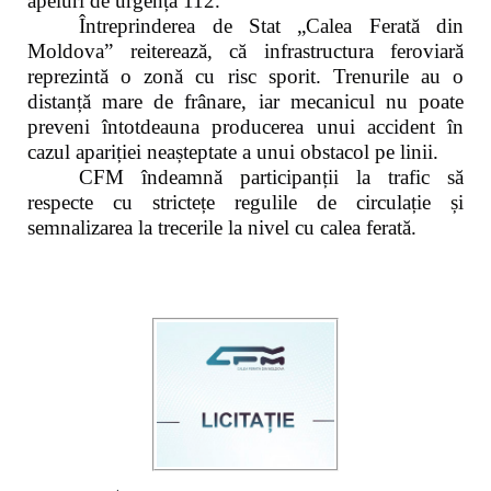
apeluri de urgență 112.
Întreprinderea de Stat „Calea Ferată din
Moldova” reiterează, că infrastructura feroviară
reprezintă o zonă cu risc sporit. Trenurile au o
distanță mare de frânare, iar mecanicul nu poate
preveni întotdeauna producerea unui accident în
cazul apariției neașteptate a unui obstacol pe linii.
CFM îndeamnă participanții la trafic să
respecte cu strictețe regulile de circulație și
semnalizarea la trecerile la nivel cu calea ferată.