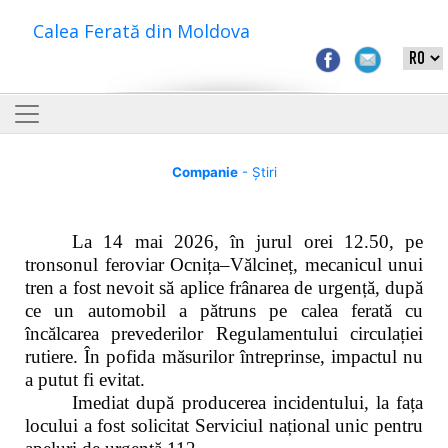
Calea Ferată din Moldova
Companie
- Știri
La 14 mai 2026, în jurul orei 12.50, pe
tronsonul feroviar Ocnița–Vălcineț, mecanicul unui
tren a fost nevoit să aplice frânarea de urgență, după
ce un automobil a pătruns pe calea ferată cu
încălcarea prevederilor Regulamentului circulației
rutiere. În pofida măsurilor întreprinse, impactul nu
a putut fi evitat.
Imediat după producerea incidentului, la fața
locului a fost solicitat Serviciul național unic pentru