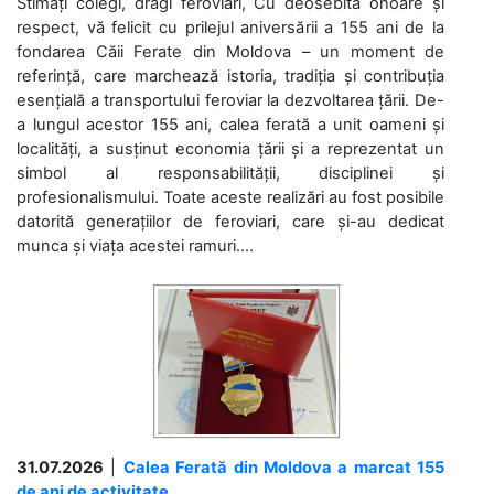
Stimați colegi, dragi feroviari, Cu deosebită onoare și
respect, vă felicit cu prilejul aniversării a 155 ani de la
fondarea Căii Ferate din Moldova – un moment de
referință, care marchează istoria, tradiția și contribuția
esențială a transportului feroviar la dezvoltarea țării. De-
a lungul acestor 155 ani, calea ferată a unit oameni și
localități, a susținut economia țării și a reprezentat un
simbol al responsabilității, disciplinei și
profesionalismului. Toate aceste realizări au fost posibile
datorită generațiilor de feroviari, care și-au dedicat
munca și viața acestei ramuri....
31.07.2026
|
Calea Ferată din Moldova a marcat 155
de ani de activitate