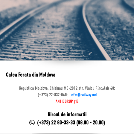
Calea Ferata din Moldova
Republica Moldova, Chisinau MD-2012,str. Vlaicu Pîrcălab 48;
(+373) 22-832-040;
cfm@railway.md
ANTICORUPȚIE
Biroul de informatii
(+373) 22 83-33-33 (08.00 - 20.00)