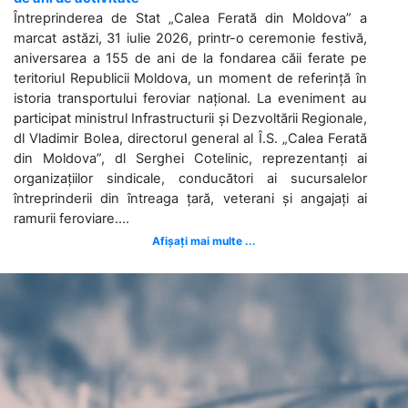
Întreprinderea de Stat „Calea Ferată din Moldova” a
marcat astăzi, 31 iulie 2026, printr-o ceremonie festivă,
aniversarea a 155 de ani de la fondarea căii ferate pe
teritoriul Republicii Moldova, un moment de referință în
istoria transportului feroviar național. La eveniment au
participat ministrul Infrastructurii și Dezvoltării Regionale,
dl Vladimir Bolea, directorul general al Î.S. „Calea Ferată
din Moldova”, dl Serghei Cotelinic, reprezentanți ai
organizațiilor sindicale, conducători ai sucursalelor
întreprinderii din întreaga țară, veterani și angajați ai
ramurii feroviare....
Afișați mai multe ...