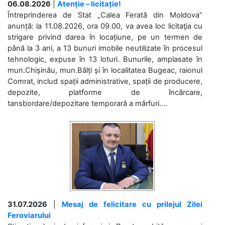
06.08.2026
|
Atenție – licitație!
Întreprinderea de Stat „Calea Ferată din Moldova”
anunță: la 11.08.2026, ora 09.00, va avea loc licitaţia cu
strigare privind darea în locațiune, pe un termen de
până la 3 ani, a 13 bunuri imobile neutilizate în procesul
tehnologic, expuse în 13 loturi. Bunurile, amplasate în
mun.Chișinău, mun.Bălți și în localitatea Bugeac, raionul
Comrat, includ spații administrative, spații de producere,
depozite, platforme de încărcare,
tansbordare/depozitare temporară a mărfuri....
31.07.2026
|
Mesaj de felicitare cu prilejul Zilei
Feroviarului