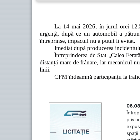
La 14 mai 2026, în jurul orei 12.5
urgență, după ce un automobil a pătruns 
întreprinse, impactul nu a putut fi evitat.
Imediat după producerea incidentului,
Întreprinderea de Stat „Calea Ferată
distanță mare de frânare, iar mecanicul nu
linii.
CFM îndeamnă participanții la trafic s
06.08
Întrep
privin
expuse
spații