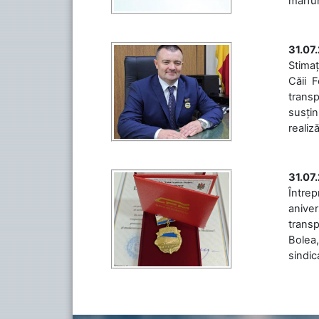
mărfuri
31.07
Stimaț
Căii 
transp
susțin
realiz
31.07
Între
aniver
transp
Bolea,
sindic