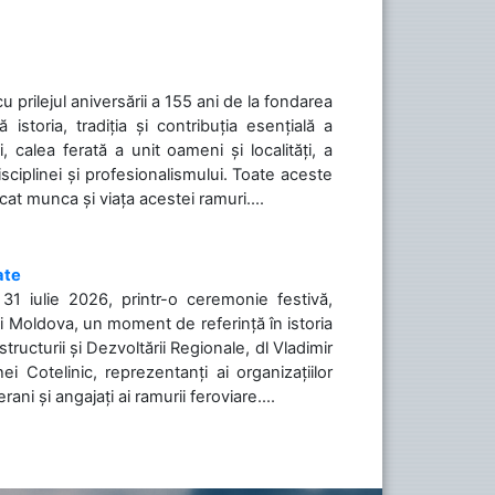
cu prilejul aniversării a 155 ani de la fondarea
toria, tradiția și contribuția esențială a
, calea ferată a unit oameni și localități, a
isciplinei și profesionalismului. Toate aceste
icat munca și viața acestei ramuri....
ate
31 iulie 2026, printr-o ceremonie festivă,
cii Moldova, un moment de referință în istoria
tructurii și Dezvoltării Regionale, dl Vladimir
i Cotelinic, reprezentanți ai organizațiilor
ani și angajați ai ramurii feroviare....