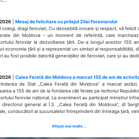
....
.2026
|
Mesaj de felicitare cu prilejul Zilei Feroviarului
i colegi, dragi feroviari, Cu deosebită onoare și respect, vă felicit 
Ferate din Moldova – un moment de referință, care marchează is
ortului feroviar la dezvoltarea țării. De-a lungul acestor 155 ani
ut economia țării și a reprezentat un simbol al responsabilității, d
ări au fost posibile datorită generațiilor de feroviari, care și-au ded
.2026
|
Calea Ferată din Moldova a marcat 155 de ani de activit
prinderea de Stat „Calea Ferată din Moldova” a marcat astăzi, 
sarea a 155 de ani de la fondarea căii ferate pe teritoriul Republi
ortului feroviar național. La eveniment au participat ministrul Infras
 directorul general al Î.S. „Calea Ferată din Moldova”, dl Serghe
ale, conducători ai sucursalelor întreprinderii din întreaga țară, veter
Afișați mai multe ...