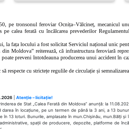
0, pe tronsonul feroviar Ocnița–Vălcineț, mecanicul unui
pe calea ferată cu încălcarea prevederilor Regulamentului
 la fața locului a fost solicitat Serviciul național unic pen
 din Moldova” reiterează, că infrastructura feroviară repre
 poate preveni întotdeauna producerea unui accident în caz
ă respecte cu strictețe regulile de circulație și semnalizarea l
.2026
|
Atenție – licitație!
rinderea de Stat „Calea Ferată din Moldova” anunță: la 11.08.2026,
d darea în locațiune, pe un termen de până la 3 ani, a 13 bunuri
 în 13 loturi. Bunurile, amplasate în mun.Chișinău, mun.Bălți și 
 administrative, spații de producere, depozite, platforme de în