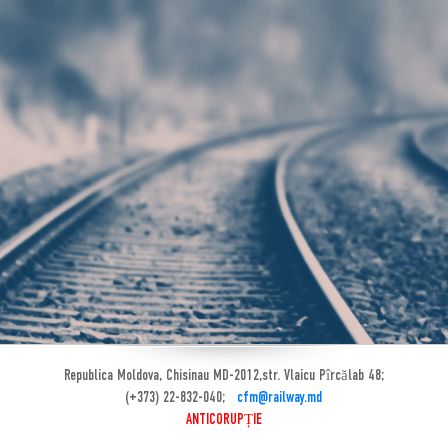
Republica Moldova, Chisinau MD-2012,str. Vlaicu Pîrcălab 48;
(+373) 22-832-040;
cfm@railway.md
ANTICORUPȚIE