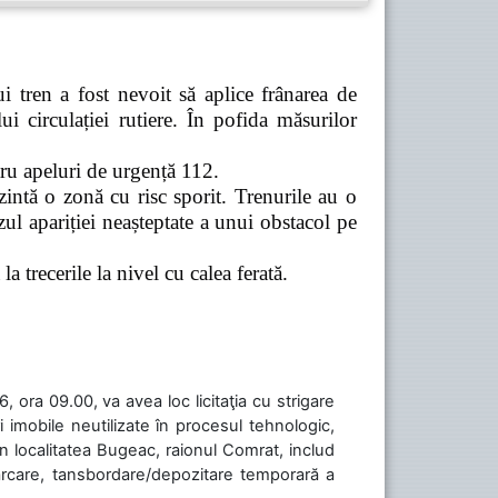
 tren a fost nevoit să aplice frânarea de
 circulației rutiere. În pofida măsurilor
tru apeluri de urgență 112.
zintă o zonă cu risc sporit. Trenurile au o
ul apariției neașteptate a unui obstacol pe
a trecerile la nivel cu calea ferată.
 ora 09.00, va avea loc licitaţia cu strigare
 imobile neutilizate în procesul tehnologic,
în localitatea Bugeac, raionul Comrat, includ
cărcare, tansbordare/depozitare temporară a