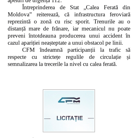
apeluri de urgență 112.
Întreprinderea de Stat „Calea Ferată din
Moldova” reiterează, că infrastructura feroviară
reprezintă o zonă cu risc sporit. Trenurile au o
distanță mare de frânare, iar mecanicul nu poate
preveni întotdeauna producerea unui accident în
cazul apariției neașteptate a unui obstacol pe linii.
CFM îndeamnă participanții la trafic să
respecte cu strictețe regulile de circulație și
semnalizarea la trecerile la nivel cu calea ferată.