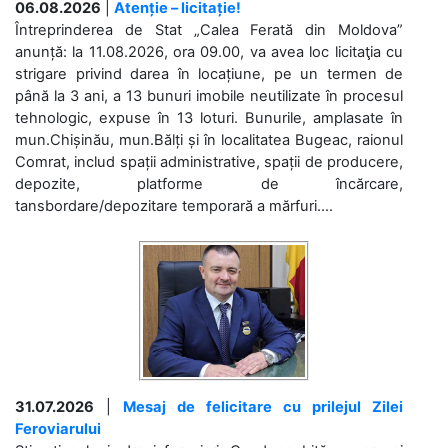
06.08.2026
|
Atenție – licitație!
Întreprinderea de Stat „Calea Ferată din Moldova”
anunță: la 11.08.2026, ora 09.00, va avea loc licitaţia cu
strigare privind darea în locațiune, pe un termen de
până la 3 ani, a 13 bunuri imobile neutilizate în procesul
tehnologic, expuse în 13 loturi. Bunurile, amplasate în
mun.Chișinău, mun.Bălți și în localitatea Bugeac, raionul
Comrat, includ spații administrative, spații de producere,
depozite, platforme de încărcare,
tansbordare/depozitare temporară a mărfuri....
31.07.2026
|
Mesaj de felicitare cu prilejul Zilei
Feroviarului