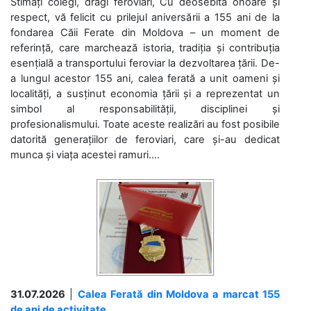
Stimați colegi, dragi feroviari, Cu deosebită onoare și
respect, vă felicit cu prilejul aniversării a 155 ani de la
fondarea Căii Ferate din Moldova – un moment de
referință, care marchează istoria, tradiția și contribuția
esențială a transportului feroviar la dezvoltarea țării. De-
a lungul acestor 155 ani, calea ferată a unit oameni și
localități, a susținut economia țării și a reprezentat un
simbol al responsabilității, disciplinei și
profesionalismului. Toate aceste realizări au fost posibile
datorită generațiilor de feroviari, care și-au dedicat
munca și viața acestei ramuri....
31.07.2026
|
Calea Ferată din Moldova a marcat 155
de ani de activitate