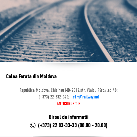
Calea Ferata din Moldova
Republica Moldova, Chisinau MD-2012,str. Vlaicu Pîrcălab 48;
(+373) 22-832-040;
cfm@railway.md
ANTICORUPȚIE
Biroul de informatii
(+373) 22 83-33-33 (08.00 - 20.00)