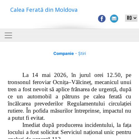
Calea Ferată din Moldova
Companie
- Știri
La 14 mai 2026, în jurul orei 12.50, pe
tronsonul feroviar Ocnița–Vălcineț, mecanicul unui
tren a fost nevoit să aplice frânarea de urgență, după
ce un automobil a pătruns pe calea ferată cu
încălcarea prevederilor Regulamentului circulației
rutiere. În pofida măsurilor întreprinse, impactul nu
a putut fi evitat.
Imediat după producerea incidentului, la fața
locului a fost solicitat Serviciul național unic pentru