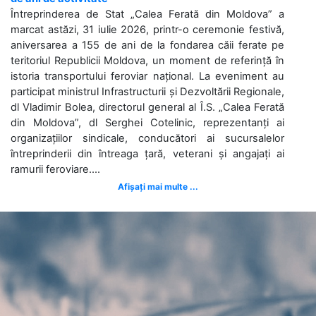
Întreprinderea de Stat „Calea Ferată din Moldova” a
marcat astăzi, 31 iulie 2026, printr-o ceremonie festivă,
aniversarea a 155 de ani de la fondarea căii ferate pe
teritoriul Republicii Moldova, un moment de referință în
istoria transportului feroviar național. La eveniment au
participat ministrul Infrastructurii și Dezvoltării Regionale,
dl Vladimir Bolea, directorul general al Î.S. „Calea Ferată
din Moldova”, dl Serghei Cotelinic, reprezentanți ai
organizațiilor sindicale, conducători ai sucursalelor
întreprinderii din întreaga țară, veterani și angajați ai
ramurii feroviare....
Afișați mai multe ...