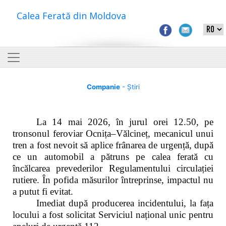
Calea Ferată din Moldova
Companie
- Știri
La 14 mai 2026, în jurul orei 12.50, pe
tronsonul feroviar Ocnița–Vălcineț, mecanicul unui
tren a fost nevoit să aplice frânarea de urgență, după
ce un automobil a pătruns pe calea ferată cu
încălcarea prevederilor Regulamentului circulației
rutiere. În pofida măsurilor întreprinse, impactul nu
a putut fi evitat.
Imediat după producerea incidentului, la fața
locului a fost solicitat Serviciul național unic pentru