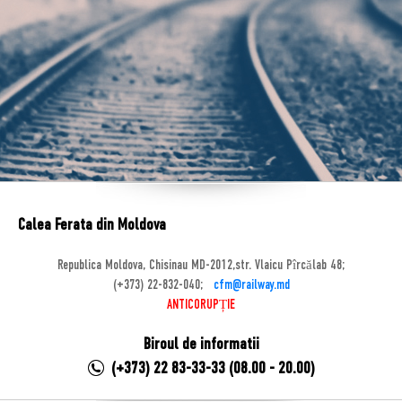
Calea Ferata din Moldova
Republica Moldova, Chisinau MD-2012,str. Vlaicu Pîrcălab 48;
(+373) 22-832-040;
cfm@railway.md
ANTICORUPȚIE
Biroul de informatii
(+373) 22 83-33-33 (08.00 - 20.00)