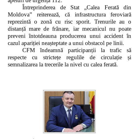
apeluri de urgență 112.
Întreprinderea de Stat „Calea Ferată din
Moldova” reiterează, că infrastructura feroviară
reprezintă o zonă cu risc sporit. Trenurile au o
distanță mare de frânare, iar mecanicul nu poate
preveni întotdeauna producerea unui accident în
cazul apariției neașteptate a unui obstacol pe linii.
CFM îndeamnă participanții la trafic să
respecte cu strictețe regulile de circulație și
semnalizarea la trecerile la nivel cu calea ferată.