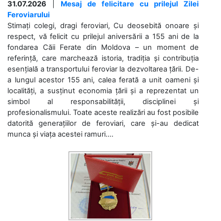
31.07.2026
|
Mesaj de felicitare cu prilejul Zilei
Feroviarului
Stimați colegi, dragi feroviari, Cu deosebită onoare și
respect, vă felicit cu prilejul aniversării a 155 ani de la
fondarea Căii Ferate din Moldova – un moment de
referință, care marchează istoria, tradiția și contribuția
esențială a transportului feroviar la dezvoltarea țării. De-
a lungul acestor 155 ani, calea ferată a unit oameni și
localități, a susținut economia țării și a reprezentat un
simbol al responsabilității, disciplinei și
profesionalismului. Toate aceste realizări au fost posibile
datorită generațiilor de feroviari, care și-au dedicat
munca și viața acestei ramuri....