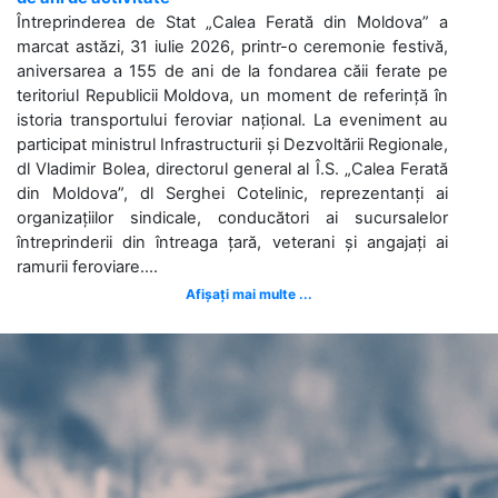
Întreprinderea de Stat „Calea Ferată din Moldova” a
marcat astăzi, 31 iulie 2026, printr-o ceremonie festivă,
aniversarea a 155 de ani de la fondarea căii ferate pe
teritoriul Republicii Moldova, un moment de referință în
istoria transportului feroviar național. La eveniment au
participat ministrul Infrastructurii și Dezvoltării Regionale,
dl Vladimir Bolea, directorul general al Î.S. „Calea Ferată
din Moldova”, dl Serghei Cotelinic, reprezentanți ai
organizațiilor sindicale, conducători ai sucursalelor
întreprinderii din întreaga țară, veterani și angajați ai
ramurii feroviare....
Afișați mai multe ...