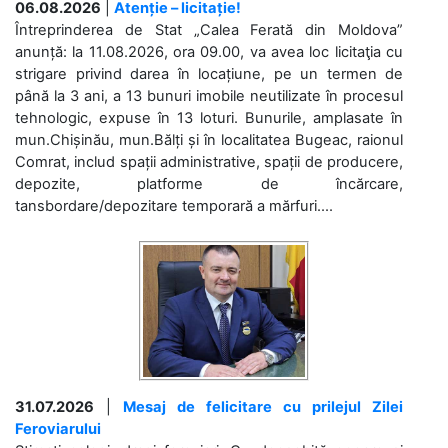
06.08.2026
|
Atenție – licitație!
Întreprinderea de Stat „Calea Ferată din Moldova”
anunță: la 11.08.2026, ora 09.00, va avea loc licitaţia cu
strigare privind darea în locațiune, pe un termen de
până la 3 ani, a 13 bunuri imobile neutilizate în procesul
tehnologic, expuse în 13 loturi. Bunurile, amplasate în
mun.Chișinău, mun.Bălți și în localitatea Bugeac, raionul
Comrat, includ spații administrative, spații de producere,
depozite, platforme de încărcare,
tansbordare/depozitare temporară a mărfuri....
31.07.2026
|
Mesaj de felicitare cu prilejul Zilei
Feroviarului