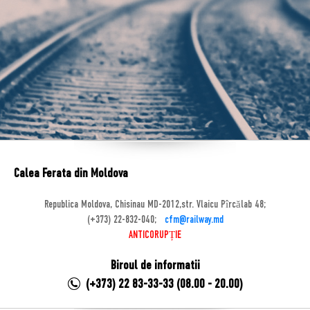
Calea Ferata din Moldova
Republica Moldova, Chisinau MD-2012,str. Vlaicu Pîrcălab 48;
(+373) 22-832-040;
cfm@railway.md
ANTICORUPȚIE
Biroul de informatii
(+373) 22 83-33-33 (08.00 - 20.00)