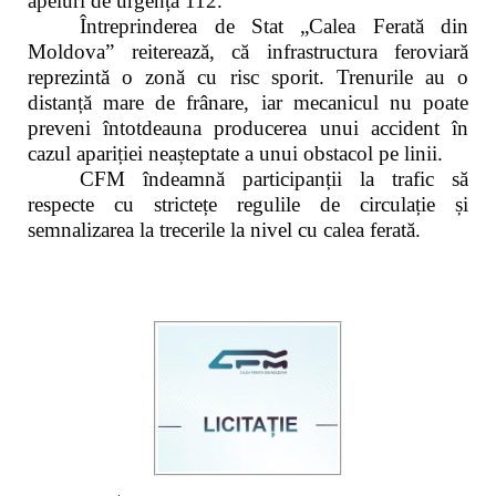
apeluri de urgență 112.
Întreprinderea de Stat „Calea Ferată din
Moldova” reiterează, că infrastructura feroviară
reprezintă o zonă cu risc sporit. Trenurile au o
distanță mare de frânare, iar mecanicul nu poate
preveni întotdeauna producerea unui accident în
cazul apariției neașteptate a unui obstacol pe linii.
CFM îndeamnă participanții la trafic să
respecte cu strictețe regulile de circulație și
semnalizarea la trecerile la nivel cu calea ferată.