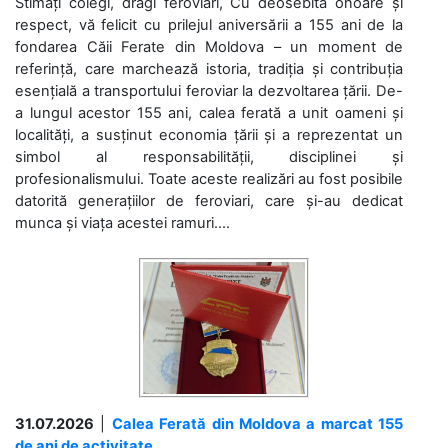
Stimați colegi, dragi feroviari, Cu deosebită onoare și
respect, vă felicit cu prilejul aniversării a 155 ani de la
fondarea Căii Ferate din Moldova – un moment de
referință, care marchează istoria, tradiția și contribuția
esențială a transportului feroviar la dezvoltarea țării. De-
a lungul acestor 155 ani, calea ferată a unit oameni și
localități, a susținut economia țării și a reprezentat un
simbol al responsabilității, disciplinei și
profesionalismului. Toate aceste realizări au fost posibile
datorită generațiilor de feroviari, care și-au dedicat
munca și viața acestei ramuri....
31.07.2026
|
Calea Ferată din Moldova a marcat 155
de ani de activitate