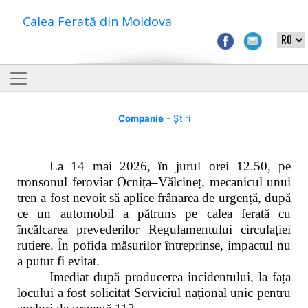
Calea Ferată din Moldova
Companie
- Știri
La 14 mai 2026, în jurul orei 12.50, pe
tronsonul feroviar Ocnița–Vălcineț, mecanicul unui
tren a fost nevoit să aplice frânarea de urgență, după
ce un automobil a pătruns pe calea ferată cu
încălcarea prevederilor Regulamentului circulației
rutiere. În pofida măsurilor întreprinse, impactul nu
a putut fi evitat.
Imediat după producerea incidentului, la fața
locului a fost solicitat Serviciul național unic pentru