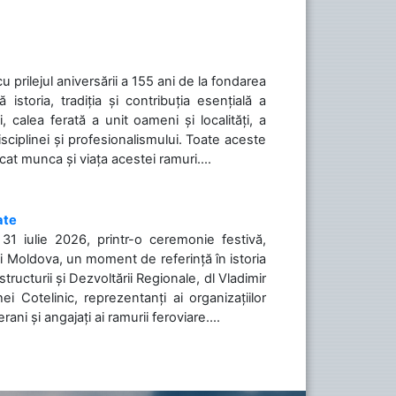
cu prilejul aniversării a 155 ani de la fondarea
toria, tradiția și contribuția esențială a
, calea ferată a unit oameni și localități, a
isciplinei și profesionalismului. Toate aceste
icat munca și viața acestei ramuri....
ate
31 iulie 2026, printr-o ceremonie festivă,
cii Moldova, un moment de referință în istoria
tructurii și Dezvoltării Regionale, dl Vladimir
i Cotelinic, reprezentanți ai organizațiilor
ani și angajați ai ramurii feroviare....