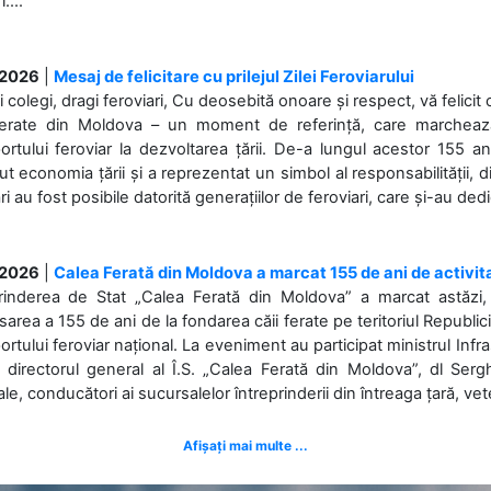
....
.2026
|
Mesaj de felicitare cu prilejul Zilei Feroviarului
i colegi, dragi feroviari, Cu deosebită onoare și respect, vă felicit 
Ferate din Moldova – un moment de referință, care marchează is
ortului feroviar la dezvoltarea țării. De-a lungul acestor 155 ani
ut economia țării și a reprezentat un simbol al responsabilității, d
ări au fost posibile datorită generațiilor de feroviari, care și-au ded
.2026
|
Calea Ferată din Moldova a marcat 155 de ani de activit
prinderea de Stat „Calea Ferată din Moldova” a marcat astăzi, 
sarea a 155 de ani de la fondarea căii ferate pe teritoriul Republi
ortului feroviar național. La eveniment au participat ministrul Infras
 directorul general al Î.S. „Calea Ferată din Moldova”, dl Serghe
ale, conducători ai sucursalelor întreprinderii din întreaga țară, veter
Afișați mai multe ...