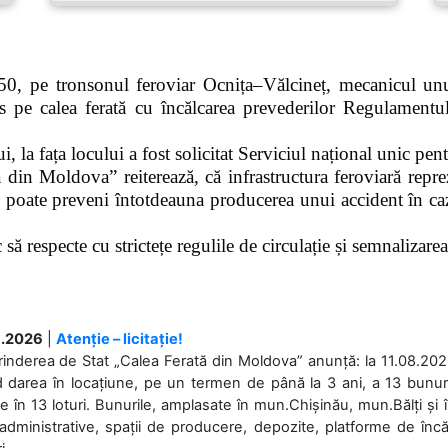
0, pe tronsonul feroviar Ocnița–Vălcineț, mecanicul unui
pe calea ferată cu încălcarea prevederilor Regulamentului
 la fața locului a fost solicitat Serviciul național unic pen
 din Moldova” reiterează, că infrastructura feroviară repre
 poate preveni întotdeauna producerea unui accident în caz
ă respecte cu strictețe regulile de circulație și semnalizarea l
.2026
|
Atenție – licitație!
rinderea de Stat „Calea Ferată din Moldova” anunță: la 11.08.2026,
d darea în locațiune, pe un termen de până la 3 ani, a 13 bunuri
 în 13 loturi. Bunurile, amplasate în mun.Chișinău, mun.Bălți și 
 administrative, spații de producere, depozite, platforme de în