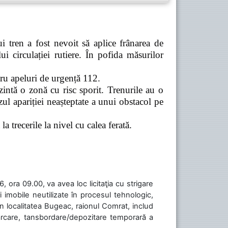
 tren a fost nevoit să aplice frânarea de
 circulației rutiere. În pofida măsurilor
tru apeluri de urgență 112.
zintă o zonă cu risc sporit. Trenurile au o
ul apariției neașteptate a unui obstacol pe
a trecerile la nivel cu calea ferată.
 ora 09.00, va avea loc licitaţia cu strigare
 imobile neutilizate în procesul tehnologic,
în localitatea Bugeac, raionul Comrat, includ
cărcare, tansbordare/depozitare temporară a