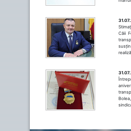
mărfuri
31.07
Stimaț
Căii 
transp
susțin
realiz
31.07
Între
aniver
transp
Bolea,
sindic