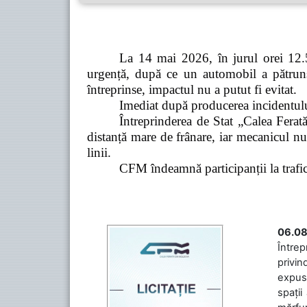
La 14 mai 2026, în jurul orei 12.5
urgență, după ce un automobil a pătruns 
întreprinse, impactul nu a putut fi evitat.
Imediat după producerea incidentului,
Întreprinderea de Stat „Calea Ferată
distanță mare de frânare, iar mecanicul nu
linii.
CFM îndeamnă participanții la trafic s
06.08
Întrep
privin
expuse
spații