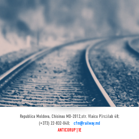
Republica Moldova, Chisinau MD-2012,str. Vlaicu Pîrcălab 48;
(+373) 22-832-040;
cfm@railway.md
ANTICORUPȚIE