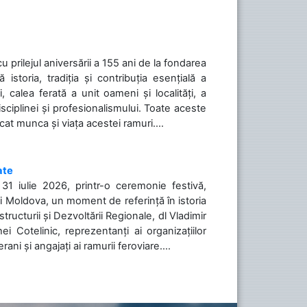
cu prilejul aniversării a 155 ani de la fondarea
toria, tradiția și contribuția esențială a
, calea ferată a unit oameni și localități, a
isciplinei și profesionalismului. Toate aceste
icat munca și viața acestei ramuri....
ate
31 iulie 2026, printr-o ceremonie festivă,
cii Moldova, un moment de referință în istoria
tructurii și Dezvoltării Regionale, dl Vladimir
i Cotelinic, reprezentanți ai organizațiilor
ani și angajați ai ramurii feroviare....