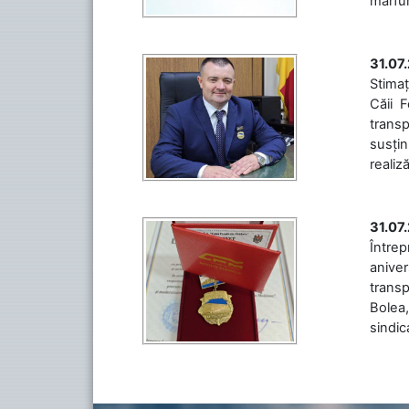
mărfuri
31.07
Stimaț
Căii 
transp
susțin
realiz
31.07
Între
aniver
transp
Bolea,
sindic