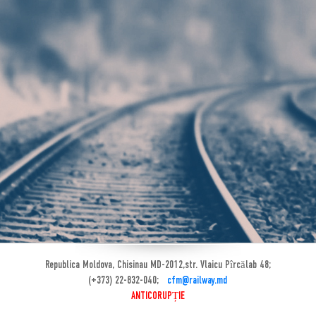
Republica Moldova, Chisinau MD-2012,str. Vlaicu Pîrcălab 48;
(+373) 22-832-040;
cfm@railway.md
ANTICORUPȚIE