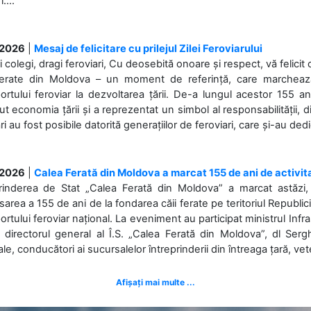
....
.2026
|
Mesaj de felicitare cu prilejul Zilei Feroviarului
i colegi, dragi feroviari, Cu deosebită onoare și respect, vă felicit 
Ferate din Moldova – un moment de referință, care marchează is
ortului feroviar la dezvoltarea țării. De-a lungul acestor 155 ani
ut economia țării și a reprezentat un simbol al responsabilității, d
ări au fost posibile datorită generațiilor de feroviari, care și-au ded
.2026
|
Calea Ferată din Moldova a marcat 155 de ani de activit
prinderea de Stat „Calea Ferată din Moldova” a marcat astăzi, 
sarea a 155 de ani de la fondarea căii ferate pe teritoriul Republi
ortului feroviar național. La eveniment au participat ministrul Infras
 directorul general al Î.S. „Calea Ferată din Moldova”, dl Serghe
ale, conducători ai sucursalelor întreprinderii din întreaga țară, veter
Afișați mai multe ...