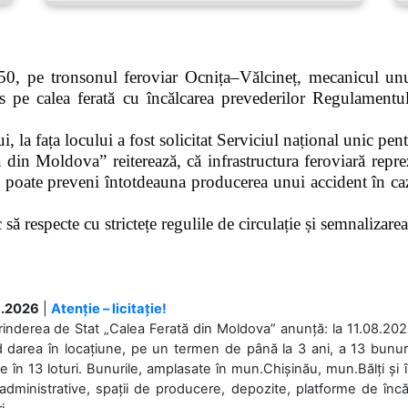
0, pe tronsonul feroviar Ocnița–Vălcineț, mecanicul unui
pe calea ferată cu încălcarea prevederilor Regulamentului
 la fața locului a fost solicitat Serviciul național unic pen
 din Moldova” reiterează, că infrastructura feroviară repre
 poate preveni întotdeauna producerea unui accident în caz
ă respecte cu strictețe regulile de circulație și semnalizarea l
.2026
|
Atenție – licitație!
rinderea de Stat „Calea Ferată din Moldova” anunță: la 11.08.2026,
d darea în locațiune, pe un termen de până la 3 ani, a 13 bunuri
 în 13 loturi. Bunurile, amplasate în mun.Chișinău, mun.Bălți și 
 administrative, spații de producere, depozite, platforme de în