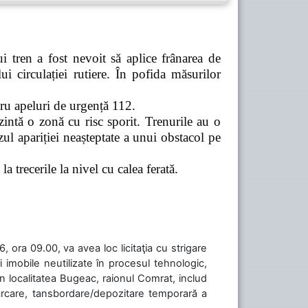
 tren a fost nevoit să aplice frânarea de
 circulației rutiere. În pofida măsurilor
tru apeluri de urgență 112.
zintă o zonă cu risc sporit. Trenurile au o
ul apariției neașteptate a unui obstacol pe
a trecerile la nivel cu calea ferată.
 ora 09.00, va avea loc licitaţia cu strigare
 imobile neutilizate în procesul tehnologic,
în localitatea Bugeac, raionul Comrat, includ
cărcare, tansbordare/depozitare temporară a