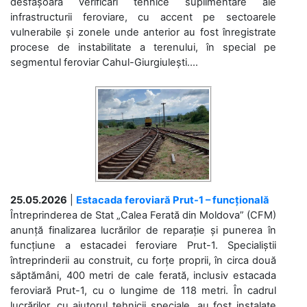
desfășoară verificări tehnice suplimentare ale
infrastructurii feroviare, cu accent pe sectoarele
vulnerabile și zonele unde anterior au fost înregistrate
procese de instabilitate a terenului, în special pe
segmentul feroviar Cahul-Giurgiulești....
25.05.2026
|
Estacada feroviară Prut-1 – funcțională
Întreprinderea de Stat „Calea Ferată din Moldova” (CFM)
anunță finalizarea lucrărilor de reparație și punerea în
funcțiune a estacadei feroviare Prut-1. Specialiștii
întreprinderii au construit, cu forțe proprii, în circa două
săptămâni, 400 metri de cale ferată, inclusiv estacada
feroviară Prut-1, cu o lungime de 118 metri. În cadrul
lucrărilor, cu ajutorul tehnicii speciale, au fost instalate