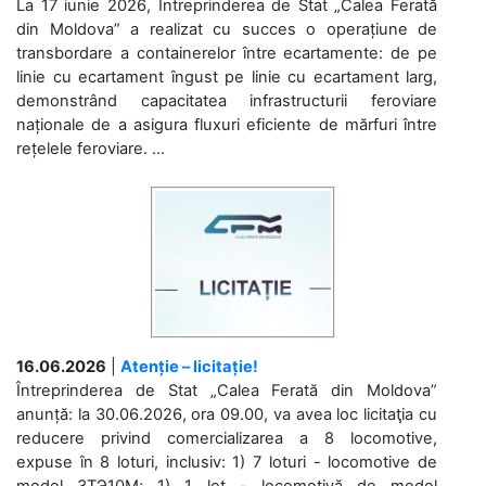
La 17 iunie 2026, Întreprinderea de Stat „Calea Ferată
din Moldova” a realizat cu succes o operațiune de
transbordare a containerelor între ecartamente: de pe
linie cu ecartament îngust pe linie cu ecartament larg,
demonstrând capacitatea infrastructurii feroviare
naționale de a asigura fluxuri eficiente de mărfuri între
rețelele feroviare. ...
16.06.2026
|
Atenție – licitație!
Întreprinderea de Stat „Calea Ferată din Moldova”
anunță: la 30.06.2026, ora 09.00, va avea loc licitaţia cu
reducere privind comercializarea a 8 locomotive,
expuse în 8 loturi, inclusiv: 1) 7 loturi - locomotive de