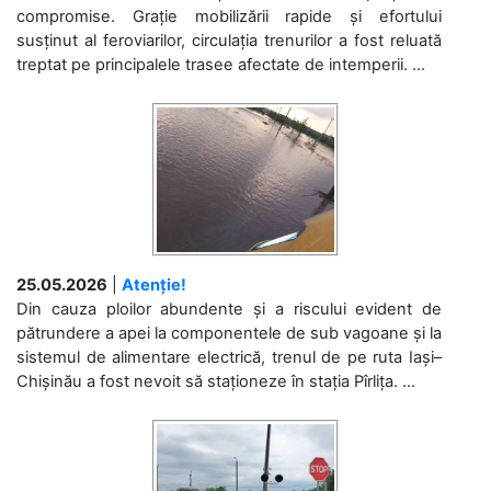
compromise. Grație mobilizării rapide și efortului
susținut al feroviarilor, circulația trenurilor a fost reluată
treptat pe principalele trasee afectate de intemperii. ...
25.05.2026
|
Atenție!
Din cauza ploilor abundente și a riscului evident de
pătrundere a apei la componentele de sub vagoane și la
sistemul de alimentare electrică, trenul de pe ruta Iași–
Chișinău a fost nevoit să staționeze în stația Pîrlița. ...