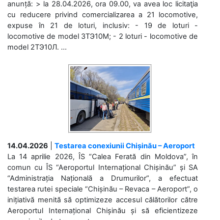
anunță: > la 28.04.2026, ora 09.00, va avea loc licitaţia
cu reducere privind comercializarea a 21 locomotive,
expuse în 21 de loturi, inclusiv: - 19 de loturi -
locomotive de model 3ТЭ10М; - 2 loturi - locomotive de
model 2ТЭ10Л. ...
14.04.2026
|
Testarea conexiunii Chișinău – Aeroport
La 14 aprilie 2026, ÎS “Calea Ferată din Moldova”, în
comun cu ÎS “Aeroportul Internațional Chișinău” și SA
“Administrația Națională a Drumurilor”, a efectuat
testarea rutei speciale “Chișinău – Revaca – Aeroport”, o
inițiativă menită să optimizeze accesul călătorilor către
Aeroportul Internațional Chișinău și să eficientizeze