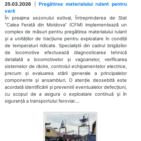
25.03.2026
|
Pregătirea materialului rulant pentru
vară
În preajma sezonului estival, Întreprinderea de Stat
”Calea Ferată din Moldova” (CFM) implementează un
complex de măsuri pentru pregătirea materialului rulant
și a unităților de tracțiune pentru exploatare în condiții
de temperaturi ridicate. Specialiștii din cadrul brigăzilor
de locomotive efectuează diagnosticarea tehnică
detaliată a locomotivelor și vagoanelor, verificarea
sistemelor de răcire, controlul echipamentelor electrice,
precum și evaluarea stării generale a principalelor
componente și ansambluri. O atenție deosebită este
acordată identificării și prevenirii eventualelor defecțiuni,
cu scopul de a asigura o exploatare continuă și în
siguranță a transportului feroviar....