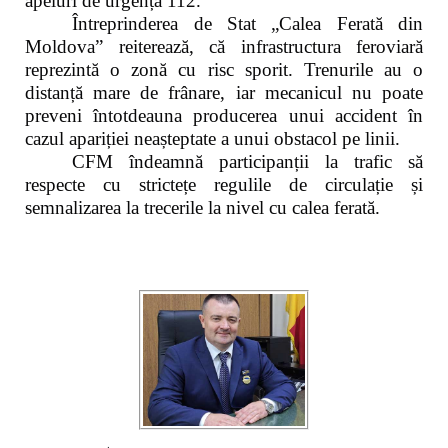
apeluri de urgență 112.
Întreprinderea de Stat „Calea Ferată din
Moldova” reiterează, că infrastructura feroviară
reprezintă o zonă cu risc sporit. Trenurile au o
distanță mare de frânare, iar mecanicul nu poate
preveni întotdeauna producerea unui accident în
cazul apariției neașteptate a unui obstacol pe linii.
CFM îndeamnă participanții la trafic să
respecte cu strictețe regulile de circulație și
semnalizarea la trecerile la nivel cu calea ferată.