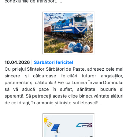
conexiunile de transport. ...
10.04.2026
|
Sărbători fericite!
Cu prilejul Sfintelor Sărbători de Paște, adresez cele mai
sincere și călduroase felicitări tuturor angajaților,
partenerilor și călătorilor! Fie ca Lumina Învierii Domnului
să vă aducă pace în suflet, sănătate, bucurie și
speranță. Să petreceți aceste clipe binecuvântate alături
de cei dragi, în armonie și liniște sufletească!...