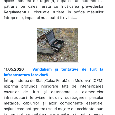
aplice frânarea de urgență, după ce un automobil a
pătruns pe calea ferată cu încălcarea prevederilor
Regulamentului circulației rutiere. În pofida măsurilor
întreprinse, impactul nu a putut fi evitat....
11.05.2026
|
Vandalism și tentative de furt la
infrastructura feroviară
Întreprinderea de Stat „Calea Ferată din Moldova” (CFM)
exprimă profundă îngrijorare față de intensificarea
cazurilor de furt și deteriorare a elementelor
infrastructurii feroviare, inclusiv sustragerea pieselor
metalice, cablurilor și altor componente esențiale,
acțiuni care pot genera riscuri majore de accidente, pun
în pericol securitatea pasagerilor și pot provoca