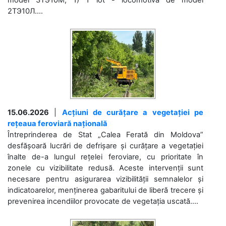
model 3ТЭ10М; 1) 1 lot - locomotivă de model
2ТЭ10Л....
15.06.2026
|
Acțiuni de curățare a vegetației pe
rețeaua feroviară națională
Întreprinderea de Stat „Calea Ferată din Moldova”
desfășoară lucrări de defrișare și curățare a vegetației
înalte de-a lungul rețelei feroviare, cu prioritate în
zonele cu vizibilitate redusă. Aceste intervenții sunt
necesare pentru asigurarea vizibilității semnalelor și
indicatoarelor, menținerea gabaritului de liberă trecere și
prevenirea incendiilor provocate de vegetația uscată....