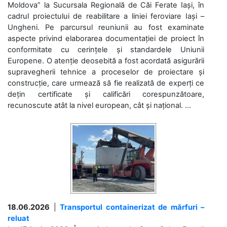
Moldova” la Sucursala Regională de Căi Ferate Iași, în
cadrul proiectului de reabilitare a liniei feroviare Iași –
Ungheni. Pe parcursul reuniunii au fost examinate
aspecte privind elaborarea documentației de proiect în
conformitate cu cerințele și standardele Uniunii
Europene. O atenție deosebită a fost acordată asigurării
supravegherii tehnice a proceselor de proiectare și
construcție, care urmează să fie realizată de experți ce
dețin certificate și calificări corespunzătoare,
recunoscute atât la nivel european, cât și național. ...
18.06.2026
|
Transportul containerizat de mărfuri –
reluat