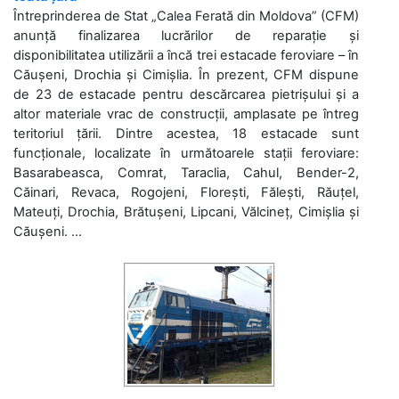
Întreprinderea de Stat „Calea Ferată din Moldova” (CFM)
anunță finalizarea lucrărilor de reparație și
disponibilitatea utilizării a încă trei estacade feroviare – în
Căușeni, Drochia și Cimișlia. În prezent, CFM dispune
de 23 de estacade pentru descărcarea pietrișului și a
altor materiale vrac de construcții, amplasate pe întreg
teritoriul țării. Dintre acestea, 18 estacade sunt
funcționale, localizate în următoarele stații feroviare:
Basarabeasca, Comrat, Taraclia, Cahul, Bender-2,
Căinari, Revaca, Rogojeni, Florești, Fălești, Răuțel,
Mateuți, Drochia, Brătușeni, Lipcani, Vălcineț, Cimișlia și
Căușeni. ...