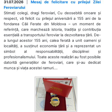
31.07.2026
|
Mesaj de felicitare cu prilejul Zilei
Feroviarului
Stimați colegi, dragi feroviari, Cu deosebită onoare și
respect, vă felicit cu prilejul aniversării a 155 ani de la
fondarea Căii Ferate din Moldova – un moment de
referință, care marchează istoria, tradiția și contribuția
esențială a transportului feroviar la dezvoltarea țării. De-
a lungul acestor 155 ani, calea ferată a unit oameni și
localități, a susținut economia țării și a reprezentat un
simbol al responsabilității, disciplinei și
profesionalismului. Toate aceste realizări au fost posibile
datorită generațiilor de feroviari, care și-au dedicat
munca și viața acestei ramuri....