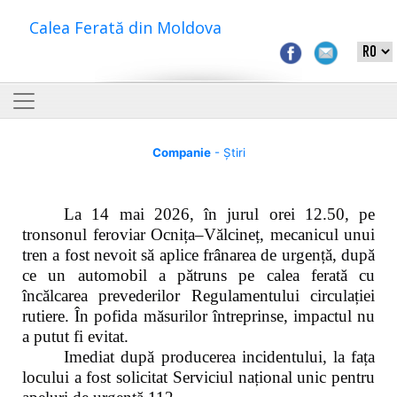
Calea Ferată din Moldova
Companie
- Știri
La 14 mai 2026, în jurul orei 12.50, pe
tronsonul feroviar Ocnița–Vălcineț, mecanicul unui
tren a fost nevoit să aplice frânarea de urgență, după
ce un automobil a pătruns pe calea ferată cu
încălcarea prevederilor Regulamentului circulației
rutiere. În pofida măsurilor întreprinse, impactul nu
a putut fi evitat.
Imediat după producerea incidentului, la fața
locului a fost solicitat Serviciul național unic pentru