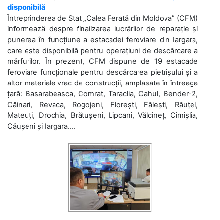
disponibilă
Întreprinderea de Stat „Calea Ferată din Moldova” (CFM)
informează despre finalizarea lucrărilor de reparație și
punerea în funcțiune a estacadei feroviare din Iargara,
care este disponibilă pentru operațiuni de descărcare a
mărfurilor. În prezent, CFM dispune de 19 estacade
feroviare funcționale pentru descărcarea pietrișului și a
altor materiale vrac de construcții, amplasate în întreaga
țară: Basarabeasca, Comrat, Taraclia, Cahul, Bender-2,
Căinari, Revaca, Rogojeni, Florești, Fălești, Răuțel,
Mateuți, Drochia, Brătușeni, Lipcani, Vălcineț, Cimișlia,
Căușeni și Iargara....