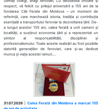
Stimați colegi, dragi feroviari, Cu deosebită onoare și
respect, vă felicit cu prilejul aniversării a 155 ani de la
fondarea Căii Ferate din Moldova – un moment de
referință, care marchează istoria, tradiția și contribuția
esențială a transportului feroviar la dezvoltarea țării. De-
a lungul acestor 155 ani, calea ferată a unit oameni și
localități, a susținut economia țării și a reprezentat un
simbol al responsabilității, disciplinei și
profesionalismului. Toate aceste realizări au fost posibile
datorită generațiilor de feroviari, care și-au dedicat
munca și viața acestei ramuri....
31.07.2026
|
Calea Ferată din Moldova a marcat 155
de ani de activitate