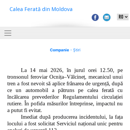
Calea Ferată din Moldova
Companie
- Știri
La 14 mai 2026, în jurul orei 12.50, pe
tronsonul feroviar Ocnița–Vălcineț, mecanicul unui
tren a fost nevoit să aplice frânarea de urgență, după
ce un automobil a pătruns pe calea ferată cu
încălcarea prevederilor Regulamentului circulației
rutiere. În pofida măsurilor întreprinse, impactul nu
a putut fi evitat.
Imediat după producerea incidentului, la fața
locului a fost solicitat Serviciul național unic pentru