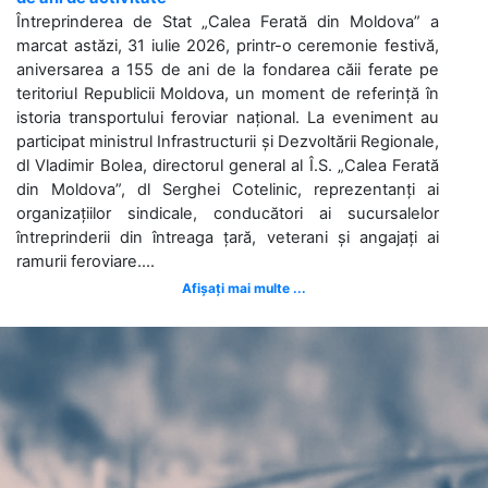
Întreprinderea de Stat „Calea Ferată din Moldova” a
marcat astăzi, 31 iulie 2026, printr-o ceremonie festivă,
aniversarea a 155 de ani de la fondarea căii ferate pe
teritoriul Republicii Moldova, un moment de referință în
istoria transportului feroviar național. La eveniment au
participat ministrul Infrastructurii și Dezvoltării Regionale,
dl Vladimir Bolea, directorul general al Î.S. „Calea Ferată
din Moldova”, dl Serghei Cotelinic, reprezentanți ai
organizațiilor sindicale, conducători ai sucursalelor
întreprinderii din întreaga țară, veterani și angajați ai
ramurii feroviare....
Afișați mai multe ...