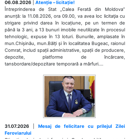
06.08.2026
|
Atenție – licitație!
Întreprinderea de Stat „Calea Ferată din Moldova”
anunță: la 11.08.2026, ora 09.00, va avea loc licitaţia cu
strigare privind darea în locațiune, pe un termen de
până la 3 ani, a 13 bunuri imobile neutilizate în procesul
tehnologic, expuse în 13 loturi. Bunurile, amplasate în
mun.Chișinău, mun.Bălți și în localitatea Bugeac, raionul
Comrat, includ spații administrative, spații de producere,
depozite, platforme de încărcare,
tansbordare/depozitare temporară a mărfuri....
31.07.2026
|
Mesaj de felicitare cu prilejul Zilei
Feroviarului