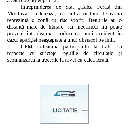
apeluri de urgență 112.
Întreprinderea de Stat „Calea Ferată din
Moldova” reiterează, că infrastructura feroviară
reprezintă o zonă cu risc sporit. Trenurile au o
distanță mare de frânare, iar mecanicul nu poate
preveni întotdeauna producerea unui accident în
cazul apariției neașteptate a unui obstacol pe linii.
CFM îndeamnă participanții la trafic să
respecte cu strictețe regulile de circulație și
semnalizarea la trecerile la nivel cu calea ferată.