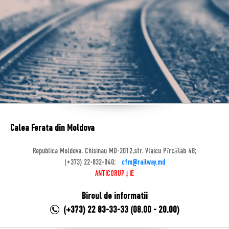
Calea Ferata din Moldova
Republica Moldova, Chisinau MD-2012,str. Vlaicu Pîrcălab 48;
(+373) 22-832-040;
cfm@railway.md
ANTICORUPȚIE
Biroul de informatii
(+373) 22 83-33-33 (08.00 - 20.00)