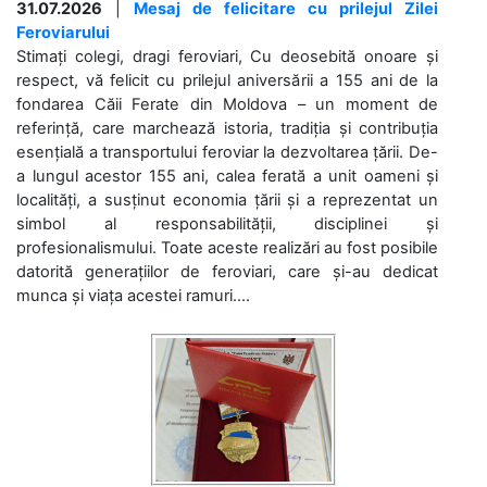
31.07.2026
|
Mesaj de felicitare cu prilejul Zilei
Feroviarului
Stimați colegi, dragi feroviari, Cu deosebită onoare și
respect, vă felicit cu prilejul aniversării a 155 ani de la
fondarea Căii Ferate din Moldova – un moment de
referință, care marchează istoria, tradiția și contribuția
esențială a transportului feroviar la dezvoltarea țării. De-
a lungul acestor 155 ani, calea ferată a unit oameni și
localități, a susținut economia țării și a reprezentat un
simbol al responsabilității, disciplinei și
profesionalismului. Toate aceste realizări au fost posibile
datorită generațiilor de feroviari, care și-au dedicat
munca și viața acestei ramuri....