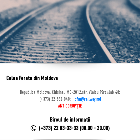
Calea Ferata din Moldova
Republica Moldova, Chisinau MD-2012,str. Vlaicu Pîrcălab 48;
(+373) 22-832-040;
cfm@railway.md
ANTICORUPȚIE
Biroul de informatii
(+373) 22 83-33-33 (08.00 - 20.00)