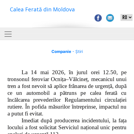
Calea Ferată din Moldova
Companie
- Știri
La 14 mai 2026, în jurul orei 12.50, pe
tronsonul feroviar Ocnița–Vălcineț, mecanicul unui
tren a fost nevoit să aplice frânarea de urgență, după
ce un automobil a pătruns pe calea ferată cu
încălcarea prevederilor Regulamentului circulației
rutiere. În pofida măsurilor întreprinse, impactul nu
a putut fi evitat.
Imediat după producerea incidentului, la fața
locului a fost solicitat Serviciul național unic pentru