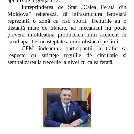
apeluri de urgență 112.
Întreprinderea de Stat „Calea Ferată din
Moldova” reiterează, că infrastructura feroviară
reprezintă o zonă cu risc sporit. Trenurile au o
distanță mare de frânare, iar mecanicul nu poate
preveni întotdeauna producerea unui accident în
cazul apariției neașteptate a unui obstacol pe linii.
CFM îndeamnă participanții la trafic să
respecte cu strictețe regulile de circulație și
semnalizarea la trecerile la nivel cu calea ferată.