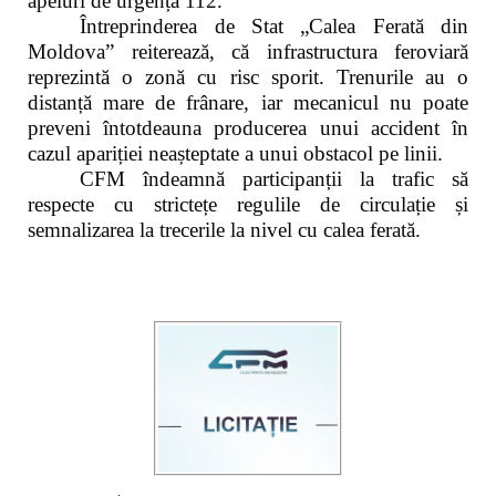
apeluri de urgență 112.
Întreprinderea de Stat „Calea Ferată din
Moldova” reiterează, că infrastructura feroviară
reprezintă o zonă cu risc sporit. Trenurile au o
distanță mare de frânare, iar mecanicul nu poate
preveni întotdeauna producerea unui accident în
cazul apariției neașteptate a unui obstacol pe linii.
CFM îndeamnă participanții la trafic să
respecte cu strictețe regulile de circulație și
semnalizarea la trecerile la nivel cu calea ferată.