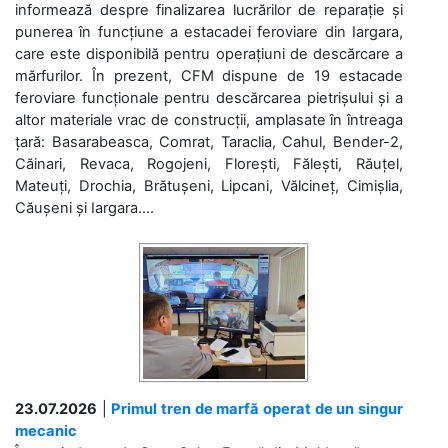
informează despre finalizarea lucrărilor de reparație și
punerea în funcțiune a estacadei feroviare din Iargara,
care este disponibilă pentru operațiuni de descărcare a
mărfurilor. În prezent, CFM dispune de 19 estacade
feroviare funcționale pentru descărcarea pietrișului și a
altor materiale vrac de construcții, amplasate în întreaga
țară: Basarabeasca, Comrat, Taraclia, Cahul, Bender-2,
Căinari, Revaca, Rogojeni, Florești, Fălești, Răuțel,
Mateuți, Drochia, Brătușeni, Lipcani, Vălcineț, Cimișlia,
Căușeni și Iargara....
23.07.2026
|
Primul tren de marfă operat de un singur
mecanic