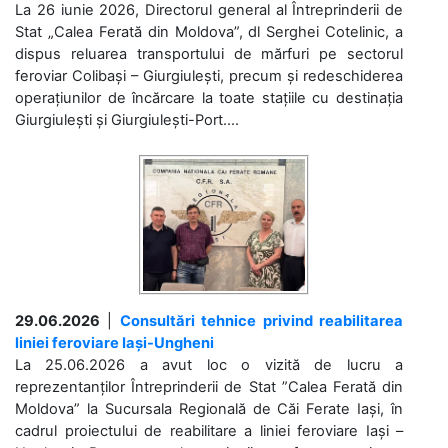
La 26 iunie 2026, Directorul general al Întreprinderii de
Stat „Calea Ferată din Moldova”, dl Serghei Cotelinic, a
dispus reluarea transportului de mărfuri pe sectorul
feroviar Colibași – Giurgiulești, precum și redeschiderea
operațiunilor de încărcare la toate stațiile cu destinația
Giurgiulești și Giurgiulești-Port....
29.06.2026
|
Consultări tehnice privind reabilitarea
liniei feroviare Iași-Ungheni
La 25.06.2026 a avut loc o vizită de lucru a
reprezentanților Întreprinderii de Stat ”Calea Ferată din
Moldova” la Sucursala Regională de Căi Ferate Iași, în
cadrul proiectului de reabilitare a liniei feroviare Iași –