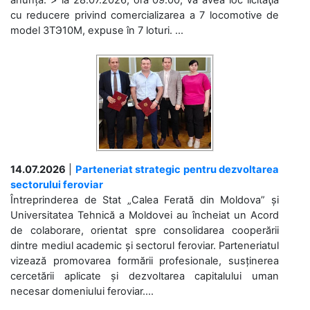
anunță: > la 28.07.2026, ora 09.00, va avea loc licitaţia
cu reducere privind comercializarea a 7 locomotive de
model 3ТЭ10М, expuse în 7 loturi. ...
14.07.2026
|
Parteneriat strategic pentru dezvoltarea
sectorului feroviar
Întreprinderea de Stat „Calea Ferată din Moldova” și
Universitatea Tehnică a Moldovei au încheiat un Acord
de colaborare, orientat spre consolidarea cooperării
dintre mediul academic și sectorul feroviar. Parteneriatul
vizează promovarea formării profesionale, susținerea
cercetării aplicate și dezvoltarea capitalului uman
necesar domeniului feroviar....