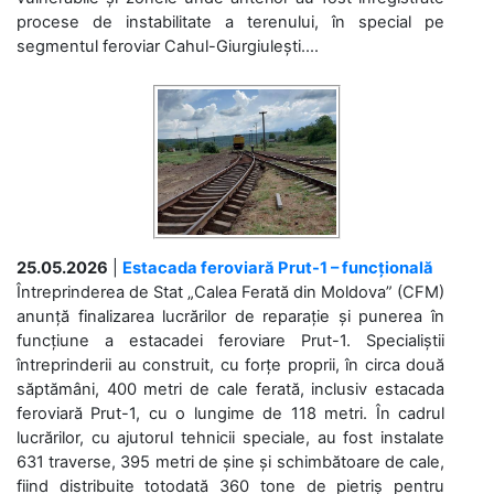
procese de instabilitate a terenului, în special pe
segmentul feroviar Cahul-Giurgiulești....
25.05.2026
|
Estacada feroviară Prut-1 – funcțională
Întreprinderea de Stat „Calea Ferată din Moldova” (CFM)
anunță finalizarea lucrărilor de reparație și punerea în
funcțiune a estacadei feroviare Prut-1. Specialiștii
întreprinderii au construit, cu forțe proprii, în circa două
săptămâni, 400 metri de cale ferată, inclusiv estacada
feroviară Prut-1, cu o lungime de 118 metri. În cadrul
lucrărilor, cu ajutorul tehnicii speciale, au fost instalate
631 traverse, 395 metri de șine și schimbătoare de cale,
fiind distribuite totodată 360 tone de pietriș pentru