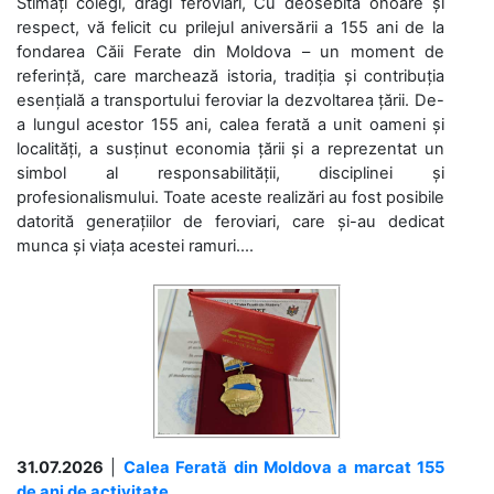
Stimați colegi, dragi feroviari, Cu deosebită onoare și
respect, vă felicit cu prilejul aniversării a 155 ani de la
fondarea Căii Ferate din Moldova – un moment de
referință, care marchează istoria, tradiția și contribuția
esențială a transportului feroviar la dezvoltarea țării. De-
a lungul acestor 155 ani, calea ferată a unit oameni și
localități, a susținut economia țării și a reprezentat un
simbol al responsabilității, disciplinei și
profesionalismului. Toate aceste realizări au fost posibile
datorită generațiilor de feroviari, care și-au dedicat
munca și viața acestei ramuri....
31.07.2026
|
Calea Ferată din Moldova a marcat 155
de ani de activitate