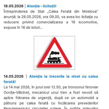
18.05.2026
|
Atenție – licitații!
Întreprinderea de Stat „Calea Ferată din Moldova”
anunță: la 26.05.2026, ora 09.00, va avea loc licitaţia cu
reducere privind comercializarea a 16 locomotive,
expuse în 16 de loturi...
14.05.2026
|
Atenție la trecerile la nivel cu calea
ferată!
La 14 mai 2026, în jurul orei 12.50, pe tronsonul feroviar
Ocnița–Vălcineț, mecanicul unui tren a fost nevoit să
aplice frânarea de urgență, după ce un automobil a
pătruns pe calea ferată cu încălcarea prevederilor
Regulamentului circulației rutiere. În pofida măsurilor