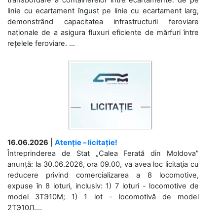
transbordare a containerelor între ecartamente: de pe
linie cu ecartament îngust pe linie cu ecartament larg,
demonstrând capacitatea infrastructurii feroviare
naționale de a asigura fluxuri eficiente de mărfuri între
rețelele feroviare. ...
16.06.2026
|
Atenție – licitație!
Întreprinderea de Stat „Calea Ferată din Moldova”
anunță: la 30.06.2026, ora 09.00, va avea loc licitaţia cu
reducere privind comercializarea a 8 locomotive,
expuse în 8 loturi, inclusiv: 1) 7 loturi - locomotive de
model 3ТЭ10М; 1) 1 lot - locomotivă de model
2ТЭ10Л....