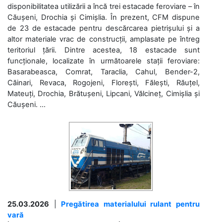
disponibilitatea utilizării a încă trei estacade feroviare – în
Căușeni, Drochia și Cimișlia. În prezent, CFM dispune
de 23 de estacade pentru descărcarea pietrișului și a
altor materiale vrac de construcții, amplasate pe întreg
teritoriul țării. Dintre acestea, 18 estacade sunt
funcționale, localizate în următoarele stații feroviare:
Basarabeasca, Comrat, Taraclia, Cahul, Bender-2,
Căinari, Revaca, Rogojeni, Florești, Fălești, Răuțel,
Mateuți, Drochia, Brătușeni, Lipcani, Vălcineț, Cimișlia și
Căușeni. ...
25.03.2026
|
Pregătirea materialului rulant pentru
vară