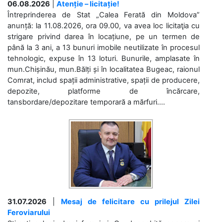
06.08.2026
|
Atenție – licitație!
Întreprinderea de Stat „Calea Ferată din Moldova”
anunță: la 11.08.2026, ora 09.00, va avea loc licitaţia cu
strigare privind darea în locațiune, pe un termen de
până la 3 ani, a 13 bunuri imobile neutilizate în procesul
tehnologic, expuse în 13 loturi. Bunurile, amplasate în
mun.Chișinău, mun.Bălți și în localitatea Bugeac, raionul
Comrat, includ spații administrative, spații de producere,
depozite, platforme de încărcare,
tansbordare/depozitare temporară a mărfuri....
31.07.2026
|
Mesaj de felicitare cu prilejul Zilei
Feroviarului