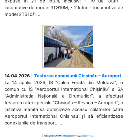
expuse în 21 de loturi, inclusiv: - 19 de loturi -
locomotive de model 3ТЭ10М; - 2 loturi - locomotive de
model 2ТЭ10Л. ...
14.04.2026
|
Testarea conexiunii Chișinău – Aeroport
La 14 aprilie 2026, ÎS “Calea Ferată din Moldova”, în
comun cu ÎS “Aeroportul Internațional Chișinău” și SA
“Administrația Națională a Drumurilor”, a efectuat
testarea rutei speciale “Chișinău – Revaca – Aeroport”, o
inițiativă menită să optimizeze accesul călătorilor către
Aeroportul Internațional Chișinău și să eficientizeze
conexiunile de transport. ...