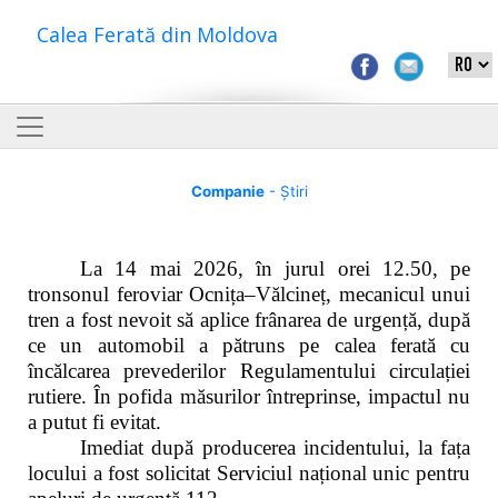
Calea Ferată din Moldova
Companie
- Știri
La 14 mai 2026, în jurul orei 12.50, pe
tronsonul feroviar Ocnița–Vălcineț, mecanicul unui
tren a fost nevoit să aplice frânarea de urgență, după
ce un automobil a pătruns pe calea ferată cu
încălcarea prevederilor Regulamentului circulației
rutiere. În pofida măsurilor întreprinse, impactul nu
a putut fi evitat.
Imediat după producerea incidentului, la fața
locului a fost solicitat Serviciul național unic pentru