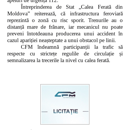
apeluri de urgență 112.
Întreprinderea de Stat „Calea Ferată din
Moldova” reiterează, că infrastructura feroviară
reprezintă o zonă cu risc sporit. Trenurile au o
distanță mare de frânare, iar mecanicul nu poate
preveni întotdeauna producerea unui accident în
cazul apariției neașteptate a unui obstacol pe linii.
CFM îndeamnă participanții la trafic să
respecte cu strictețe regulile de circulație și
semnalizarea la trecerile la nivel cu calea ferată.