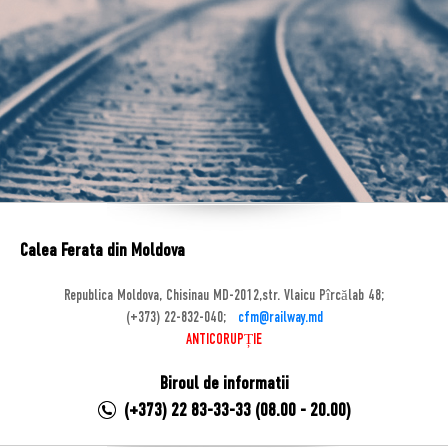
Calea Ferata din Moldova
Republica Moldova, Chisinau MD-2012,str. Vlaicu Pîrcălab 48;
(+373) 22-832-040;
cfm@railway.md
ANTICORUPȚIE
Biroul de informatii
(+373) 22 83-33-33 (08.00 - 20.00)