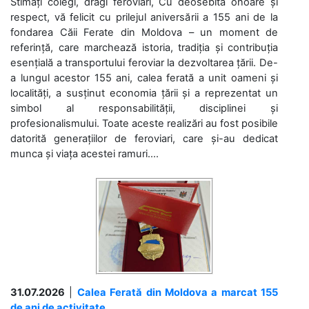
Stimați colegi, dragi feroviari, Cu deosebită onoare și
respect, vă felicit cu prilejul aniversării a 155 ani de la
fondarea Căii Ferate din Moldova – un moment de
referință, care marchează istoria, tradiția și contribuția
esențială a transportului feroviar la dezvoltarea țării. De-
a lungul acestor 155 ani, calea ferată a unit oameni și
localități, a susținut economia țării și a reprezentat un
simbol al responsabilității, disciplinei și
profesionalismului. Toate aceste realizări au fost posibile
datorită generațiilor de feroviari, care și-au dedicat
munca și viața acestei ramuri....
31.07.2026
|
Calea Ferată din Moldova a marcat 155
de ani de activitate