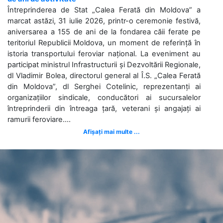
Întreprinderea de Stat „Calea Ferată din Moldova” a
marcat astăzi, 31 iulie 2026, printr-o ceremonie festivă,
aniversarea a 155 de ani de la fondarea căii ferate pe
teritoriul Republicii Moldova, un moment de referință în
istoria transportului feroviar național. La eveniment au
participat ministrul Infrastructurii și Dezvoltării Regionale,
dl Vladimir Bolea, directorul general al Î.S. „Calea Ferată
din Moldova”, dl Serghei Cotelinic, reprezentanți ai
organizațiilor sindicale, conducători ai sucursalelor
întreprinderii din întreaga țară, veterani și angajați ai
ramurii feroviare....
Afișați mai multe ...