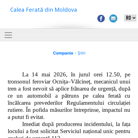
Calea Ferată din Moldova
Companie
- Știri
La 14 mai 2026, în jurul orei 12.50, pe
tronsonul feroviar Ocnița–Vălcineț, mecanicul unui
tren a fost nevoit să aplice frânarea de urgență, după
ce un automobil a pătruns pe calea ferată cu
încălcarea prevederilor Regulamentului circulației
rutiere. În pofida măsurilor întreprinse, impactul nu
a putut fi evitat.
Imediat după producerea incidentului, la fața
locului a fost solicitat Serviciul național unic pentru