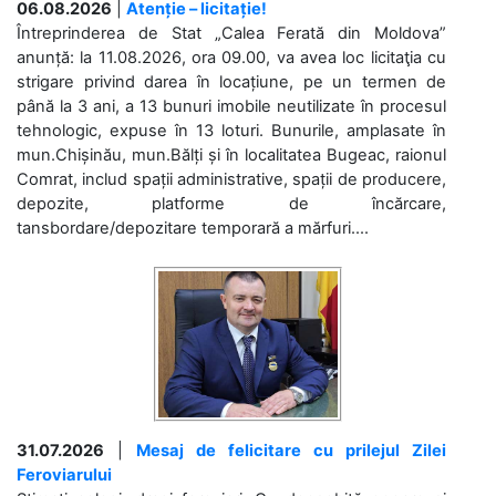
06.08.2026
|
Atenție – licitație!
Întreprinderea de Stat „Calea Ferată din Moldova”
anunță: la 11.08.2026, ora 09.00, va avea loc licitaţia cu
strigare privind darea în locațiune, pe un termen de
până la 3 ani, a 13 bunuri imobile neutilizate în procesul
tehnologic, expuse în 13 loturi. Bunurile, amplasate în
mun.Chișinău, mun.Bălți și în localitatea Bugeac, raionul
Comrat, includ spații administrative, spații de producere,
depozite, platforme de încărcare,
tansbordare/depozitare temporară a mărfuri....
31.07.2026
|
Mesaj de felicitare cu prilejul Zilei
Feroviarului