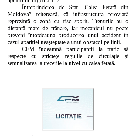
apeluri de urgență 112.
Întreprinderea de Stat „Calea Ferată din
Moldova” reiterează, că infrastructura feroviară
reprezintă o zonă cu risc sporit. Trenurile au o
distanță mare de frânare, iar mecanicul nu poate
preveni întotdeauna producerea unui accident în
cazul apariției neașteptate a unui obstacol pe linii.
CFM îndeamnă participanții la trafic să
respecte cu strictețe regulile de circulație și
semnalizarea la trecerile la nivel cu calea ferată.