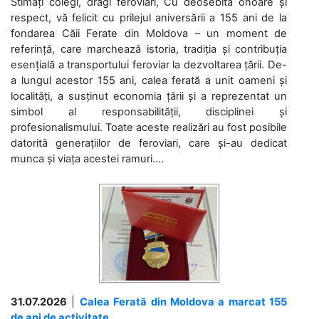
Stimați colegi, dragi feroviari, Cu deosebită onoare și
respect, vă felicit cu prilejul aniversării a 155 ani de la
fondarea Căii Ferate din Moldova – un moment de
referință, care marchează istoria, tradiția și contribuția
esențială a transportului feroviar la dezvoltarea țării. De-
a lungul acestor 155 ani, calea ferată a unit oameni și
localități, a susținut economia țării și a reprezentat un
simbol al responsabilității, disciplinei și
profesionalismului. Toate aceste realizări au fost posibile
datorită generațiilor de feroviari, care și-au dedicat
munca și viața acestei ramuri....
31.07.2026
|
Calea Ferată din Moldova a marcat 155
de ani de activitate