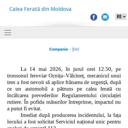
Calea Ferată din Moldova
Companie
- Știri
La 14 mai 2026, în jurul orei 12.50, pe
tronsonul feroviar Ocnița–Vălcineț, mecanicul unui
tren a fost nevoit să aplice frânarea de urgență, după
ce un automobil a pătruns pe calea ferată cu
încălcarea prevederilor Regulamentului circulației
rutiere. În pofida măsurilor întreprinse, impactul nu
a putut fi evitat.
Imediat după producerea incidentului, la fața
locului a fost solicitat Serviciul național unic pentru