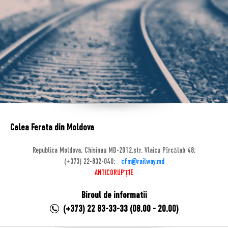
Calea Ferata din Moldova
Republica Moldova, Chisinau MD-2012,str. Vlaicu Pîrcălab 48;
(+373) 22-832-040;
cfm@railway.md
ANTICORUPȚIE
Biroul de informatii
(+373) 22 83-33-33 (08.00 - 20.00)