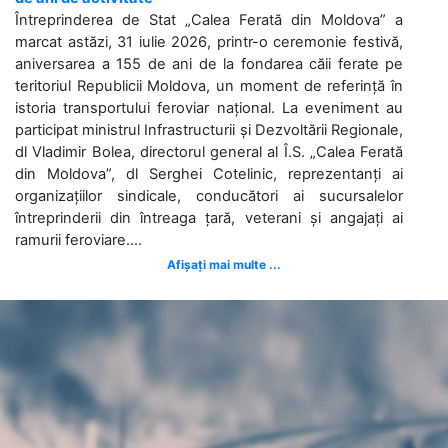
Întreprinderea de Stat „Calea Ferată din Moldova” a
marcat astăzi, 31 iulie 2026, printr-o ceremonie festivă,
aniversarea a 155 de ani de la fondarea căii ferate pe
teritoriul Republicii Moldova, un moment de referință în
istoria transportului feroviar național. La eveniment au
participat ministrul Infrastructurii și Dezvoltării Regionale,
dl Vladimir Bolea, directorul general al Î.S. „Calea Ferată
din Moldova”, dl Serghei Cotelinic, reprezentanți ai
organizațiilor sindicale, conducători ai sucursalelor
întreprinderii din întreaga țară, veterani și angajați ai
ramurii feroviare....
Afișați mai multe ...