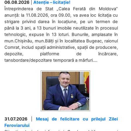
06.08.2026
|
Atenție – licitație!
Întreprinderea de Stat „Calea Ferată din Moldova”
anunță: la 11.08.2026, ora 09.00, va avea loc licitaţia cu
strigare privind darea în locațiune, pe un termen de
până la 3 ani, a 13 bunuri imobile neutilizate în procesul
tehnologic, expuse în 13 loturi. Bunurile, amplasate în
mun.Chișinău, mun.Bălți și în localitatea Bugeac, raionul
Comrat, includ spații administrative, spații de producere,
depozite, platforme de încărcare,
tansbordare/depozitare temporară a mărfuri....
31.07.2026
|
Mesaj de felicitare cu prilejul Zilei
Feroviarului