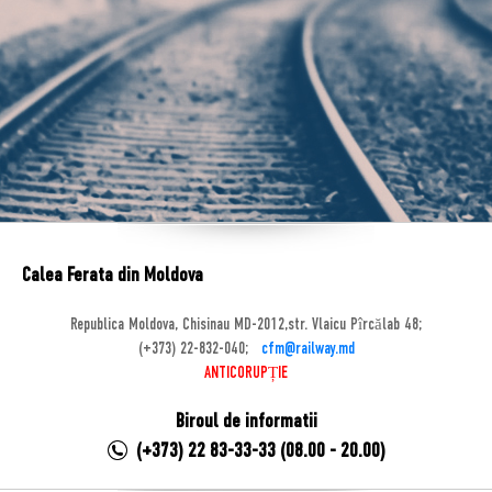
Calea Ferata din Moldova
Republica Moldova, Chisinau MD-2012,str. Vlaicu Pîrcălab 48;
(+373) 22-832-040;
cfm@railway.md
ANTICORUPȚIE
Biroul de informatii
(+373) 22 83-33-33 (08.00 - 20.00)