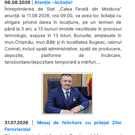
06.08.2026
|
Atenție – licitație!
Întreprinderea de Stat „Calea Ferată din Moldova”
anunță: la 11.08.2026, ora 09.00, va avea loc licitaţia cu
strigare privind darea în locațiune, pe un termen de
până la 3 ani, a 13 bunuri imobile neutilizate în procesul
tehnologic, expuse în 13 loturi. Bunurile, amplasate în
mun.Chișinău, mun.Bălți și în localitatea Bugeac, raionul
Comrat, includ spații administrative, spații de producere,
depozite, platforme de încărcare,
tansbordare/depozitare temporară a mărfuri....
31.07.2026
|
Mesaj de felicitare cu prilejul Zilei
Feroviarului