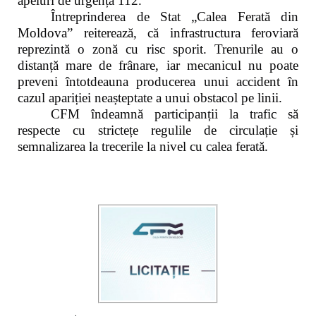
apeluri de urgență 112.
Întreprinderea de Stat „Calea Ferată din
Moldova” reiterează, că infrastructura feroviară
reprezintă o zonă cu risc sporit. Trenurile au o
distanță mare de frânare, iar mecanicul nu poate
preveni întotdeauna producerea unui accident în
cazul apariției neașteptate a unui obstacol pe linii.
CFM îndeamnă participanții la trafic să
respecte cu strictețe regulile de circulație și
semnalizarea la trecerile la nivel cu calea ferată.