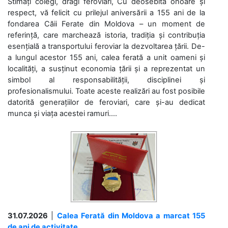
Stimați colegi, dragi feroviari, Cu deosebită onoare și
respect, vă felicit cu prilejul aniversării a 155 ani de la
fondarea Căii Ferate din Moldova – un moment de
referință, care marchează istoria, tradiția și contribuția
esențială a transportului feroviar la dezvoltarea țării. De-
a lungul acestor 155 ani, calea ferată a unit oameni și
localități, a susținut economia țării și a reprezentat un
simbol al responsabilității, disciplinei și
profesionalismului. Toate aceste realizări au fost posibile
datorită generațiilor de feroviari, care și-au dedicat
munca și viața acestei ramuri....
31.07.2026
|
Calea Ferată din Moldova a marcat 155
de ani de activitate