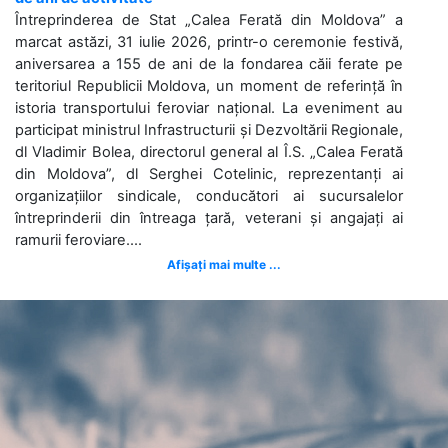
Întreprinderea de Stat „Calea Ferată din Moldova” a
marcat astăzi, 31 iulie 2026, printr-o ceremonie festivă,
aniversarea a 155 de ani de la fondarea căii ferate pe
teritoriul Republicii Moldova, un moment de referință în
istoria transportului feroviar național. La eveniment au
participat ministrul Infrastructurii și Dezvoltării Regionale,
dl Vladimir Bolea, directorul general al Î.S. „Calea Ferată
din Moldova”, dl Serghei Cotelinic, reprezentanți ai
organizațiilor sindicale, conducători ai sucursalelor
întreprinderii din întreaga țară, veterani și angajați ai
ramurii feroviare....
Afișați mai multe ...