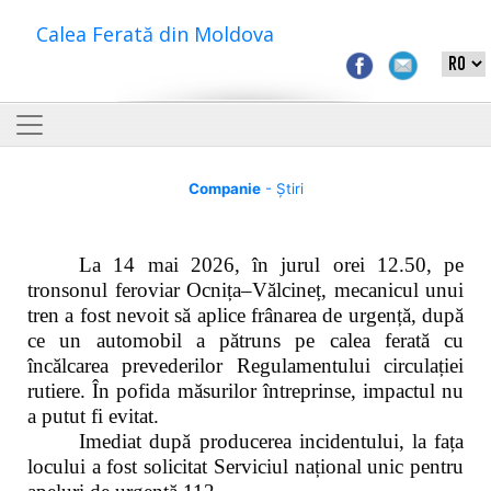
Calea Ferată din Moldova
Companie
- Știri
La 14 mai 2026, în jurul orei 12.50, pe
tronsonul feroviar Ocnița–Vălcineț, mecanicul unui
tren a fost nevoit să aplice frânarea de urgență, după
ce un automobil a pătruns pe calea ferată cu
încălcarea prevederilor Regulamentului circulației
rutiere. În pofida măsurilor întreprinse, impactul nu
a putut fi evitat.
Imediat după producerea incidentului, la fața
locului a fost solicitat Serviciul național unic pentru