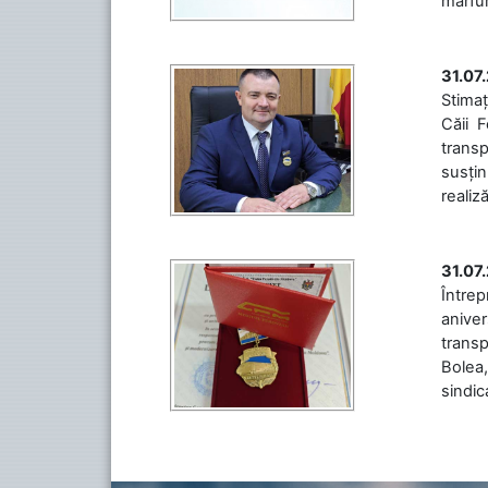
mărfuri
31.07
Stimaț
Căii 
transp
susțin
realiz
31.07
Între
aniver
transp
Bolea,
sindic