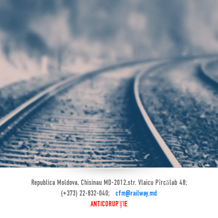
Republica Moldova, Chisinau MD-2012,str. Vlaicu Pîrcălab 48;
(+373) 22-832-040;
cfm@railway.md
ANTICORUPȚIE