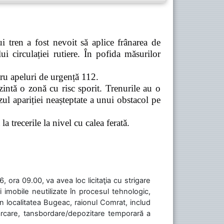
 tren a fost nevoit să aplice frânarea de
 circulației rutiere. În pofida măsurilor
tru apeluri de urgență 112.
zintă o zonă cu risc sporit. Trenurile au o
ul apariției neașteptate a unui obstacol pe
a trecerile la nivel cu calea ferată.
 ora 09.00, va avea loc licitaţia cu strigare
 imobile neutilizate în procesul tehnologic,
în localitatea Bugeac, raionul Comrat, includ
cărcare, tansbordare/depozitare temporară a