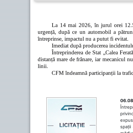
La 14 mai 2026, în jurul orei 12.5
urgență, după ce un automobil a pătruns 
întreprinse, impactul nu a putut fi evitat.
Imediat după producerea incidentului,
Întreprinderea de Stat „Calea Ferată
distanță mare de frânare, iar mecanicul nu
linii.
CFM îndeamnă participanții la trafic s
06.08
Întrep
privin
expuse
spații