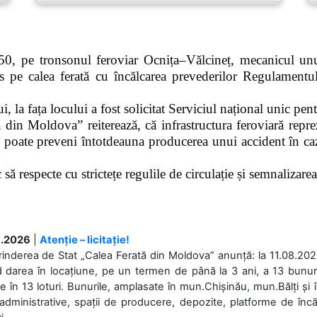
0, pe tronsonul feroviar Ocnița–Vălcineț, mecanicul unui
pe calea ferată cu încălcarea prevederilor Regulamentului
 la fața locului a fost solicitat Serviciul național unic pen
 din Moldova” reiterează, că infrastructura feroviară repre
 poate preveni întotdeauna producerea unui accident în caz
ă respecte cu strictețe regulile de circulație și semnalizarea l
.2026
|
Atenție – licitație!
rinderea de Stat „Calea Ferată din Moldova” anunță: la 11.08.2026,
d darea în locațiune, pe un termen de până la 3 ani, a 13 bunuri
 în 13 loturi. Bunurile, amplasate în mun.Chișinău, mun.Bălți și 
 administrative, spații de producere, depozite, platforme de în