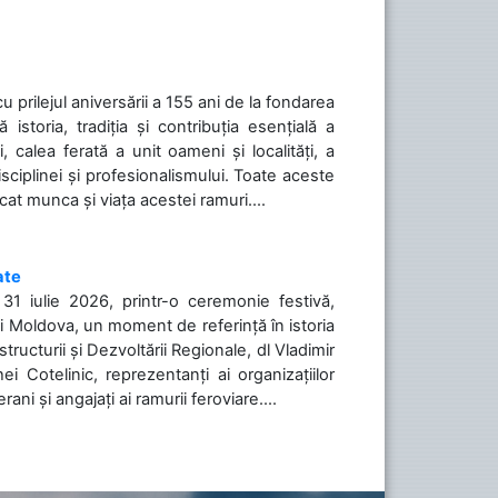
cu prilejul aniversării a 155 ani de la fondarea
toria, tradiția și contribuția esențială a
, calea ferată a unit oameni și localități, a
isciplinei și profesionalismului. Toate aceste
icat munca și viața acestei ramuri....
ate
31 iulie 2026, printr-o ceremonie festivă,
cii Moldova, un moment de referință în istoria
tructurii și Dezvoltării Regionale, dl Vladimir
i Cotelinic, reprezentanți ai organizațiilor
ani și angajați ai ramurii feroviare....