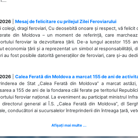
....
.2026
|
Mesaj de felicitare cu prilejul Zilei Feroviarului
i colegi, dragi feroviari, Cu deosebită onoare și respect, vă felicit 
Ferate din Moldova – un moment de referință, care marchează is
ortului feroviar la dezvoltarea țării. De-a lungul acestor 155 ani
ut economia țării și a reprezentat un simbol al responsabilității, d
ări au fost posibile datorită generațiilor de feroviari, care și-au ded
.2026
|
Calea Ferată din Moldova a marcat 155 de ani de activit
prinderea de Stat „Calea Ferată din Moldova” a marcat astăzi, 
sarea a 155 de ani de la fondarea căii ferate pe teritoriul Republi
ortului feroviar național. La eveniment au participat ministrul Infras
 directorul general al Î.S. „Calea Ferată din Moldova”, dl Serghe
ale, conducători ai sucursalelor întreprinderii din întreaga țară, veter
Afișați mai multe ...