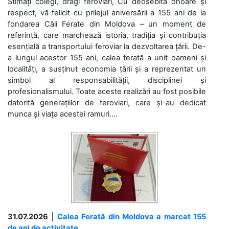
Stimați colegi, dragi feroviari, Cu deosebită onoare și
respect, vă felicit cu prilejul aniversării a 155 ani de la
fondarea Căii Ferate din Moldova – un moment de
referință, care marchează istoria, tradiția și contribuția
esențială a transportului feroviar la dezvoltarea țării. De-
a lungul acestor 155 ani, calea ferată a unit oameni și
localități, a susținut economia țării și a reprezentat un
simbol al responsabilității, disciplinei și
profesionalismului. Toate aceste realizări au fost posibile
datorită generațiilor de feroviari, care și-au dedicat
munca și viața acestei ramuri....
31.07.2026
|
Calea Ferată din Moldova a marcat 155
de ani de activitate