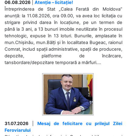
06.08.2026
|
Atenție – licitație!
Întreprinderea de Stat „Calea Ferată din Moldova”
anunță: la 11.08.2026, ora 09.00, va avea loc licitaţia cu
strigare privind darea în locațiune, pe un termen de
până la 3 ani, a 13 bunuri imobile neutilizate în procesul
tehnologic, expuse în 13 loturi. Bunurile, amplasate în
mun.Chișinău, mun.Bălți și în localitatea Bugeac, raionul
Comrat, includ spații administrative, spații de producere,
depozite, platforme de încărcare,
tansbordare/depozitare temporară a mărfuri....
31.07.2026
|
Mesaj de felicitare cu prilejul Zilei
Feroviarului