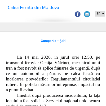
Calea Ferată din Moldova
Companie
- Știri
La 14 mai 2026, în jurul orei 12.50, pe
tronsonul feroviar Ocnița–Vălcineț, mecanicul unui
tren a fost nevoit să aplice frânarea de urgență, după
ce un automobil a pătruns pe calea ferată cu
încălcarea prevederilor Regulamentului circulației
rutiere. În pofida măsurilor întreprinse, impactul nu
a putut fi evitat.
Imediat după producerea incidentului, la fața
locului a fost solicitat Serviciul național unic pentru