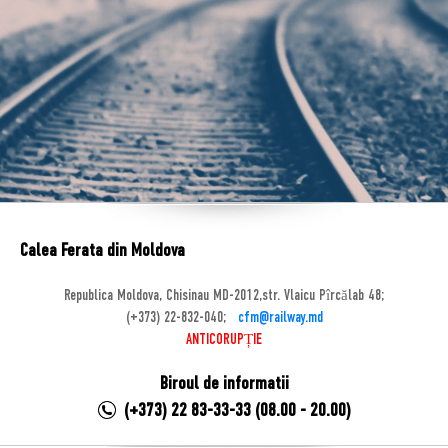
Calea Ferata din Moldova
Republica Moldova, Chisinau MD-2012,str. Vlaicu Pîrcălab 48;
(+373) 22-832-040;
cfm@railway.md
ANTICORUPȚIE
Biroul de informatii
(+373) 22 83-33-33 (08.00 - 20.00)