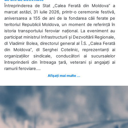
Întreprinderea de Stat „Calea Ferată din Moldova” a
marcat astăzi, 31 iulie 2026, printr-o ceremonie festivă,
aniversarea a 155 de ani de la fondarea căii ferate pe
teritoriul Republicii Moldova, un moment de referință în
istoria transportului feroviar național. La eveniment au
participat ministrul Infrastructurii și Dezvoltării Regionale,
dl Vladimir Bolea, directorul general al Î.S. „Calea Ferată
din Moldova”, dl Serghei Cotelinic, reprezentanți ai
organizațiilor sindicale, conducători ai sucursalelor
întreprinderii din întreaga țară, veterani și angajați ai
ramurii feroviare....
Afișați mai multe ...