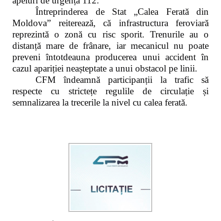
apeluri de urgență 112.
Întreprinderea de Stat „Calea Ferată din
Moldova” reiterează, că infrastructura feroviară
reprezintă o zonă cu risc sporit. Trenurile au o
distanță mare de frânare, iar mecanicul nu poate
preveni întotdeauna producerea unui accident în
cazul apariției neașteptate a unui obstacol pe linii.
CFM îndeamnă participanții la trafic să
respecte cu strictețe regulile de circulație și
semnalizarea la trecerile la nivel cu calea ferată.