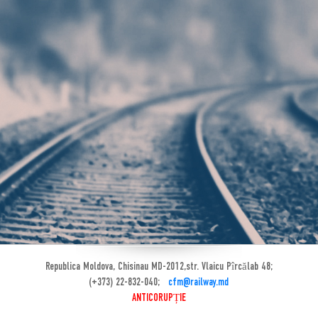
Republica Moldova, Chisinau MD-2012,str. Vlaicu Pîrcălab 48;
(+373) 22-832-040;
cfm@railway.md
ANTICORUPȚIE