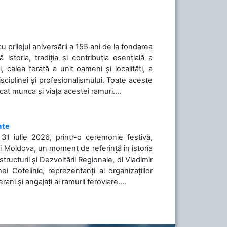
cu prilejul aniversării a 155 ani de la fondarea
toria, tradiția și contribuția esențială a
, calea ferată a unit oameni și localități, a
isciplinei și profesionalismului. Toate aceste
icat munca și viața acestei ramuri....
ate
31 iulie 2026, printr-o ceremonie festivă,
cii Moldova, un moment de referință în istoria
tructurii și Dezvoltării Regionale, dl Vladimir
i Cotelinic, reprezentanți ai organizațiilor
ani și angajați ai ramurii feroviare....