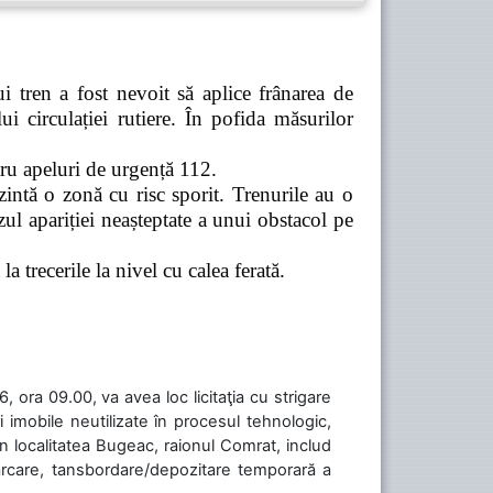
 tren a fost nevoit să aplice frânarea de
 circulației rutiere. În pofida măsurilor
tru apeluri de urgență 112.
zintă o zonă cu risc sporit. Trenurile au o
ul apariției neașteptate a unui obstacol pe
a trecerile la nivel cu calea ferată.
 ora 09.00, va avea loc licitaţia cu strigare
 imobile neutilizate în procesul tehnologic,
în localitatea Bugeac, raionul Comrat, includ
cărcare, tansbordare/depozitare temporară a