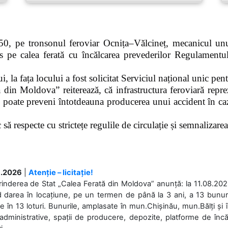
0, pe tronsonul feroviar Ocnița–Vălcineț, mecanicul unui
pe calea ferată cu încălcarea prevederilor Regulamentului
 la fața locului a fost solicitat Serviciul național unic pen
 din Moldova” reiterează, că infrastructura feroviară repre
 poate preveni întotdeauna producerea unui accident în caz
ă respecte cu strictețe regulile de circulație și semnalizarea l
.2026
|
Atenție – licitație!
rinderea de Stat „Calea Ferată din Moldova” anunță: la 11.08.2026,
d darea în locațiune, pe un termen de până la 3 ani, a 13 bunuri
 în 13 loturi. Bunurile, amplasate în mun.Chișinău, mun.Bălți și 
 administrative, spații de producere, depozite, platforme de în