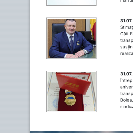
mărfuri
31.07
Stimaț
Căii 
transp
susțin
realiz
31.07
Între
aniver
transp
Bolea,
sindic