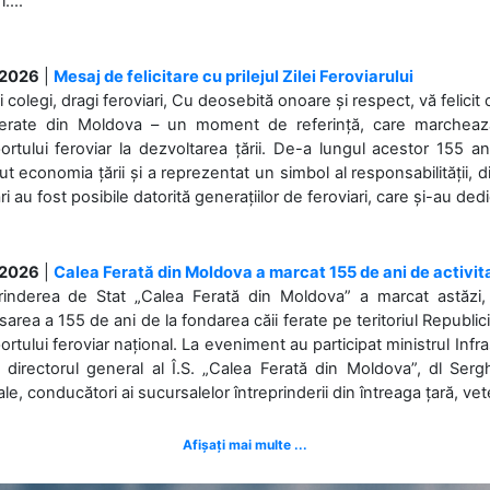
....
.2026
|
Mesaj de felicitare cu prilejul Zilei Feroviarului
i colegi, dragi feroviari, Cu deosebită onoare și respect, vă felicit 
Ferate din Moldova – un moment de referință, care marchează is
ortului feroviar la dezvoltarea țării. De-a lungul acestor 155 ani
ut economia țării și a reprezentat un simbol al responsabilității, d
ări au fost posibile datorită generațiilor de feroviari, care și-au ded
.2026
|
Calea Ferată din Moldova a marcat 155 de ani de activit
prinderea de Stat „Calea Ferată din Moldova” a marcat astăzi, 
sarea a 155 de ani de la fondarea căii ferate pe teritoriul Republi
ortului feroviar național. La eveniment au participat ministrul Infras
 directorul general al Î.S. „Calea Ferată din Moldova”, dl Serghe
ale, conducători ai sucursalelor întreprinderii din întreaga țară, veter
Afișați mai multe ...