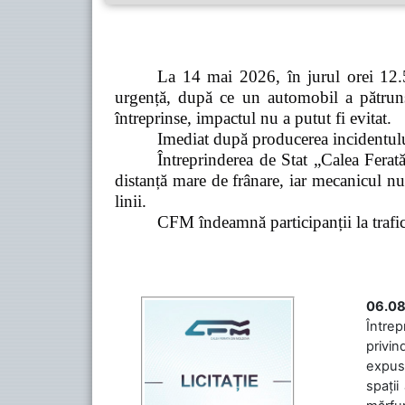
La 14 mai 2026, în jurul orei 12.5
urgență, după ce un automobil a pătruns 
întreprinse, impactul nu a putut fi evitat.
Imediat după producerea incidentului,
Întreprinderea de Stat „Calea Ferată
distanță mare de frânare, iar mecanicul nu
linii.
CFM îndeamnă participanții la trafic s
06.08
Întrep
privin
expuse
spații