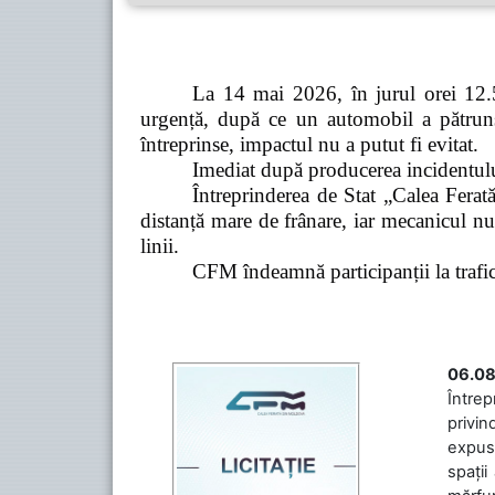
La 14 mai 2026, în jurul orei 12.5
urgență, după ce un automobil a pătruns 
întreprinse, impactul nu a putut fi evitat.
Imediat după producerea incidentului,
Întreprinderea de Stat „Calea Ferată
distanță mare de frânare, iar mecanicul nu
linii.
CFM îndeamnă participanții la trafic s
06.08
Întrep
privin
expuse
spații