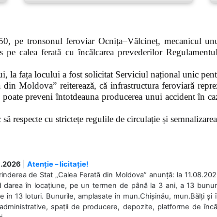
0, pe tronsonul feroviar Ocnița–Vălcineț, mecanicul unui
pe calea ferată cu încălcarea prevederilor Regulamentului
 la fața locului a fost solicitat Serviciul național unic pen
 din Moldova” reiterează, că infrastructura feroviară repre
 poate preveni întotdeauna producerea unui accident în caz
ă respecte cu strictețe regulile de circulație și semnalizarea l
.2026
|
Atenție – licitație!
rinderea de Stat „Calea Ferată din Moldova” anunță: la 11.08.2026,
d darea în locațiune, pe un termen de până la 3 ani, a 13 bunuri
 în 13 loturi. Bunurile, amplasate în mun.Chișinău, mun.Bălți și 
 administrative, spații de producere, depozite, platforme de în