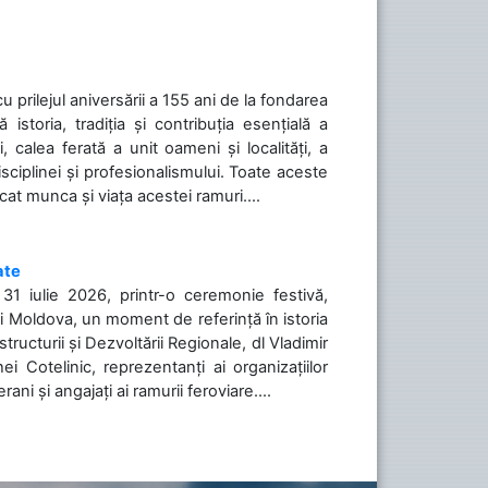
cu prilejul aniversării a 155 ani de la fondarea
toria, tradiția și contribuția esențială a
, calea ferată a unit oameni și localități, a
isciplinei și profesionalismului. Toate aceste
icat munca și viața acestei ramuri....
ate
31 iulie 2026, printr-o ceremonie festivă,
cii Moldova, un moment de referință în istoria
tructurii și Dezvoltării Regionale, dl Vladimir
i Cotelinic, reprezentanți ai organizațiilor
ani și angajați ai ramurii feroviare....