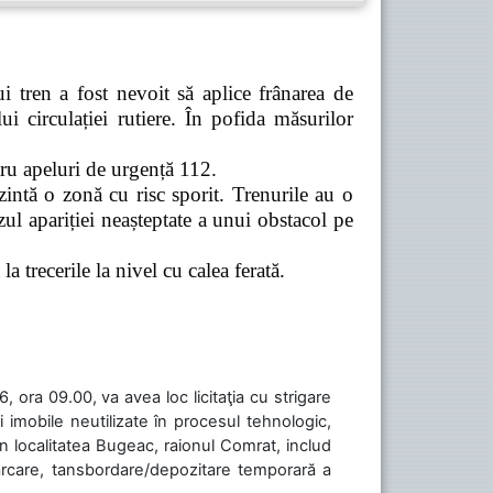
 tren a fost nevoit să aplice frânarea de
 circulației rutiere. În pofida măsurilor
tru apeluri de urgență 112.
zintă o zonă cu risc sporit. Trenurile au o
ul apariției neașteptate a unui obstacol pe
a trecerile la nivel cu calea ferată.
 ora 09.00, va avea loc licitaţia cu strigare
 imobile neutilizate în procesul tehnologic,
în localitatea Bugeac, raionul Comrat, includ
cărcare, tansbordare/depozitare temporară a