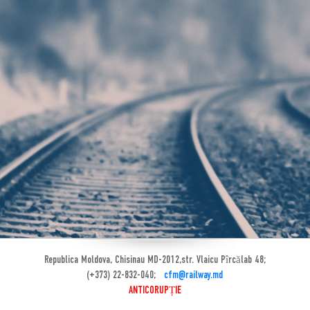
Republica Moldova, Chisinau MD-2012,str. Vlaicu Pîrcălab 48;
(+373) 22-832-040;
cfm@railway.md
ANTICORUPȚIE