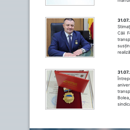
mărfuri
31.07
Stimaț
Căii 
transp
susțin
realiz
31.07
Între
aniver
transp
Bolea,
sindic