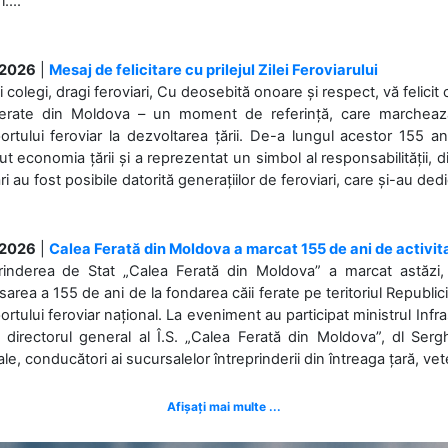
....
.2026
|
Mesaj de felicitare cu prilejul Zilei Feroviarului
i colegi, dragi feroviari, Cu deosebită onoare și respect, vă felicit 
Ferate din Moldova – un moment de referință, care marchează is
ortului feroviar la dezvoltarea țării. De-a lungul acestor 155 ani
ut economia țării și a reprezentat un simbol al responsabilității, d
ări au fost posibile datorită generațiilor de feroviari, care și-au ded
.2026
|
Calea Ferată din Moldova a marcat 155 de ani de activit
prinderea de Stat „Calea Ferată din Moldova” a marcat astăzi, 
sarea a 155 de ani de la fondarea căii ferate pe teritoriul Republi
ortului feroviar național. La eveniment au participat ministrul Infras
 directorul general al Î.S. „Calea Ferată din Moldova”, dl Serghe
ale, conducători ai sucursalelor întreprinderii din întreaga țară, veter
Afișați mai multe ...