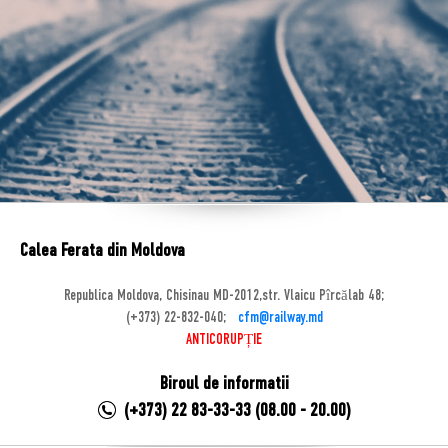
Calea Ferata din Moldova
Republica Moldova, Chisinau MD-2012,str. Vlaicu Pîrcălab 48;
(+373) 22-832-040;
cfm@railway.md
ANTICORUPȚIE
Biroul de informatii
(+373) 22 83-33-33 (08.00 - 20.00)