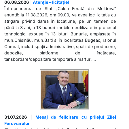
06.08.2026
|
Atenție – licitație!
Întreprinderea de Stat „Calea Ferată din Moldova”
anunță: la 11.08.2026, ora 09.00, va avea loc licitaţia cu
strigare privind darea în locațiune, pe un termen de
până la 3 ani, a 13 bunuri imobile neutilizate în procesul
tehnologic, expuse în 13 loturi. Bunurile, amplasate în
mun.Chișinău, mun.Bălți și în localitatea Bugeac, raionul
Comrat, includ spații administrative, spații de producere,
depozite, platforme de încărcare,
tansbordare/depozitare temporară a mărfuri....
31.07.2026
|
Mesaj de felicitare cu prilejul Zilei
Feroviarului