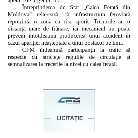
apeluri de urgență 112.
Întreprinderea de Stat „Calea Ferată din
Moldova” reiterează, că infrastructura feroviară
reprezintă o zonă cu risc sporit. Trenurile au o
distanță mare de frânare, iar mecanicul nu poate
preveni întotdeauna producerea unui accident în
cazul apariției neașteptate a unui obstacol pe linii.
CFM îndeamnă participanții la trafic să
respecte cu strictețe regulile de circulație și
semnalizarea la trecerile la nivel cu calea ferată.