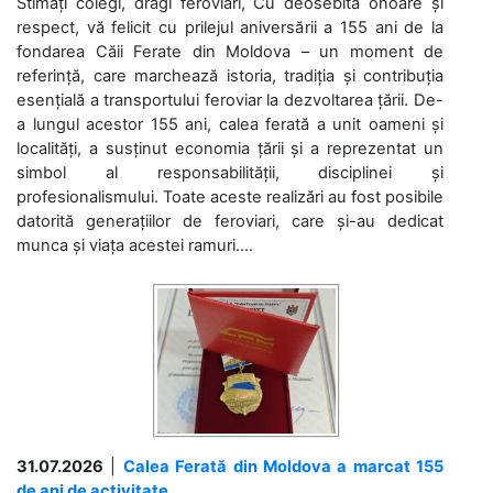
Stimați colegi, dragi feroviari, Cu deosebită onoare și
respect, vă felicit cu prilejul aniversării a 155 ani de la
fondarea Căii Ferate din Moldova – un moment de
referință, care marchează istoria, tradiția și contribuția
esențială a transportului feroviar la dezvoltarea țării. De-
a lungul acestor 155 ani, calea ferată a unit oameni și
localități, a susținut economia țării și a reprezentat un
simbol al responsabilității, disciplinei și
profesionalismului. Toate aceste realizări au fost posibile
datorită generațiilor de feroviari, care și-au dedicat
munca și viața acestei ramuri....
31.07.2026
|
Calea Ferată din Moldova a marcat 155
de ani de activitate