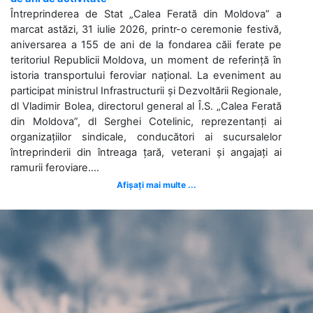
Întreprinderea de Stat „Calea Ferată din Moldova” a
marcat astăzi, 31 iulie 2026, printr-o ceremonie festivă,
aniversarea a 155 de ani de la fondarea căii ferate pe
teritoriul Republicii Moldova, un moment de referință în
istoria transportului feroviar național. La eveniment au
participat ministrul Infrastructurii și Dezvoltării Regionale,
dl Vladimir Bolea, directorul general al Î.S. „Calea Ferată
din Moldova”, dl Serghei Cotelinic, reprezentanți ai
organizațiilor sindicale, conducători ai sucursalelor
întreprinderii din întreaga țară, veterani și angajați ai
ramurii feroviare....
Afișați mai multe ...