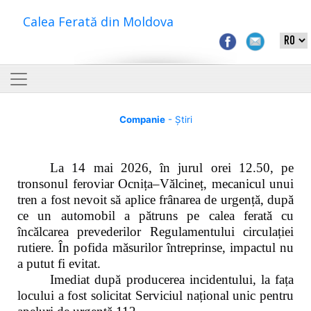
Calea Ferată din Moldova
Companie
- Știri
La 14 mai 2026, în jurul orei 12.50, pe
tronsonul feroviar Ocnița–Vălcineț, mecanicul unui
tren a fost nevoit să aplice frânarea de urgență, după
ce un automobil a pătruns pe calea ferată cu
încălcarea prevederilor Regulamentului circulației
rutiere. În pofida măsurilor întreprinse, impactul nu
a putut fi evitat.
Imediat după producerea incidentului, la fața
locului a fost solicitat Serviciul național unic pentru