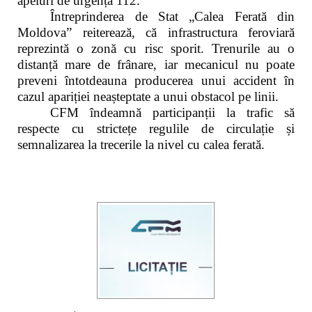
apeluri de urgență 112.
Întreprinderea de Stat „Calea Ferată din
Moldova” reiterează, că infrastructura feroviară
reprezintă o zonă cu risc sporit. Trenurile au o
distanță mare de frânare, iar mecanicul nu poate
preveni întotdeauna producerea unui accident în
cazul apariției neașteptate a unui obstacol pe linii.
CFM îndeamnă participanții la trafic să
respecte cu strictețe regulile de circulație și
semnalizarea la trecerile la nivel cu calea ferată.