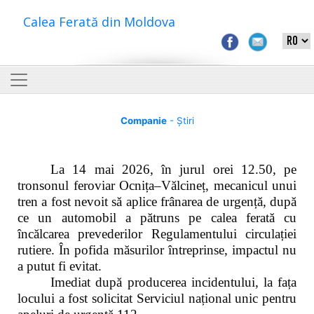
Calea Ferată din Moldova
Companie
- Știri
La 14 mai 2026, în jurul orei 12.50, pe
tronsonul feroviar Ocnița–Vălcineț, mecanicul unui
tren a fost nevoit să aplice frânarea de urgență, după
ce un automobil a pătruns pe calea ferată cu
încălcarea prevederilor Regulamentului circulației
rutiere. În pofida măsurilor întreprinse, impactul nu
a putut fi evitat.
Imediat după producerea incidentului, la fața
locului a fost solicitat Serviciul național unic pentru