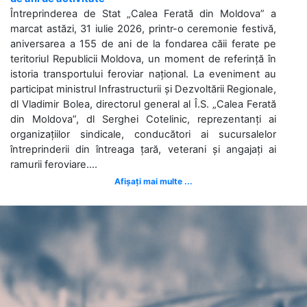
Întreprinderea de Stat „Calea Ferată din Moldova” a
marcat astăzi, 31 iulie 2026, printr-o ceremonie festivă,
aniversarea a 155 de ani de la fondarea căii ferate pe
teritoriul Republicii Moldova, un moment de referință în
istoria transportului feroviar național. La eveniment au
participat ministrul Infrastructurii și Dezvoltării Regionale,
dl Vladimir Bolea, directorul general al Î.S. „Calea Ferată
din Moldova”, dl Serghei Cotelinic, reprezentanți ai
organizațiilor sindicale, conducători ai sucursalelor
întreprinderii din întreaga țară, veterani și angajați ai
ramurii feroviare....
Afișați mai multe ...