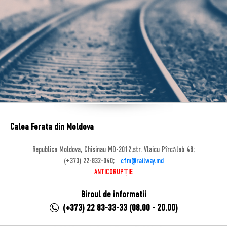
Calea Ferata din Moldova
Republica Moldova, Chisinau MD-2012,str. Vlaicu Pîrcălab 48;
(+373) 22-832-040;
cfm@railway.md
ANTICORUPȚIE
Biroul de informatii
(+373) 22 83-33-33 (08.00 - 20.00)