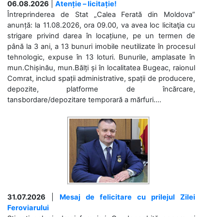
06.08.2026
|
Atenție – licitație!
Întreprinderea de Stat „Calea Ferată din Moldova”
anunță: la 11.08.2026, ora 09.00, va avea loc licitaţia cu
strigare privind darea în locațiune, pe un termen de
până la 3 ani, a 13 bunuri imobile neutilizate în procesul
tehnologic, expuse în 13 loturi. Bunurile, amplasate în
mun.Chișinău, mun.Bălți și în localitatea Bugeac, raionul
Comrat, includ spații administrative, spații de producere,
depozite, platforme de încărcare,
tansbordare/depozitare temporară a mărfuri....
31.07.2026
|
Mesaj de felicitare cu prilejul Zilei
Feroviarului