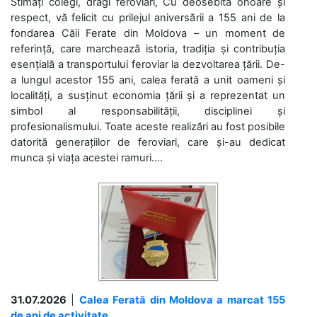
Stimați colegi, dragi feroviari, Cu deosebită onoare și
respect, vă felicit cu prilejul aniversării a 155 ani de la
fondarea Căii Ferate din Moldova – un moment de
referință, care marchează istoria, tradiția și contribuția
esențială a transportului feroviar la dezvoltarea țării. De-
a lungul acestor 155 ani, calea ferată a unit oameni și
localități, a susținut economia țării și a reprezentat un
simbol al responsabilității, disciplinei și
profesionalismului. Toate aceste realizări au fost posibile
datorită generațiilor de feroviari, care și-au dedicat
munca și viața acestei ramuri....
31.07.2026
|
Calea Ferată din Moldova a marcat 155
de ani de activitate