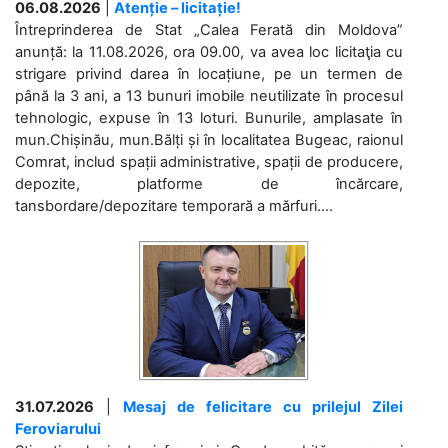
06.08.2026
|
Atenție – licitație!
Întreprinderea de Stat „Calea Ferată din Moldova”
anunță: la 11.08.2026, ora 09.00, va avea loc licitaţia cu
strigare privind darea în locațiune, pe un termen de
până la 3 ani, a 13 bunuri imobile neutilizate în procesul
tehnologic, expuse în 13 loturi. Bunurile, amplasate în
mun.Chișinău, mun.Bălți și în localitatea Bugeac, raionul
Comrat, includ spații administrative, spații de producere,
depozite, platforme de încărcare,
tansbordare/depozitare temporară a mărfuri....
31.07.2026
|
Mesaj de felicitare cu prilejul Zilei
Feroviarului