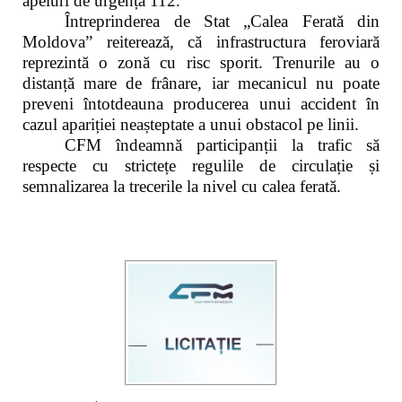
apeluri de urgență 112.
Întreprinderea de Stat „Calea Ferată din
Moldova” reiterează, că infrastructura feroviară
reprezintă o zonă cu risc sporit. Trenurile au o
distanță mare de frânare, iar mecanicul nu poate
preveni întotdeauna producerea unui accident în
cazul apariției neașteptate a unui obstacol pe linii.
CFM îndeamnă participanții la trafic să
respecte cu strictețe regulile de circulație și
semnalizarea la trecerile la nivel cu calea ferată.