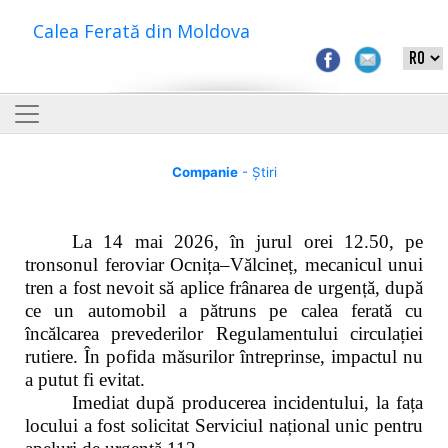
Calea Ferată din Moldova
Companie
- Știri
La 14 mai 2026, în jurul orei 12.50, pe
tronsonul feroviar Ocnița–Vălcineț, mecanicul unui
tren a fost nevoit să aplice frânarea de urgență, după
ce un automobil a pătruns pe calea ferată cu
încălcarea prevederilor Regulamentului circulației
rutiere. În pofida măsurilor întreprinse, impactul nu
a putut fi evitat.
Imediat după producerea incidentului, la fața
locului a fost solicitat Serviciul național unic pentru