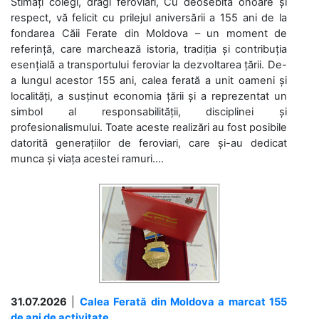
Stimați colegi, dragi feroviari, Cu deosebită onoare și
respect, vă felicit cu prilejul aniversării a 155 ani de la
fondarea Căii Ferate din Moldova – un moment de
referință, care marchează istoria, tradiția și contribuția
esențială a transportului feroviar la dezvoltarea țării. De-
a lungul acestor 155 ani, calea ferată a unit oameni și
localități, a susținut economia țării și a reprezentat un
simbol al responsabilității, disciplinei și
profesionalismului. Toate aceste realizări au fost posibile
datorită generațiilor de feroviari, care și-au dedicat
munca și viața acestei ramuri....
31.07.2026
|
Calea Ferată din Moldova a marcat 155
de ani de activitate