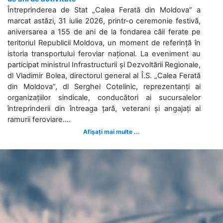
Întreprinderea de Stat „Calea Ferată din Moldova” a
marcat astăzi, 31 iulie 2026, printr-o ceremonie festivă,
aniversarea a 155 de ani de la fondarea căii ferate pe
teritoriul Republicii Moldova, un moment de referință în
istoria transportului feroviar național. La eveniment au
participat ministrul Infrastructurii și Dezvoltării Regionale,
dl Vladimir Bolea, directorul general al Î.S. „Calea Ferată
din Moldova”, dl Serghei Cotelinic, reprezentanți ai
organizațiilor sindicale, conducători ai sucursalelor
întreprinderii din întreaga țară, veterani și angajați ai
ramurii feroviare....
Afișați mai multe ...