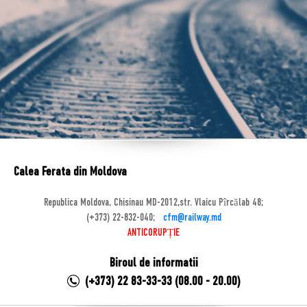
Calea Ferata din Moldova
Republica Moldova, Chisinau MD-2012,str. Vlaicu Pîrcălab 48;
(+373) 22-832-040;
cfm@railway.md
ANTICORUPȚIE
Biroul de informatii
(+373) 22 83-33-33 (08.00 - 20.00)