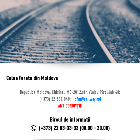
Calea Ferata din Moldova
Republica Moldova, Chisinau MD-2012,str. Vlaicu Pîrcălab 48;
(+373) 22-832-040;
cfm@railway.md
ANTICORUPȚIE
Biroul de informatii
(+373) 22 83-33-33 (08.00 - 20.00)