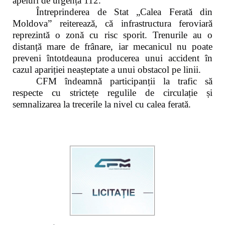
apeluri de urgență 112.
Întreprinderea de Stat „Calea Ferată din
Moldova” reiterează, că infrastructura feroviară
reprezintă o zonă cu risc sporit. Trenurile au o
distanță mare de frânare, iar mecanicul nu poate
preveni întotdeauna producerea unui accident în
cazul apariției neașteptate a unui obstacol pe linii.
CFM îndeamnă participanții la trafic să
respecte cu strictețe regulile de circulație și
semnalizarea la trecerile la nivel cu calea ferată.