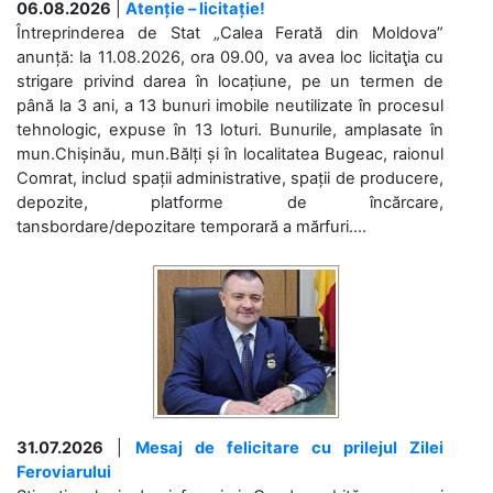
06.08.2026
|
Atenție – licitație!
Întreprinderea de Stat „Calea Ferată din Moldova”
anunță: la 11.08.2026, ora 09.00, va avea loc licitaţia cu
strigare privind darea în locațiune, pe un termen de
până la 3 ani, a 13 bunuri imobile neutilizate în procesul
tehnologic, expuse în 13 loturi. Bunurile, amplasate în
mun.Chișinău, mun.Bălți și în localitatea Bugeac, raionul
Comrat, includ spații administrative, spații de producere,
depozite, platforme de încărcare,
tansbordare/depozitare temporară a mărfuri....
31.07.2026
|
Mesaj de felicitare cu prilejul Zilei
Feroviarului