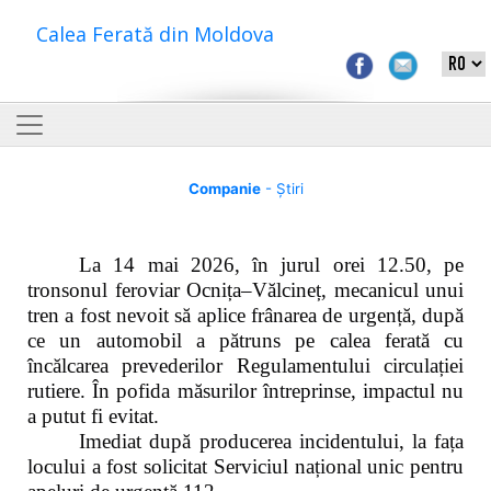
Calea Ferată din Moldova
Companie
- Știri
La 14 mai 2026, în jurul orei 12.50, pe
tronsonul feroviar Ocnița–Vălcineț, mecanicul unui
tren a fost nevoit să aplice frânarea de urgență, după
ce un automobil a pătruns pe calea ferată cu
încălcarea prevederilor Regulamentului circulației
rutiere. În pofida măsurilor întreprinse, impactul nu
a putut fi evitat.
Imediat după producerea incidentului, la fața
locului a fost solicitat Serviciul național unic pentru