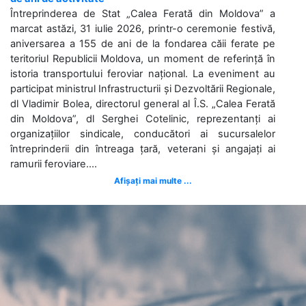
Întreprinderea de Stat „Calea Ferată din Moldova” a
marcat astăzi, 31 iulie 2026, printr-o ceremonie festivă,
aniversarea a 155 de ani de la fondarea căii ferate pe
teritoriul Republicii Moldova, un moment de referință în
istoria transportului feroviar național. La eveniment au
participat ministrul Infrastructurii și Dezvoltării Regionale,
dl Vladimir Bolea, directorul general al Î.S. „Calea Ferată
din Moldova”, dl Serghei Cotelinic, reprezentanți ai
organizațiilor sindicale, conducători ai sucursalelor
întreprinderii din întreaga țară, veterani și angajați ai
ramurii feroviare....
Afișați mai multe ...