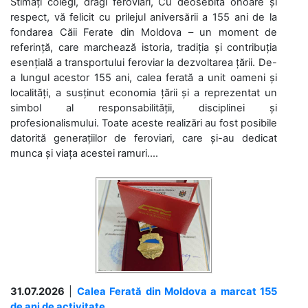
Stimați colegi, dragi feroviari, Cu deosebită onoare și
respect, vă felicit cu prilejul aniversării a 155 ani de la
fondarea Căii Ferate din Moldova – un moment de
referință, care marchează istoria, tradiția și contribuția
esențială a transportului feroviar la dezvoltarea țării. De-
a lungul acestor 155 ani, calea ferată a unit oameni și
localități, a susținut economia țării și a reprezentat un
simbol al responsabilității, disciplinei și
profesionalismului. Toate aceste realizări au fost posibile
datorită generațiilor de feroviari, care și-au dedicat
munca și viața acestei ramuri....
31.07.2026
|
Calea Ferată din Moldova a marcat 155
de ani de activitate