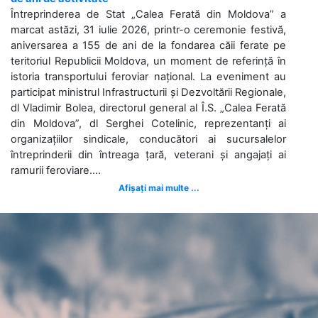
Întreprinderea de Stat „Calea Ferată din Moldova” a
marcat astăzi, 31 iulie 2026, printr-o ceremonie festivă,
aniversarea a 155 de ani de la fondarea căii ferate pe
teritoriul Republicii Moldova, un moment de referință în
istoria transportului feroviar național. La eveniment au
participat ministrul Infrastructurii și Dezvoltării Regionale,
dl Vladimir Bolea, directorul general al Î.S. „Calea Ferată
din Moldova”, dl Serghei Cotelinic, reprezentanți ai
organizațiilor sindicale, conducători ai sucursalelor
întreprinderii din întreaga țară, veterani și angajați ai
ramurii feroviare....
Afișați mai multe ...