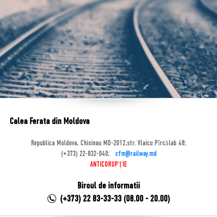
Calea Ferata din Moldova
Republica Moldova, Chisinau MD-2012,str. Vlaicu Pîrcălab 48;
(+373) 22-832-040;
cfm@railway.md
ANTICORUPȚIE
Biroul de informatii
(+373) 22 83-33-33 (08.00 - 20.00)