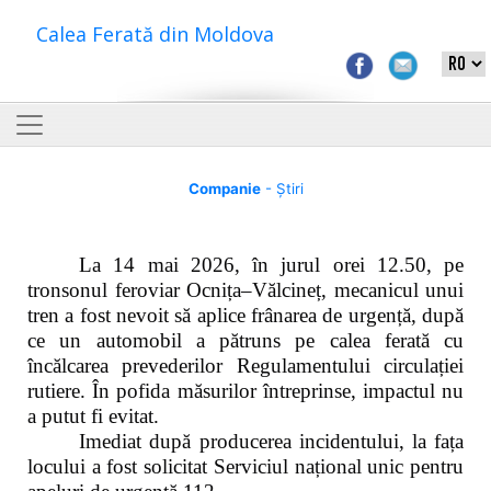
Calea Ferată din Moldova
Companie
- Știri
La 14 mai 2026, în jurul orei 12.50, pe
tronsonul feroviar Ocnița–Vălcineț, mecanicul unui
tren a fost nevoit să aplice frânarea de urgență, după
ce un automobil a pătruns pe calea ferată cu
încălcarea prevederilor Regulamentului circulației
rutiere. În pofida măsurilor întreprinse, impactul nu
a putut fi evitat.
Imediat după producerea incidentului, la fața
locului a fost solicitat Serviciul național unic pentru