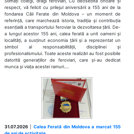
Stimați colegi, dragi feroviari, Cu deosebită onoare și
respect, vă felicit cu prilejul aniversării a 155 ani de la
fondarea Căii Ferate din Moldova – un moment de
referință, care marchează istoria, tradiția și contribuția
esențială a transportului feroviar la dezvoltarea țării. De-
a lungul acestor 155 ani, calea ferată a unit oameni și
localități, a susținut economia țării și a reprezentat un
simbol al responsabilității, disciplinei și
profesionalismului. Toate aceste realizări au fost posibile
datorită generațiilor de feroviari, care și-au dedicat
munca și viața acestei ramuri....
31.07.2026
|
Calea Ferată din Moldova a marcat 155
de ani de activitate