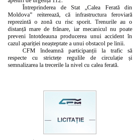
apeluri de urgență 112.
Întreprinderea de Stat „Calea Ferată din
Moldova” reiterează, că infrastructura feroviară
reprezintă o zonă cu risc sporit. Trenurile au o
distanță mare de frânare, iar mecanicul nu poate
preveni întotdeauna producerea unui accident în
cazul apariției neașteptate a unui obstacol pe linii.
CFM îndeamnă participanții la trafic să
respecte cu strictețe regulile de circulație și
semnalizarea la trecerile la nivel cu calea ferată.