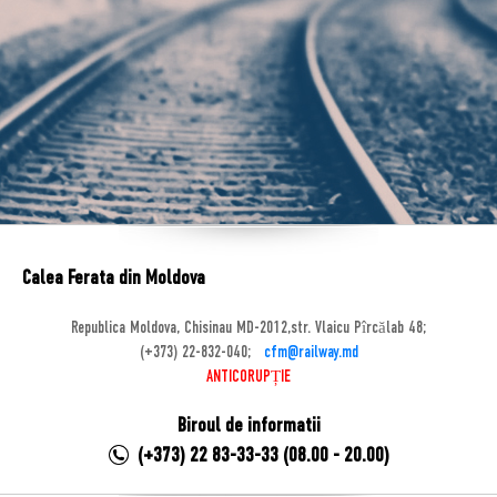
Calea Ferata din Moldova
Republica Moldova, Chisinau MD-2012,str. Vlaicu Pîrcălab 48;
(+373) 22-832-040;
cfm@railway.md
ANTICORUPȚIE
Biroul de informatii
(+373) 22 83-33-33 (08.00 - 20.00)