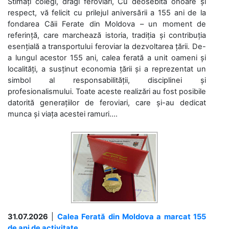
Stimați colegi, dragi feroviari, Cu deosebită onoare și
respect, vă felicit cu prilejul aniversării a 155 ani de la
fondarea Căii Ferate din Moldova – un moment de
referință, care marchează istoria, tradiția și contribuția
esențială a transportului feroviar la dezvoltarea țării. De-
a lungul acestor 155 ani, calea ferată a unit oameni și
localități, a susținut economia țării și a reprezentat un
simbol al responsabilității, disciplinei și
profesionalismului. Toate aceste realizări au fost posibile
datorită generațiilor de feroviari, care și-au dedicat
munca și viața acestei ramuri....
31.07.2026
|
Calea Ferată din Moldova a marcat 155
de ani de activitate