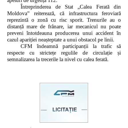
apeluri de urgență 112.
Întreprinderea de Stat „Calea Ferată din
Moldova” reiterează, că infrastructura feroviară
reprezintă o zonă cu risc sporit. Trenurile au o
distanță mare de frânare, iar mecanicul nu poate
preveni întotdeauna producerea unui accident în
cazul apariției neașteptate a unui obstacol pe linii.
CFM îndeamnă participanții la trafic să
respecte cu strictețe regulile de circulație și
semnalizarea la trecerile la nivel cu calea ferată.