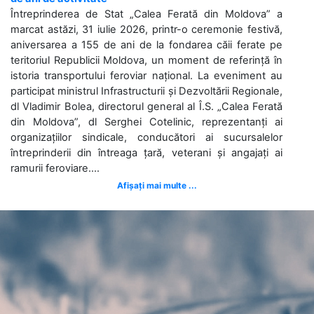
Întreprinderea de Stat „Calea Ferată din Moldova” a
marcat astăzi, 31 iulie 2026, printr-o ceremonie festivă,
aniversarea a 155 de ani de la fondarea căii ferate pe
teritoriul Republicii Moldova, un moment de referință în
istoria transportului feroviar național. La eveniment au
participat ministrul Infrastructurii și Dezvoltării Regionale,
dl Vladimir Bolea, directorul general al Î.S. „Calea Ferată
din Moldova”, dl Serghei Cotelinic, reprezentanți ai
organizațiilor sindicale, conducători ai sucursalelor
întreprinderii din întreaga țară, veterani și angajați ai
ramurii feroviare....
Afișați mai multe ...