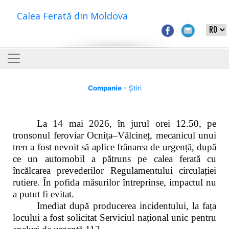
Calea Ferată din Moldova
Companie
- Știri
La 14 mai 2026, în jurul orei 12.50, pe
tronsonul feroviar Ocnița–Vălcineț, mecanicul unui
tren a fost nevoit să aplice frânarea de urgență, după
ce un automobil a pătruns pe calea ferată cu
încălcarea prevederilor Regulamentului circulației
rutiere. În pofida măsurilor întreprinse, impactul nu
a putut fi evitat.
Imediat după producerea incidentului, la fața
locului a fost solicitat Serviciul național unic pentru