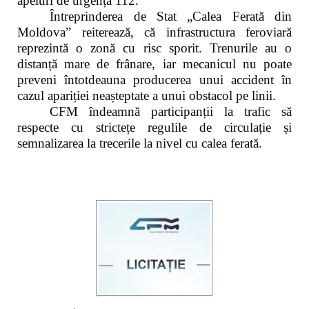
apeluri de urgență 112.
Întreprinderea de Stat „Calea Ferată din
Moldova” reiterează, că infrastructura feroviară
reprezintă o zonă cu risc sporit. Trenurile au o
distanță mare de frânare, iar mecanicul nu poate
preveni întotdeauna producerea unui accident în
cazul apariției neașteptate a unui obstacol pe linii.
CFM îndeamnă participanții la trafic să
respecte cu strictețe regulile de circulație și
semnalizarea la trecerile la nivel cu calea ferată.