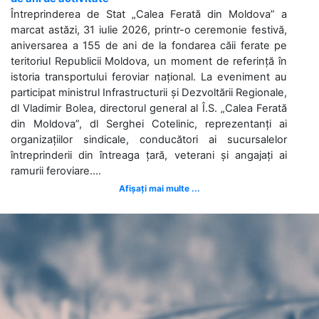
Întreprinderea de Stat „Calea Ferată din Moldova” a
marcat astăzi, 31 iulie 2026, printr-o ceremonie festivă,
aniversarea a 155 de ani de la fondarea căii ferate pe
teritoriul Republicii Moldova, un moment de referință în
istoria transportului feroviar național. La eveniment au
participat ministrul Infrastructurii și Dezvoltării Regionale,
dl Vladimir Bolea, directorul general al Î.S. „Calea Ferată
din Moldova”, dl Serghei Cotelinic, reprezentanți ai
organizațiilor sindicale, conducători ai sucursalelor
întreprinderii din întreaga țară, veterani și angajați ai
ramurii feroviare....
Afișați mai multe ...