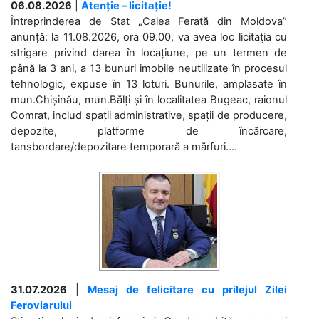
06.08.2026
|
Atenție – licitație!
Întreprinderea de Stat „Calea Ferată din Moldova”
anunță: la 11.08.2026, ora 09.00, va avea loc licitaţia cu
strigare privind darea în locațiune, pe un termen de
până la 3 ani, a 13 bunuri imobile neutilizate în procesul
tehnologic, expuse în 13 loturi. Bunurile, amplasate în
mun.Chișinău, mun.Bălți și în localitatea Bugeac, raionul
Comrat, includ spații administrative, spații de producere,
depozite, platforme de încărcare,
tansbordare/depozitare temporară a mărfuri....
31.07.2026
|
Mesaj de felicitare cu prilejul Zilei
Feroviarului