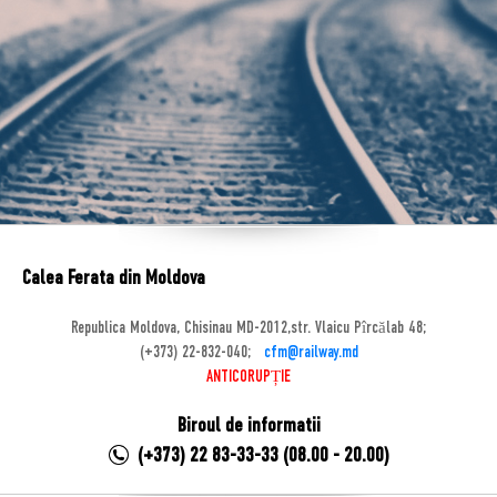
Calea Ferata din Moldova
Republica Moldova, Chisinau MD-2012,str. Vlaicu Pîrcălab 48;
(+373) 22-832-040;
cfm@railway.md
ANTICORUPȚIE
Biroul de informatii
(+373) 22 83-33-33 (08.00 - 20.00)