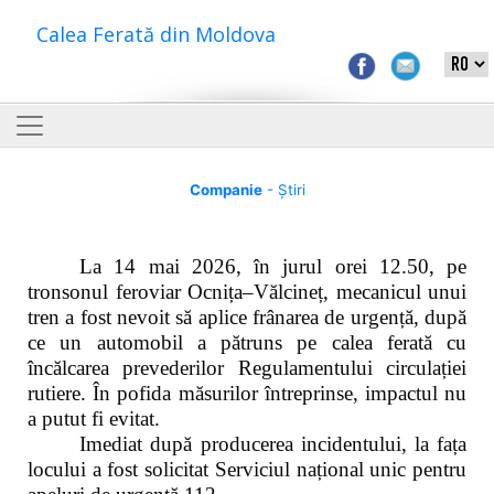
Calea Ferată din Moldova
Companie
- Știri
La 14 mai 2026, în jurul orei 12.50, pe
tronsonul feroviar Ocnița–Vălcineț, mecanicul unui
tren a fost nevoit să aplice frânarea de urgență, după
ce un automobil a pătruns pe calea ferată cu
încălcarea prevederilor Regulamentului circulației
rutiere. În pofida măsurilor întreprinse, impactul nu
a putut fi evitat.
Imediat după producerea incidentului, la fața
locului a fost solicitat Serviciul național unic pentru