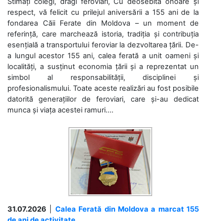
Stimați colegi, dragi feroviari, Cu deosebită onoare și
respect, vă felicit cu prilejul aniversării a 155 ani de la
fondarea Căii Ferate din Moldova – un moment de
referință, care marchează istoria, tradiția și contribuția
esențială a transportului feroviar la dezvoltarea țării. De-
a lungul acestor 155 ani, calea ferată a unit oameni și
localități, a susținut economia țării și a reprezentat un
simbol al responsabilității, disciplinei și
profesionalismului. Toate aceste realizări au fost posibile
datorită generațiilor de feroviari, care și-au dedicat
munca și viața acestei ramuri....
31.07.2026
|
Calea Ferată din Moldova a marcat 155
de ani de activitate