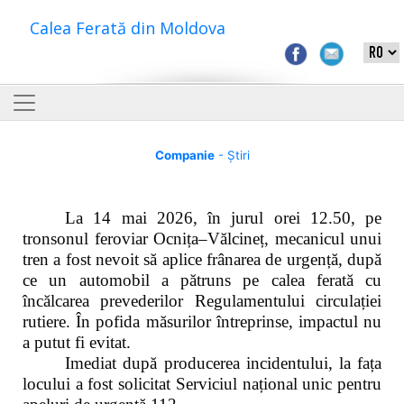
Calea Ferată din Moldova
Companie
- Știri
La 14 mai 2026, în jurul orei 12.50, pe
tronsonul feroviar Ocnița–Vălcineț, mecanicul unui
tren a fost nevoit să aplice frânarea de urgență, după
ce un automobil a pătruns pe calea ferată cu
încălcarea prevederilor Regulamentului circulației
rutiere. În pofida măsurilor întreprinse, impactul nu
a putut fi evitat.
Imediat după producerea incidentului, la fața
locului a fost solicitat Serviciul național unic pentru