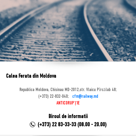
Calea Ferata din Moldova
Republica Moldova, Chisinau MD-2012,str. Vlaicu Pîrcălab 48;
(+373) 22-832-040;
cfm@railway.md
ANTICORUPȚIE
Biroul de informatii
(+373) 22 83-33-33 (08.00 - 20.00)