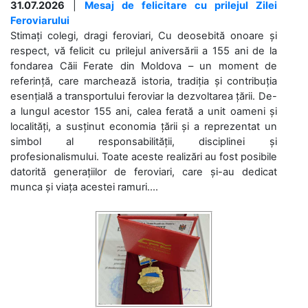
31.07.2026
|
Mesaj de felicitare cu prilejul Zilei
Feroviarului
Stimați colegi, dragi feroviari, Cu deosebită onoare și
respect, vă felicit cu prilejul aniversării a 155 ani de la
fondarea Căii Ferate din Moldova – un moment de
referință, care marchează istoria, tradiția și contribuția
esențială a transportului feroviar la dezvoltarea țării. De-
a lungul acestor 155 ani, calea ferată a unit oameni și
localități, a susținut economia țării și a reprezentat un
simbol al responsabilității, disciplinei și
profesionalismului. Toate aceste realizări au fost posibile
datorită generațiilor de feroviari, care și-au dedicat
munca și viața acestei ramuri....