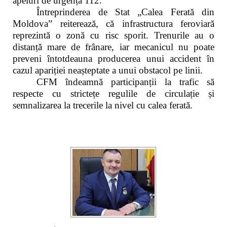
apeluri de urgență 112.
Întreprinderea de Stat „Calea Ferată din
Moldova” reiterează, că infrastructura feroviară
reprezintă o zonă cu risc sporit. Trenurile au o
distanță mare de frânare, iar mecanicul nu poate
preveni întotdeauna producerea unui accident în
cazul apariției neașteptate a unui obstacol pe linii.
CFM îndeamnă participanții la trafic să
respecte cu strictețe regulile de circulație și
semnalizarea la trecerile la nivel cu calea ferată.