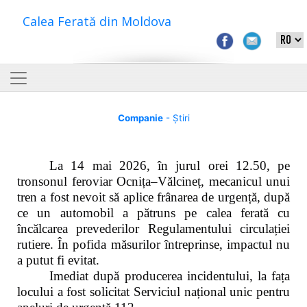
Calea Ferată din Moldova
Companie
- Știri
La 14 mai 2026, în jurul orei 12.50, pe
tronsonul feroviar Ocnița–Vălcineț, mecanicul unui
tren a fost nevoit să aplice frânarea de urgență, după
ce un automobil a pătruns pe calea ferată cu
încălcarea prevederilor Regulamentului circulației
rutiere. În pofida măsurilor întreprinse, impactul nu
a putut fi evitat.
Imediat după producerea incidentului, la fața
locului a fost solicitat Serviciul național unic pentru