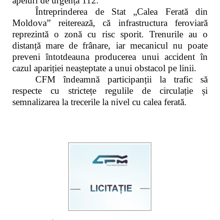
apeluri de urgență 112.
Întreprinderea de Stat „Calea Ferată din
Moldova” reiterează, că infrastructura feroviară
reprezintă o zonă cu risc sporit. Trenurile au o
distanță mare de frânare, iar mecanicul nu poate
preveni întotdeauna producerea unui accident în
cazul apariției neașteptate a unui obstacol pe linii.
CFM îndeamnă participanții la trafic să
respecte cu strictețe regulile de circulație și
semnalizarea la trecerile la nivel cu calea ferată.