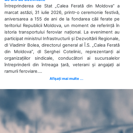
Întreprinderea de Stat „Calea Ferată din Moldova” a
marcat astăzi, 31 iulie 2026, printr-o ceremonie festivă,
aniversarea a 155 de ani de la fondarea căii ferate pe
teritoriul Republicii Moldova, un moment de referință în
istoria transportului feroviar național. La eveniment au
participat ministrul Infrastructurii și Dezvoltării Regionale,
dl Vladimir Bolea, directorul general al Î.S. „Calea Ferată
din Moldova”, dl Serghei Cotelinic, reprezentanți ai
organizațiilor sindicale, conducători ai sucursalelor
întreprinderii din întreaga țară, veterani și angajați ai
ramurii feroviare....
Afișați mai multe ...