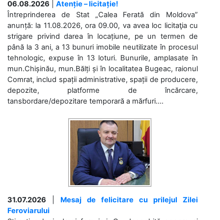
06.08.2026
|
Atenție – licitație!
Întreprinderea de Stat „Calea Ferată din Moldova”
anunță: la 11.08.2026, ora 09.00, va avea loc licitaţia cu
strigare privind darea în locațiune, pe un termen de
până la 3 ani, a 13 bunuri imobile neutilizate în procesul
tehnologic, expuse în 13 loturi. Bunurile, amplasate în
mun.Chișinău, mun.Bălți și în localitatea Bugeac, raionul
Comrat, includ spații administrative, spații de producere,
depozite, platforme de încărcare,
tansbordare/depozitare temporară a mărfuri....
31.07.2026
|
Mesaj de felicitare cu prilejul Zilei
Feroviarului