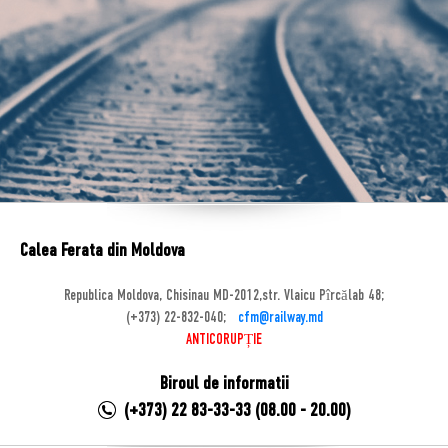
Calea Ferata din Moldova
Republica Moldova, Chisinau MD-2012,str. Vlaicu Pîrcălab 48;
(+373) 22-832-040;
cfm@railway.md
ANTICORUPȚIE
Biroul de informatii
(+373) 22 83-33-33 (08.00 - 20.00)