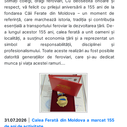
Stimați colegi, dragi feroviari, Cu deosebită onoare și
respect, vă felicit cu prilejul aniversării a 155 ani de la
fondarea Căii Ferate din Moldova – un moment de
referință, care marchează istoria, tradiția și contribuția
esențială a transportului feroviar la dezvoltarea țării. De-
a lungul acestor 155 ani, calea ferată a unit oameni și
localități, a susținut economia țării și a reprezentat un
simbol al responsabilității, disciplinei și
profesionalismului. Toate aceste realizări au fost posibile
datorită generațiilor de feroviari, care și-au dedicat
munca și viața acestei ramuri....
31.07.2026
|
Calea Ferată din Moldova a marcat 155
de ani de activitate