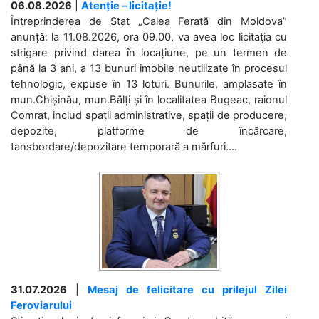
06.08.2026
|
Atenție – licitație!
Întreprinderea de Stat „Calea Ferată din Moldova”
anunță: la 11.08.2026, ora 09.00, va avea loc licitaţia cu
strigare privind darea în locațiune, pe un termen de
până la 3 ani, a 13 bunuri imobile neutilizate în procesul
tehnologic, expuse în 13 loturi. Bunurile, amplasate în
mun.Chișinău, mun.Bălți și în localitatea Bugeac, raionul
Comrat, includ spații administrative, spații de producere,
depozite, platforme de încărcare,
tansbordare/depozitare temporară a mărfuri....
31.07.2026
|
Mesaj de felicitare cu prilejul Zilei
Feroviarului