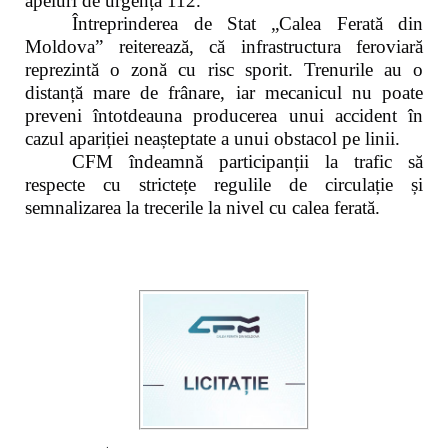
apeluri de urgență 112.
Întreprinderea de Stat „Calea Ferată din
Moldova” reiterează, că infrastructura feroviară
reprezintă o zonă cu risc sporit. Trenurile au o
distanță mare de frânare, iar mecanicul nu poate
preveni întotdeauna producerea unui accident în
cazul apariției neașteptate a unui obstacol pe linii.
CFM îndeamnă participanții la trafic să
respecte cu strictețe regulile de circulație și
semnalizarea la trecerile la nivel cu calea ferată.