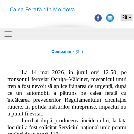
Calea Ferată din Moldova
Companie
- Știri
La 14 mai 2026, în jurul orei 12.50, pe
tronsonul feroviar Ocnița–Vălcineț, mecanicul unui
tren a fost nevoit să aplice frânarea de urgență, după
ce un automobil a pătruns pe calea ferată cu
încălcarea prevederilor Regulamentului circulației
rutiere. În pofida măsurilor întreprinse, impactul nu
a putut fi evitat.
Imediat după producerea incidentului, la fața
locului a fost solicitat Serviciul național unic pentru