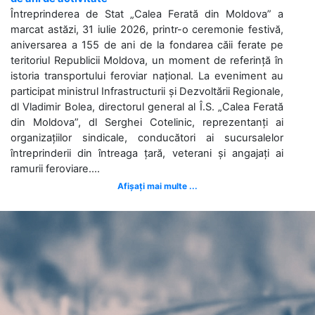
Întreprinderea de Stat „Calea Ferată din Moldova” a
marcat astăzi, 31 iulie 2026, printr-o ceremonie festivă,
aniversarea a 155 de ani de la fondarea căii ferate pe
teritoriul Republicii Moldova, un moment de referință în
istoria transportului feroviar național. La eveniment au
participat ministrul Infrastructurii și Dezvoltării Regionale,
dl Vladimir Bolea, directorul general al Î.S. „Calea Ferată
din Moldova”, dl Serghei Cotelinic, reprezentanți ai
organizațiilor sindicale, conducători ai sucursalelor
întreprinderii din întreaga țară, veterani și angajați ai
ramurii feroviare....
Afișați mai multe ...