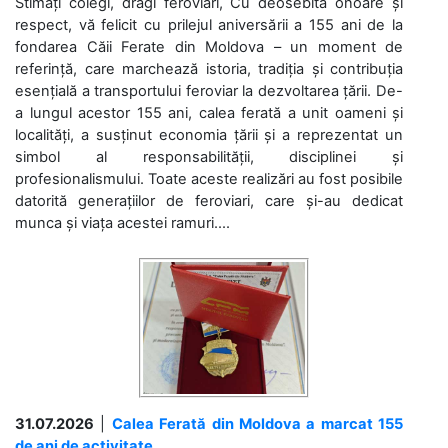
Stimați colegi, dragi feroviari, Cu deosebită onoare și
respect, vă felicit cu prilejul aniversării a 155 ani de la
fondarea Căii Ferate din Moldova – un moment de
referință, care marchează istoria, tradiția și contribuția
esențială a transportului feroviar la dezvoltarea țării. De-
a lungul acestor 155 ani, calea ferată a unit oameni și
localități, a susținut economia țării și a reprezentat un
simbol al responsabilității, disciplinei și
profesionalismului. Toate aceste realizări au fost posibile
datorită generațiilor de feroviari, care și-au dedicat
munca și viața acestei ramuri....
31.07.2026
|
Calea Ferată din Moldova a marcat 155
de ani de activitate