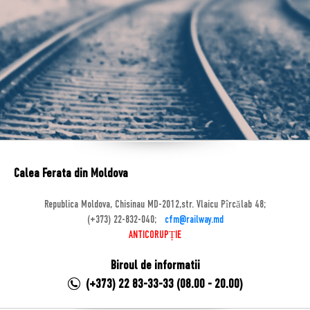
Calea Ferata din Moldova
Republica Moldova, Chisinau MD-2012,str. Vlaicu Pîrcălab 48;
(+373) 22-832-040;
cfm@railway.md
ANTICORUPȚIE
Biroul de informatii
(+373) 22 83-33-33 (08.00 - 20.00)